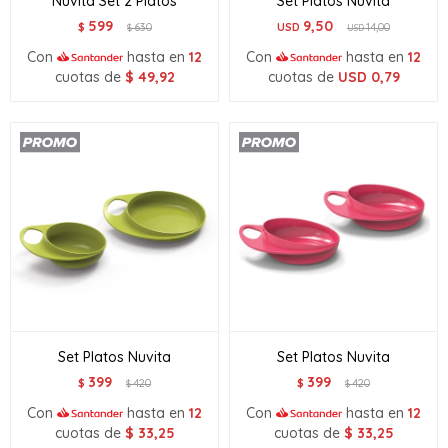
Nuvita Set 2 Platos
Set Platos Nuvita
599
9,50
$
630
USD
14,00
$
USD
Con
hasta en
12
Con
hasta en
12
cuotas de
$
49,92
cuotas de
USD
0,79
Set Platos Nuvita
Set Platos Nuvita
399
399
$
420
$
420
$
$
Con
hasta en
12
Con
hasta en
12
cuotas de
$
33,25
cuotas de
$
33,25