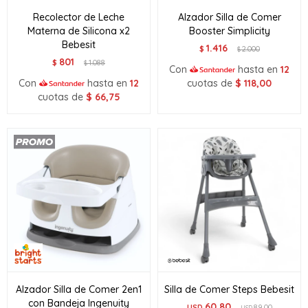
Recolector de Leche
Alzador Silla de Comer
Materna de Silicona x2
Booster Simplicity
Bebesit
1.416
$
2.000
$
801
$
1.088
$
Con
hasta en
12
Con
hasta en
12
cuotas de
$
118,00
cuotas de
$
66,75
Alzador Silla de Comer 2en1
Silla de Comer Steps Bebesit
con Bandeja Ingenuity
60,80
USD
89,00
USD