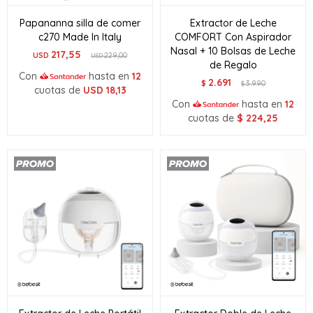
Papananna silla de comer
Extractor de Leche
c270 Made In Italy
COMFORT Con Aspirador
Nasal + 10 Bolsas de Leche
217,55
USD
229,00
USD
de Regalo
Con
hasta en
12
2.691
$
3.990
$
cuotas de
USD
18,13
Con
hasta en
12
cuotas de
$
224,25