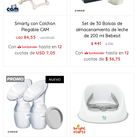
Smarty con Colchon
Set de 30 Bolsas de
Plegable CAM
almacenamiento de leche
de 200 ml Bebesit
84,55
USD
95,00
USD
441
$
700
$
Con
hasta en
12
cuotas de
USD
7,05
Con
hasta en
12
cuotas de
$
36,75