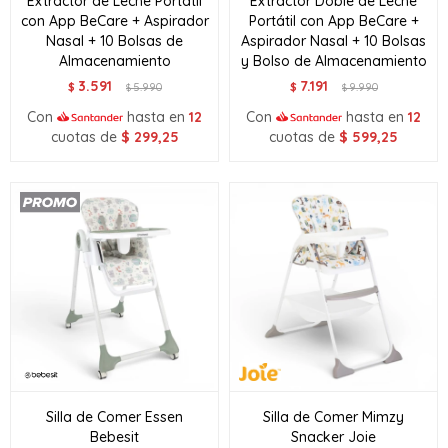
Extractor de Leche Portátil
Extractor Doble de Leche
con App BeCare + Aspirador
Portátil con App BeCare +
Nasal + 10 Bolsas de
Aspirador Nasal + 10 Bolsas
Almacenamiento
y Bolso de Almacenamiento
3.591
7.191
$
5.990
$
9.990
$
$
Con
hasta en
12
Con
hasta en
12
cuotas de
$
299,25
cuotas de
$
599,25
Silla de Comer Essen
Silla de Comer Mimzy
Bebesit
Snacker Joie