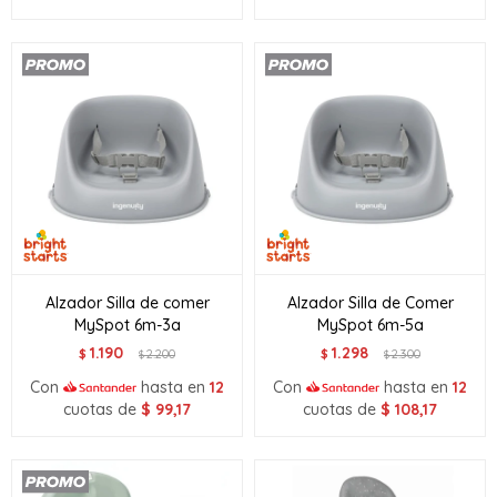
Alzador Silla de comer
Alzador Silla de Comer
MySpot 6m-3a
MySpot 6m-5a
1.190
1.298
$
2.200
$
2.300
$
$
Con
hasta en
12
Con
hasta en
12
cuotas de
$
99,17
cuotas de
$
108,17