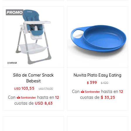
Silla de Comer Snack
Nuvita Plato Easy Eating
Bebesit
399
$
420
$
103,55
USD
176,00
USD
Con
hasta en
12
Con
hasta en
12
cuotas de
$
33,25
cuotas de
USD
8,63