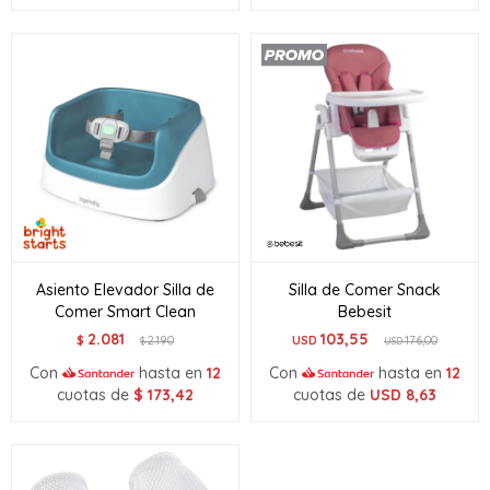
Asiento Elevador Silla de
Silla de Comer Snack
Comer Smart Clean
Bebesit
2.081
103,55
$
2.190
USD
176,00
$
USD
Con
hasta en
12
Con
hasta en
12
cuotas de
$
173,42
cuotas de
USD
8,63