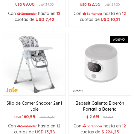
89,00
122,55
USD
139,00
USD
129,00
USD
USD
Con
hasta en
12
Con
hasta en
12
cuotas de
USD
7,42
cuotas de
USD
10,21
Silla de Comer Snacker 2en1
Bebesit Calienta Biberón
Joie
Portátil a Batería
160,55
2.691
USD
169,00
$
4.271
USD
$
Con
hasta en
12
Con
hasta en
12
cuotas de
USD
13,38
cuotas de
$
224,25