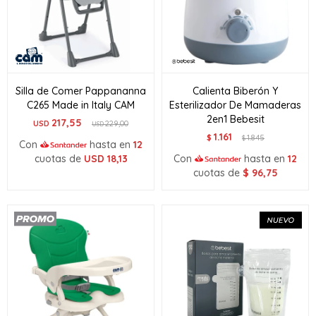
Silla de Comer Pappananna
Calienta Biberón Y
C265 Made in Italy CAM
Esterilizador De Mamaderas
2en1 Bebesit
217,55
USD
229,00
USD
1.161
$
1.845
$
Con
hasta en
12
cuotas de
USD
18,13
Con
hasta en
12
cuotas de
$
96,75