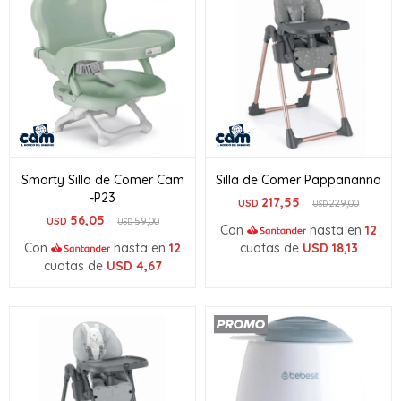
Smarty Silla de Comer Cam
Silla de Comer Pappananna
-P23
217,55
USD
229,00
USD
56,05
USD
59,00
USD
Con
hasta en
12
Con
hasta en
12
cuotas de
USD
18,13
cuotas de
USD
4,67