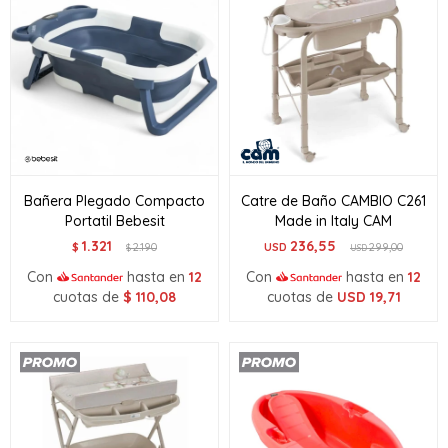
Bañera Plegado Compacto
Catre de Baño CAMBIO C261
Portatil Bebesit
Made in Italy CAM
1.321
236,55
$
2.190
USD
299,00
$
USD
Con
hasta en
12
Con
hasta en
12
cuotas de
$
110,08
cuotas de
USD
19,71