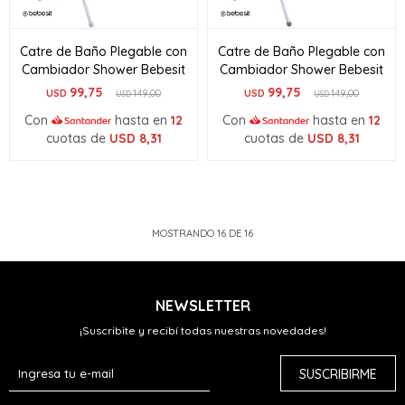
Catre de Baño Plegable con
Catre de Baño Plegable con
Cambiador Shower Bebesit
Cambiador Shower Bebesit
99,75
99,75
USD
149,00
USD
149,00
USD
USD
Con
hasta en
12
Con
hasta en
12
cuotas de
USD
8,31
cuotas de
USD
8,31
MOSTRANDO
16
DE
16
NEWSLETTER
¡Suscribite y recibí todas nuestras novedades!
SUSCRIBIRME