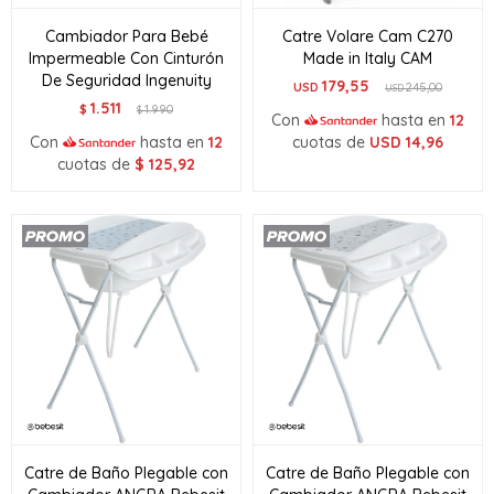
Cambiador Para Bebé
Catre Volare Cam C270
Impermeable Con Cinturón
Made in Italy CAM
De Seguridad Ingenuity
179,55
USD
245,00
USD
1.511
$
1.990
$
Con
hasta en
12
Con
hasta en
12
cuotas de
USD
14,96
cuotas de
$
125,92
Catre de Baño Plegable con
Catre de Baño Plegable con