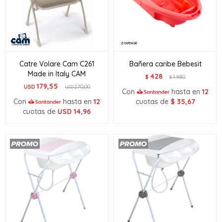
Catre Volare Cam C261
Bañera caribe Bebesit
Made in Italy CAM
428
$
1.980
$
179,55
USD
270,00
USD
Con
hasta en
12
Con
hasta en
12
cuotas de
$
35,67
cuotas de
USD
14,96