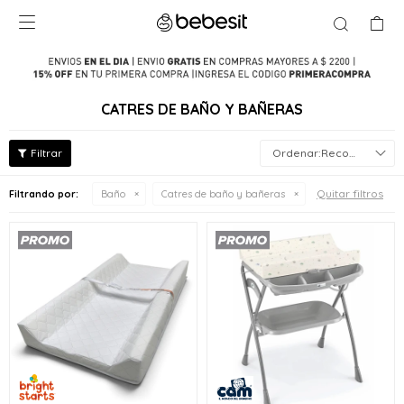

CATRES DE BAÑO Y BAÑERAS
Recomendados
Quitar filtros
Filtrando por:
Baño
Catres de baño y bañeras