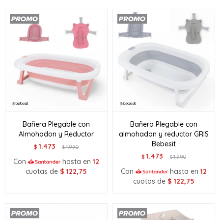
Bañera Plegable con
Bañera Plegable con
Almohadon y Reductor
almohadon y reductor GRIS
Bebesit
1.473
$
1.990
$
1.473
$
1.990
$
Con
hasta en
12
cuotas de
$
122,75
Con
hasta en
12
cuotas de
$
122,75