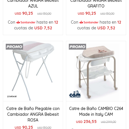
Cambiador ANGRA Bebesit
Cambiador ANGRA Bebesit
AZUL
GRAFITO
90,25
90,25
USD
130,00
USD
130,00
USD
USD
Con
hasta en
12
Con
hasta en
12
cuotas de
USD
7,52
cuotas de
USD
7,52
Catre de Baño Plegable con
Catre de Baño CAMBIO C264
Cambiador ANGRA Bebesit
Made in Italy CAM
ROSA
236,55
USD
299,00
USD
90,25
USD
130,00
USD