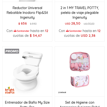
Reductor Universal
2 in 1 MY TRAVEL POTTY,
Rebatible Inodoro Flip&Sit
pelela de viaje plegable
Ingenuity
Ingenuity
656
28,50
$
990
USD
30,00
$
USD
Con
hasta en
12
Con
hasta en
12
cuotas de
$
54,67
cuotas de
USD
2,38
Entrenador de Baño My Size
Set de Higiene con