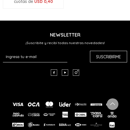
cuotas de
USD
0,40
NEWSLETTER
¡Suscribite y recibí todas nuestras novedades!
SUSCRIBIRME


