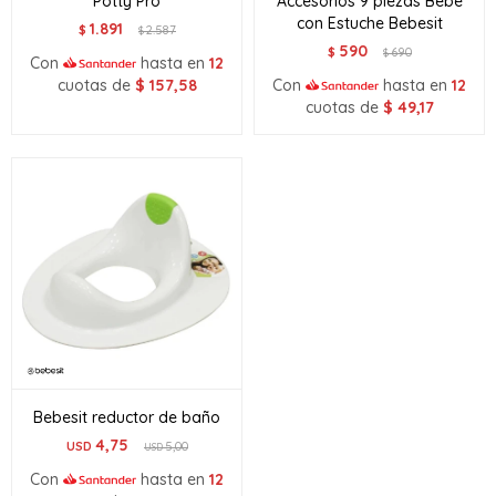
Potty Pro
Accesorios 9 piezas Bebé
con Estuche Bebesit
1.891
$
2.587
$
590
$
690
$
Con
hasta en
12
cuotas de
$
157,58
Con
hasta en
12
cuotas de
$
49,17
Bebesit reductor de baño
4,75
USD
5,00
USD
Con
hasta en
12