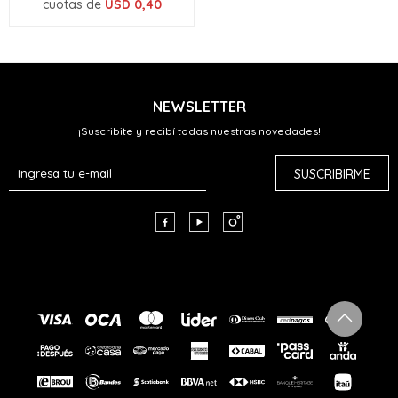
cuotas de
USD
0,40
NEWSLETTER
¡Suscribite y recibí todas nuestras novedades!
SUSCRIBIRME


