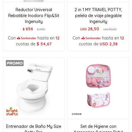
Reductor Universal
2 in 1 MY TRAVEL POTTY,
Rebatible Inodoro Flip&Sit
pelela de viaje plegable
Ingenuity
Ingenuity
656
28,50
$
990
USD
30,00
$
USD
Con
hasta en
12
Con
hasta en
12
cuotas de
$
54,67
cuotas de
USD
2,38
Entrenador de Baño My Size
Set de Higiene con