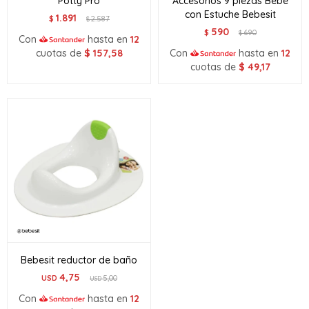
Potty Pro
Accesorios 9 piezas Bebé
con Estuche Bebesit
1.891
$
2.587
$
590
$
690
$
Con
hasta en
12
cuotas de
$
157,58
Con
hasta en
12
cuotas de
$
49,17
Bebesit reductor de baño
4,75
USD
5,00
USD
Con
hasta en
12