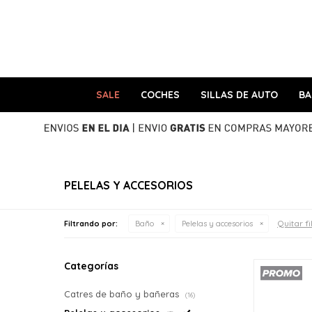
SALE
COCHES
SILLAS DE AUTO
B
PELELAS Y ACCESORIOS
Quitar fi
Filtrando por:
Baño
Pelelas y accesorios
Categorías
Catres de baño y bañeras
(16)