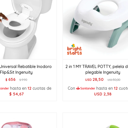
Universal Rebatible Inodoro
2 in 1 MY TRAVEL POTTY, pelela d
Flip&Sit Ingenuity
plegable Ingenuity
656
28,50
$
990
USD
30,00
$
USD
hasta en
12
cuotas de
Con
hasta en
12
cuot
$
54,67
USD
2,38