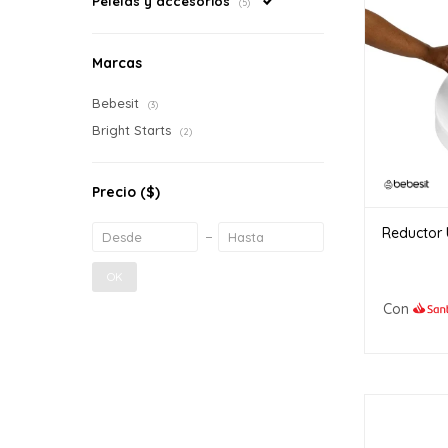
Pelelas y accesorios
(5)
Marcas
Bebesit
(3)
Bright Starts
(2)
Precio
($)
Reductor 
OK
Con