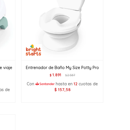
e viaje
Entrenador de Baño My Size Potty Pro
1.891
$
2.587
$
Con
hasta en
12
cuotas de
as de
$
157,58