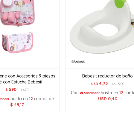
iene con Accesorios 9 piezas
Bebesit reductor de baño
é con Estuche Bebesit
4,75
USD
5,00
USD
590
$
690
$
Con
hasta en
12
cuot
hasta en
12
cuotas de
USD
0,40
$
49,17