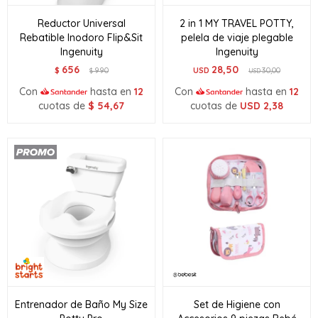
Reductor Universal
2 in 1 MY TRAVEL POTTY,
Rebatible Inodoro Flip&Sit
pelela de viaje plegable
Ingenuity
Ingenuity
656
28,50
$
990
USD
30,00
$
USD
Con
hasta en
12
Con
hasta en
12
cuotas de
$
54,67
cuotas de
USD
2,38
Entrenador de Baño My Size
Set de Higiene con