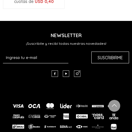
cuotas de
USD
0,40
NEWSLETTER
¡Suscribite y recibí todas nuestras novedades!
SUSCRIBIRME


