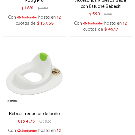
Potty Pro
Accesorios 9 piezas Bebé
con Estuche Bebesit
1.891
$
2.587
$
590
$
690
$
Con
hasta en
12
cuotas de
$
157,58
Con
hasta en
12
cuotas de
$
49,17
Bebesit reductor de baño
4,75
USD
5,00
USD
Con
hasta en
12