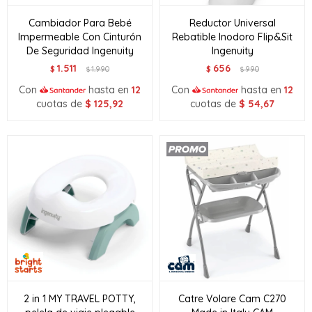
Cambiador Para Bebé
Reductor Universal
Impermeable Con Cinturón
Rebatible Inodoro Flip&Sit
De Seguridad Ingenuity
Ingenuity
1.511
656
$
1.990
$
990
$
$
Con
hasta en
12
Con
hasta en
12
cuotas de
$
125,92
cuotas de
$
54,67
2 in 1 MY TRAVEL POTTY,
Catre Volare Cam C270