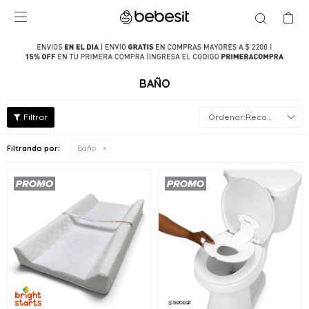

BAÑO
Recomendados
Filtrando por:
Baño