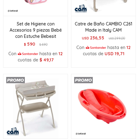
Set de Higiene con
Catre de Baño CAMBIO C261
Accesorios 9 piezas Bebé
Made in Italy CAM
con Estuche Bebesit
236,55
USD
299,00
USD
590
$
690
$
Con
hasta en
12
Con
hasta en
12
cuotas de
USD
19,71
cuotas de
$
49,17