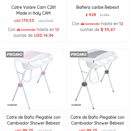
Catre Volare Cam C261
Bañera caribe Bebesit
Made in Italy CAM
428
$
1.980
$
179,55
USD
270,00
USD
Con
hasta en
12
Con
hasta en
12
cuotas de
$
35,67
cuotas de
USD
14,96
Catre de Baño Plegable con
Catre de Baño Plegable con
Cambiador Shower Bebesit
Cambiador Shower Bebesit
99,75
99,75
USD
149,00
USD
149,00
USD
USD