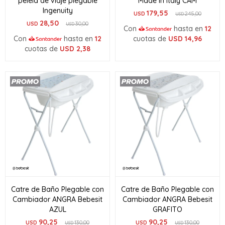
pelela de viaje plegable
Made in Italy CAM
Ingenuity
179,55
USD
245,00
USD
28,50
USD
30,00
USD
Con
hasta en
12
Con
hasta en
12
cuotas de
USD
14,96
cuotas de
USD
2,38
Catre de Baño Plegable con
Catre de Baño Plegable con
Cambiador ANGRA Bebesit
Cambiador ANGRA Bebesit
AZUL
GRAFITO
90,25
90,25
USD
130,00
USD
130,00
USD
USD