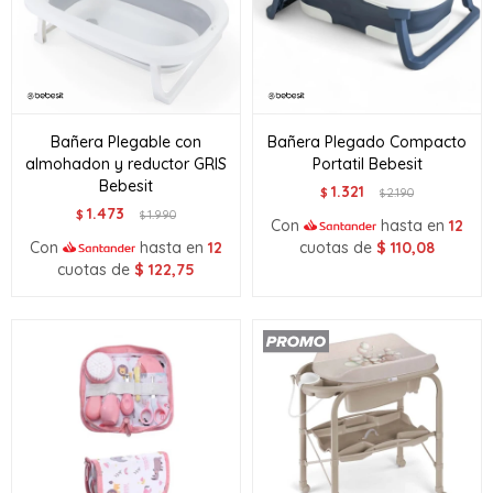
Bañera Plegable con
Bañera Plegado Compacto
almohadon y reductor GRIS
Portatil Bebesit
Bebesit
1.321
$
2.190
$
1.473
$
1.990
$
Con
hasta en
12
Con
hasta en
12
cuotas de
$
110,08
cuotas de
$
122,75