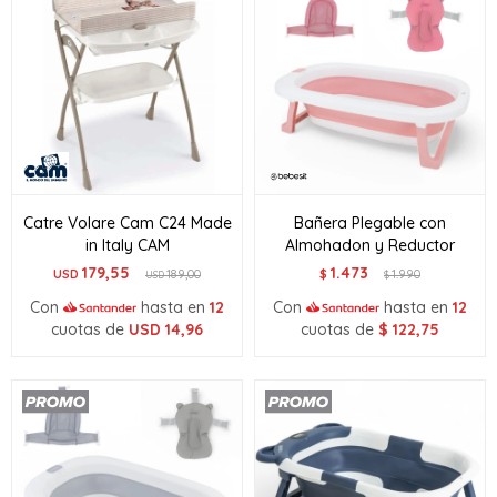
Catre Volare Cam C24 Made
Bañera Plegable con
in Italy CAM
Almohadon y Reductor
179,55
1.473
USD
189,00
$
1.990
USD
$
Con
hasta en
12
Con
hasta en
12
cuotas de
USD
14,96
cuotas de
$
122,75