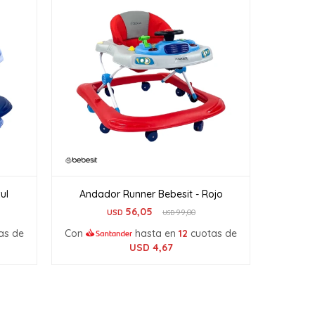
ul
Andador Runner Bebesit - Rojo
56,05
USD
99,00
USD
as de
Con
hasta en
12
cuotas de
USD
4,67