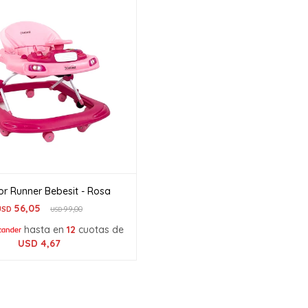
r Runner Bebesit - Rosa
56,05
USD
99,00
USD
hasta en
12
cuotas de
USD
4,67