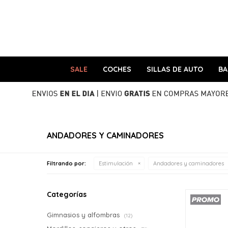
SALE
COCHES
SILLAS DE AUTO
B
ANDADORES Y CAMINADORES
Filtrando por:
Estimulación
Andadores y caminadores
Categorías
Gimnasios y alfombras
(12)