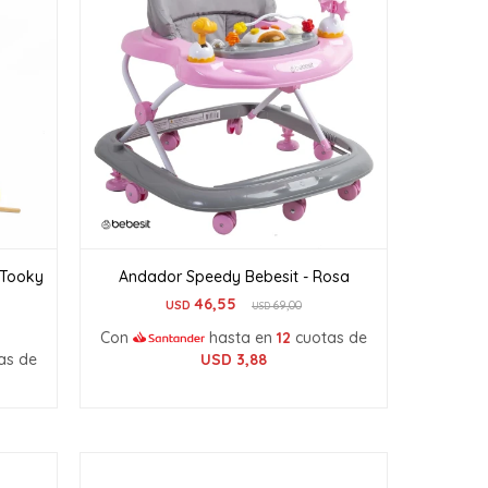
 Tooky
Andador Speedy Bebesit - Rosa
46,55
USD
69,00
USD
Con
hasta en
12
cuotas de
as de
USD
3,88