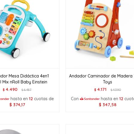
dor Mesa Didáctica 4en1
Andador Caminador de Madera
l Mix nRoll Baby Einstein
Toys
4.490
4.171
$
6.487
$
4.390
$
$
hasta en
12
cuotas de
Con
hasta en
12
cuot
$
374,17
$
347,58