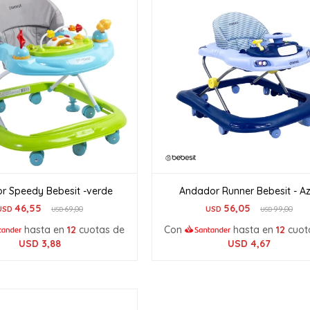
r Speedy Bebesit -verde
Andador Runner Bebesit - Az
46,55
56,05
USD
69,00
USD
99,00
USD
USD
hasta en
12
cuotas de
Con
hasta en
12
cuot
USD
3,88
USD
4,67