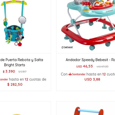
de Puerta Rebota y Salta
Andador Speedy Bebesit - R
Bright Starts
46,55
USD
69,00
USD
3.390
$
5.187
$
Con
hasta en
12
cuot
hasta en
12
cuotas de
USD
3,88
$
282,50