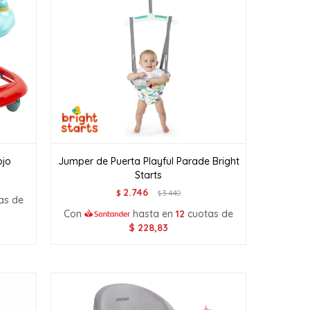
ojo
Jumper de Puerta Playful Parade Bright
Starts
2.746
$
3.440
$
as de
Con
hasta en
12
cuotas de
$
228,83