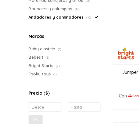
Mordillos, sonajeros y otros
(31)
Bouncers y columpios
(17)
Andadores y caminadores
(10)
Marcas
Baby einstein
(1)
Bebesit
(6)
Bright Starts
(2)
Jumper 
Tooky toys
(1)
Precio
($)
Con
OK