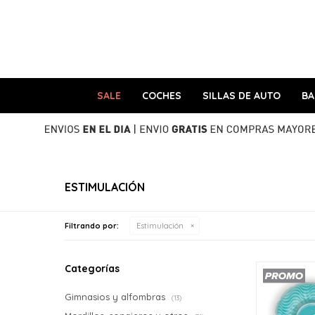
SALE
COCHES
SILLAS DE AUTO
B
ESTIMULACIÓN
Filtrando por:
Estimulación
Categorías
Gimnasios y alfombras
(13)