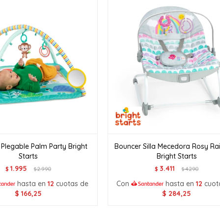
Plegable Palm Party Bright
Bouncer Silla Mecedora Rosy R
Starts
Bright Starts
1.995
3.411
$
2.990
$
4.290
$
$
hasta en
12
cuotas de
Con
hasta en
12
cuot
$
166,25
$
284,25