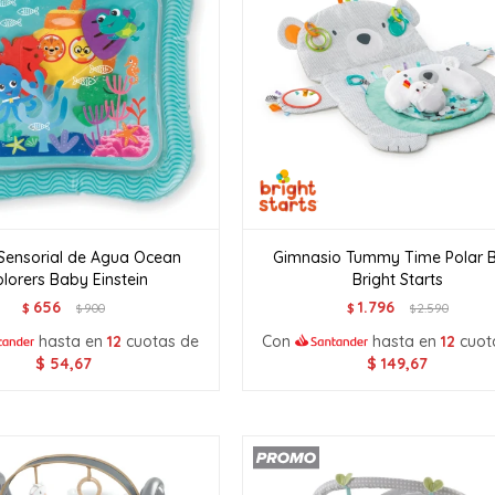
Sensorial de Agua Ocean
Gimnasio Tummy Time Polar 
plorers Baby Einstein
Bright Starts
656
1.796
$
900
$
2.590
$
$
hasta en
12
cuotas de
Con
hasta en
12
cuot
$
54,67
$
149,67