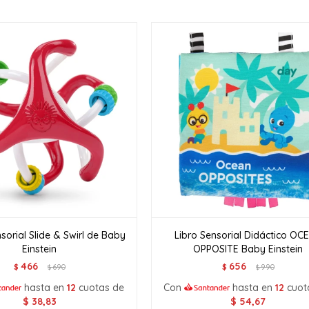
sorial Slide & Swirl de Baby
Libro Sensorial Didáctico OC
Einstein
OPPOSITE Baby Einstein
466
656
$
690
$
990
$
$
hasta en
12
cuotas de
Con
hasta en
12
cuot
$
38,83
$
54,67