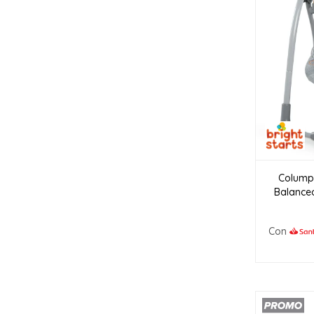
Columpi
Balanceo
Con