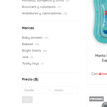
Mordillos, sonajeros y otros
(31)
Bouncers y columpios
(17)
Andadores y caminadores
(10)
Marcas
Baby einstein
(17)
Bebesit
(10)
Bright Starts
(40)
Manta 
Joie
(3)
Ex
Tooky toys
(1)
Con
Precio
($)
OK