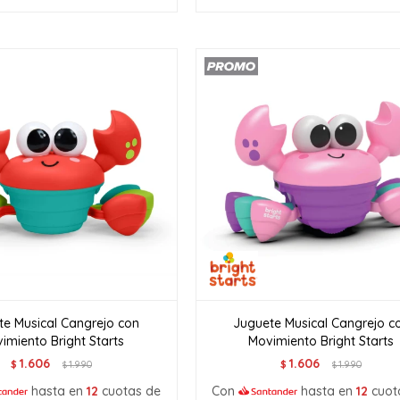
te Musical Cangrejo con
Juguete Musical Cangrejo c
imiento Bright Starts
Movimiento Bright Starts
1.606
1.606
$
1.990
$
1.990
$
$
hasta en
12
cuotas de
Con
hasta en
12
cuot