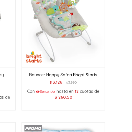
by
Bouncer Happy Safari Bright Starts
3.126
$
3.990
$
Con
hasta en
12
cuotas de
as de
$
260,50