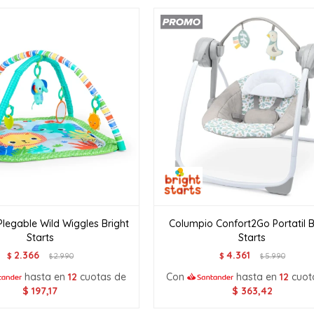
legable Wild Wiggles Bright
Columpio Confort2Go Portatil B
Starts
Starts
2.366
4.361
$
2.990
$
5.990
$
$
hasta en
12
cuotas de
Con
hasta en
12
cuot
$
197,17
$
363,42