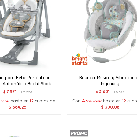
o para Bebé Portátil con
Bouncer Musica y Vibracion 
 Automático Bright Starts
Ingenuity
7.971
3.601
$
9.990
$
5.837
$
$
hasta en
12
cuotas de
Con
hasta en
12
cuot
$
664,25
$
300,08