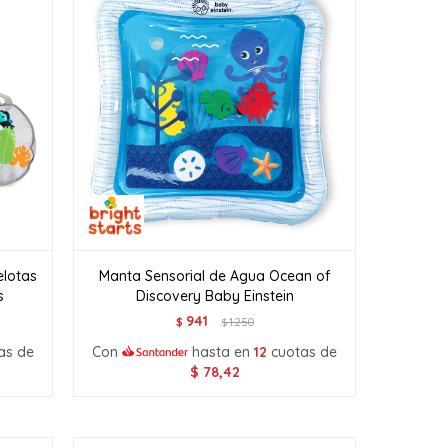
elotas
Manta Sensorial de Agua Ocean of
s
Discovery Baby Einstein
941
$
1.250
$
as de
Con
hasta en
12
cuotas de
$
78,42