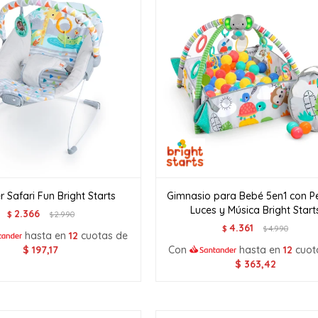
 Safari Fun Bright Starts
Gimnasio para Bebé 5en1 con P
Luces y Música Bright Start
2.366
$
2.990
$
4.361
$
4.990
$
hasta en
12
cuotas de
$
197,17
Con
hasta en
12
cuot
$
363,42