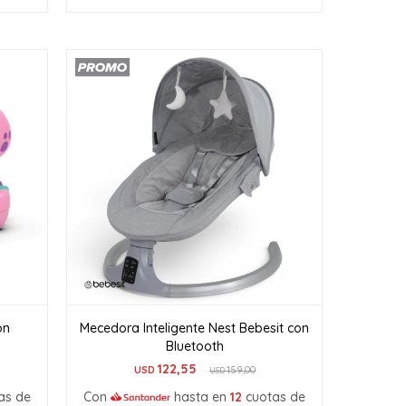
on
Mecedora Inteligente Nest Bebesit con
Bluetooth
122,55
USD
159,00
USD
as de
Con
hasta en
12
cuotas de