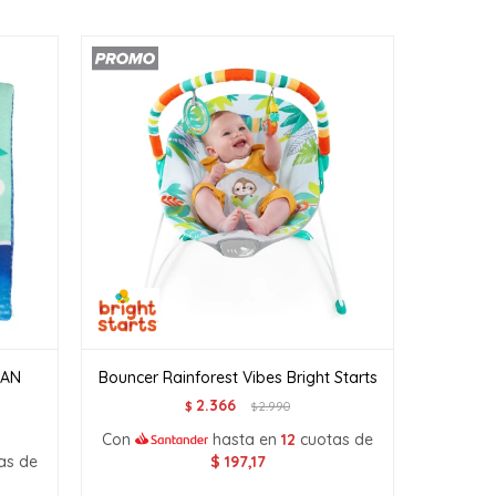
EAN
Bouncer Rainforest Vibes Bright Starts
2.366
$
2.990
$
Con
hasta en
12
cuotas de
as de
$
197,17