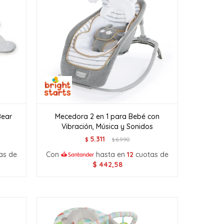
Bear
Mecedora 2 en 1 para Bebé con
Vibración, Música y Sonidos
5.311
$
6.990
$
as de
Con
hasta en
12
cuotas de
$
442,58