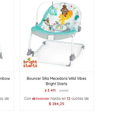
ainbow
Bouncer Silla Mecedora Wild Vibes
Bright Starts
3.411
$
4.290
$
as de
Con
hasta en
12
cuotas de
$
284,25