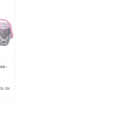
sa -
as de