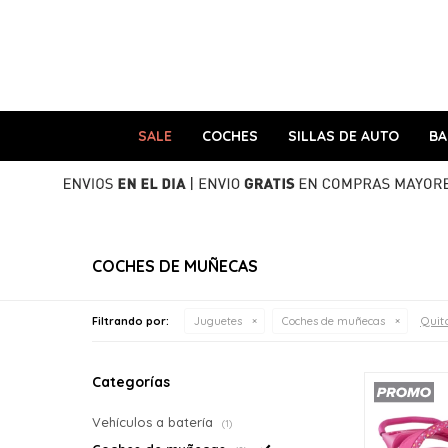
SALE
COCHES
SILLAS DE AUTO
B
COCHES DE MUÑECAS
Quita
Filtrando por:
Juguetes
Coches de muñecas
Categorías
Vehículos a batería
(1)