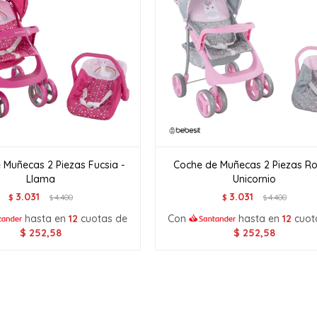
 Muñecas 2 Piezas Fucsia -
Coche de Muñecas 2 Piezas Ro
Llama
Unicornio
3.031
3.031
$
4.400
$
4.400
$
$
hasta en
12
cuotas de
Con
hasta en
12
cuot
$
252,58
$
252,58