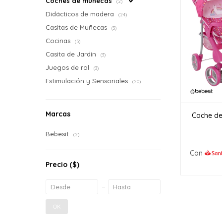
Coches de muñecas
(2)
Didácticos de madera
(24)
Casitas de Muñecas
(3)
Cocinas
(5)
Casita de Jardin
(3)
Juegos de rol
(3)
Estimulación y Sensoriales
(20)
Marcas
Coche de
Bebesit
(2)
Con
Precio
($)
OK