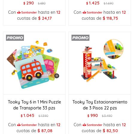
290
1.425
$
680
$
1.690
$
$
Con
hasta en
12
Con
hasta en
12
cuotas de
$
24,17
cuotas de
$
118,75
Tooky Toy 6 in 1 Mini Puzzle
Tooky Toy Estacionamiento
de Transporte 33 pzs
de 3 Pisos 22 pzs
1.045
990
$
1.390
$
3.490
$
$
Con
hasta en
12
Con
hasta en
12
cuotas de
$
87,08
cuotas de
$
82,50