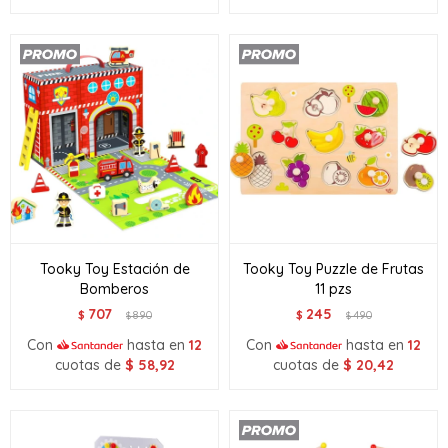
Tooky Toy Estación de
Tooky Toy Puzzle de Frutas
Bomberos
11 pzs
707
245
$
890
$
490
$
$
Con
hasta en
12
Con
hasta en
12
cuotas de
$
58,92
cuotas de
$
20,42