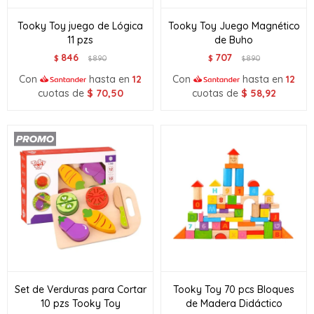
Tooky Toy juego de Lógica
Tooky Toy Juego Magnético
11 pzs
de Buho
846
707
$
890
$
890
$
$
Con
hasta en
12
Con
hasta en
12
cuotas de
$
70,50
cuotas de
$
58,92
Set de Verduras para Cortar
Tooky Toy 70 pcs Bloques
10 pzs Tooky Toy
de Madera Didáctico