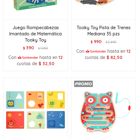
Juego Rompecabezas
Tooky Toy Pista de Trenes
Imantado de Matemática
Mediana 35 pzs
Tooky Toy
990
$
2.690
$
390
$
1.090
$
Con
hasta en
12
Con
hasta en
12
cuotas de
$
82,50
cuotas de
$
32,50