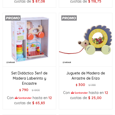
cuotas de
$
87,08
cuotas de
$
118,75
Set Didáctico 3en1 de
Juguete de Madera de
Madera Laberinto y
Arrastre de Erizo
Encastre
300
$
1.188
$
790
$
1.800
$
Con
hasta en
12
Con
hasta en
12
cuotas de
$
25,00
cuotas de
$
65,83