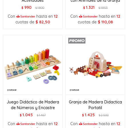
Actividades
con Animales de la Granja
990
1.321
$
1.800
$
1.853
$
$
Con
hasta en
12
Con
hasta en
12
cuotas de
$
82,50
cuotas de
$
110,08
Juego Didáctico de Madera
Granja de Madera Didactica
de Números y Encastre
Portatil
1.045
1.425
$
1.467
$
2.500
$
$
Con
hasta en
12
Con
hasta en
12