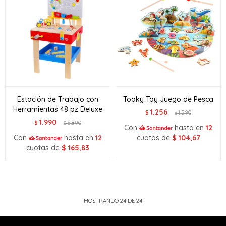
Estación de Trabajo con
Tooky Toy Juego de Pesca
Herramientas 48 pz Deluxe
1.256
$
1.590
$
1.990
$
5.890
$
Con
hasta en
12
Con
hasta en
12
cuotas de
$
104,67
cuotas de
$
165,83
MOSTRANDO
24
DE
24