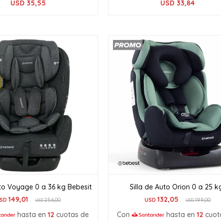
USD
35,55
USD
33,84
uto Voyage 0 a 36 kg Bebesit
Silla de Auto Orion 0 a 25 
149,01
132,05
SD
256,00
USD
199,00
USD
USD
hasta en
12
cuotas de
Con
hasta en
12
cuot