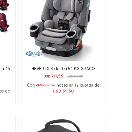
 a 45
4EVER DLX de 0 a 54 KG GRACO
711,55
USD
749,00
USD
Con
hasta en
12
cuotas de
as de
USD
59,30