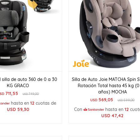
silla de auto 360 de 0 a 30
Silla de Auto Joie MATCHA Spin S
KG GRACO
Rotación Total hasta 45 kg (0
años) MOCHA
711,55
SD
749,00
USD
569,05
USD
599,00
USD
hasta en
12
cuotas de
USD
59,30
Con
hasta en
12
cuot
USD
47,42