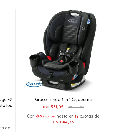
tage FX
Graco Triride 3 in 1 Clybourne
sta los
531,05
USD
559,00
USD
Con
hasta en
12
cuotas de
USD
44,25
as de