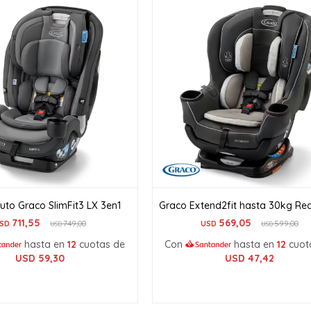
Auto Graco SlimFit3 LX 3en1
Graco Extend2fit hasta 30kg R
711,55
569,05
SD
749,00
USD
599,00
USD
USD
hasta en
12
cuotas de
Con
hasta en
12
cuot
USD
59,30
USD
47,42