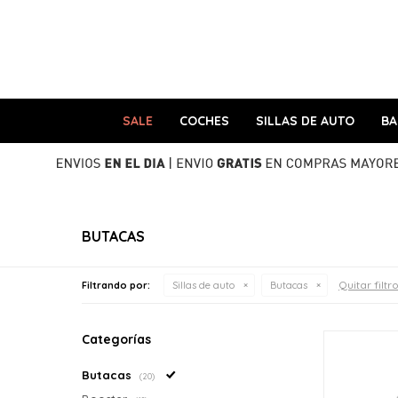
SALE
COCHES
SILLAS DE AUTO
B
BUTACAS
Quitar filtr
Filtrando por:
Sillas de auto
Butacas
Categorías
Butacas
(20)