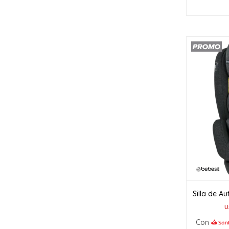
Silla de A
U
Con