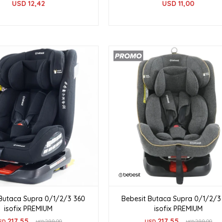
USD
12,42
USD
11,00
 Butaca Supra 0/1/2/3 360
Bebesit Butaca Supra 0/1/2/3
isofix PREMIUM
isofix PREMIUM
217,55
217,55
SD
299,00
USD
299,00
USD
USD