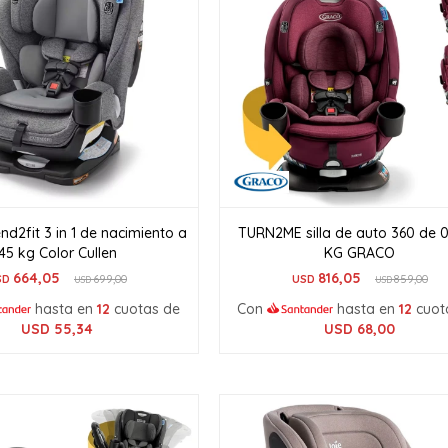
nd2fit 3 in 1 de nacimiento a
TURN2ME silla de auto 360 de 0
45 kg Color Cullen
KG GRACO
664,05
816,05
SD
699,00
USD
859,00
USD
USD
hasta en
12
cuotas de
Con
hasta en
12
cuot
USD
55,34
USD
68,00