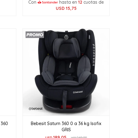
Con
hasta en
12
cuotas de
USD
15,75
 360
Bebesit Saturn 360 0 a 36 kg Isofix
GRIS
189,05
USD
249,00
USD