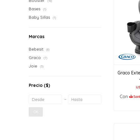
Booster
(18)
Bases
(1)
Baby Sillas
(1)
Marcas
Bebesit
(8)
Graco
(7)
Joie
(5)
Graco Exte
Precio
($)
U
Con
OK