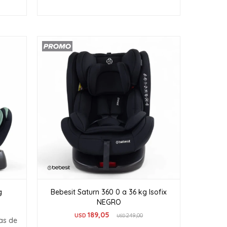
kg
Bebesit Saturn 360 0 a 36 kg Isofix
NEGRO
189,05
USD
249,00
USD
as de