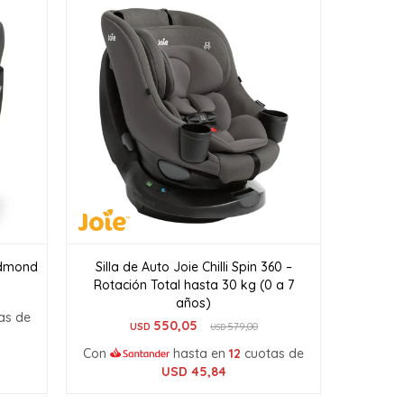
edmond
Silla de Auto Joie Chilli Spin 360 –
Rotación Total hasta 30 kg (0 a 7
años)
as de
550,05
USD
579,00
USD
Con
hasta en
12
cuotas de
USD
45,84