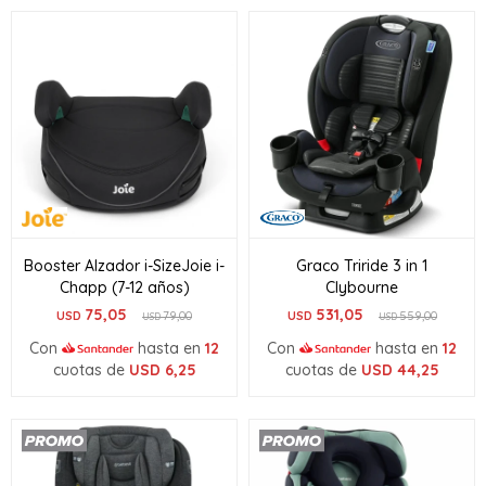
Booster Alzador i-SizeJoie i-
Graco Triride 3 in 1
Chapp (7-12 años)
Clybourne
75,05
531,05
USD
79,00
USD
559,00
USD
USD
Con
hasta en
12
Con
hasta en
12
cuotas de
USD
6,25
cuotas de
USD
44,25