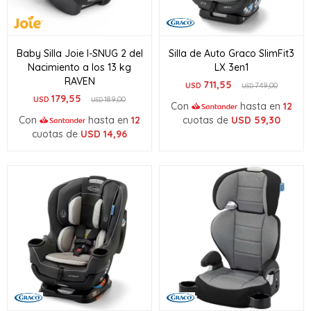
Baby Silla Joie I-SNUG 2 del
Silla de Auto Graco SlimFit3
Nacimiento a los 13 kg
LX 3en1
RAVEN
711,55
USD
749,00
USD
179,55
USD
189,00
USD
Con
hasta en
12
Con
hasta en
12
cuotas de
USD
59,30
cuotas de
USD
14,96