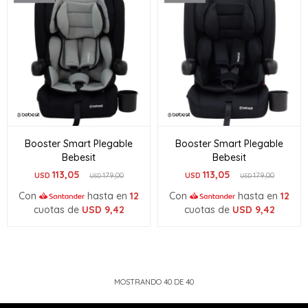
Booster Smart Plegable
Booster Smart Plegable
Bebesit
Bebesit
113,05
113,05
USD
179,00
USD
179,00
USD
USD
Con
hasta en
12
Con
hasta en
12
cuotas de
USD
9,42
cuotas de
USD
9,42
MOSTRANDO
40
DE
40