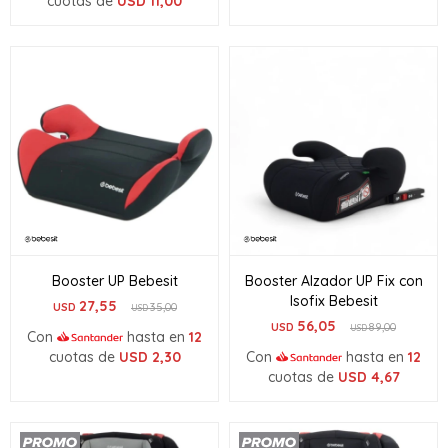
cuotas de
USD
11,00
Booster UP Bebesit
Booster Alzador UP Fix con
Isofix Bebesit
27,55
USD
35,00
USD
56,05
USD
89,00
USD
Con
hasta en
12
cuotas de
USD
2,30
Con
hasta en
12
cuotas de
USD
4,67