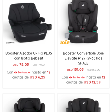
Booster Alzador UP Fix PLUS
Booster Convertible Joie
con Isofix Bebesit
Elevate R129 (9–36 kg)
SHALE
75,05
USD
119,00
USD
151,05
USD
159,00
USD
Con
hasta en
12
cuotas de
USD
6,25
Con
hasta en
12
cuotas de
USD
12,59