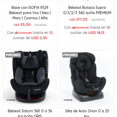
Base con ISOFIX R129
Bebesit Butaca Supra
Bebesit para Vox | Neo |
0/1/2/3 360 isofix PREMIUM
Mars | Cosmos | Alfa
217,55
USD
299,00
USD
35,00
USD
99,00
USD
Con
hasta en
12
Con
hasta en
12
cuotas de
USD
18,13
cuotas de
USD
2,92
Bebesit Saturn 360 0 a 36
Silla de Auto Orion 0 a 25
kg Isofix GRIS
kg