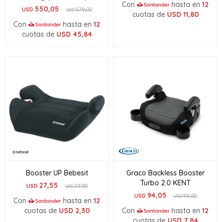
Con
hasta en
12
550,05
USD
579,00
USD
cuotas de
USD
11,80
Con
hasta en
12
cuotas de
USD
45,84
Booster UP Bebesit
Graco Backless Booster
Turbo 2.0 KENT
27,55
USD
29,00
USD
94,05
USD
99,00
USD
Con
hasta en
12
cuotas de
USD
2,30
Con
hasta en
12
cuotas de
USD
7,84