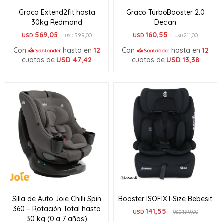
Graco Extend2fit hasta
Graco TurboBooster 2.0
30kg Redmond
Declan
569,05
160,55
USD
599,00
USD
211,00
USD
USD
Con
hasta en
12
Con
hasta en
12
cuotas de
USD
47,42
cuotas de
USD
13,38
Silla de Auto Joie Chilli Spin
Booster ISOFIX I-Size Bebesit
360 – Rotación Total hasta
141,55
USD
199,00
USD
30 kg (0 a 7 años)