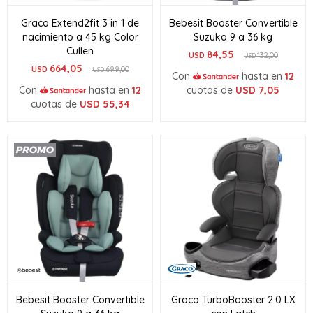
Graco Extend2fit 3 in 1 de
Bebesit Booster Convertible
nacimiento a 45 kg Color
Suzuka 9 a 36 kg
Cullen
84,55
USD
132,00
USD
664,05
USD
699,00
USD
Con
hasta en
12
Con
hasta en
12
cuotas de
USD
7,05
cuotas de
USD
55,34
Bebesit Booster Convertible
Graco TurboBooster 2.0 LX