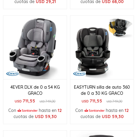
cuotas de
USD
29,21
cuotas de
USD
68,00
4EVER DLX de 0 a 54 KG
EASYTURN silla de auto 360
GRACO
de 0 a 30 KG GRACO
711,55
711,55
USD
749,00
USD
749,00
USD
USD
Con
hasta en
12
Con
hasta en
12
cuotas de
USD
59,30
cuotas de
USD
59,30