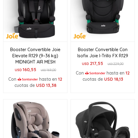
Booster Convertible Joie
Booster Convertible Con
Elevate R129 (9–36 kg)
Isofix Joie I-Trillo FX R129
MIDNIGHT AIR MESH
217,55
USD
229,00
USD
160,55
USD
169,00
USD
Con
hasta en
12
Con
hasta en
12
cuotas de
USD
18,13
cuotas de
USD
13,38