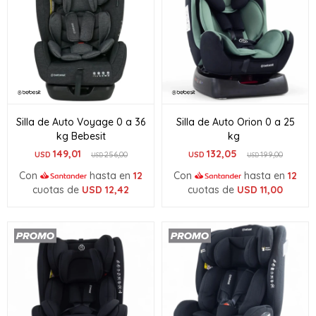
Silla de Auto Voyage 0 a 36
Silla de Auto Orion 0 a 25
kg Bebesit
kg
149,01
132,05
USD
256,00
USD
199,00
USD
USD
Con
hasta en
12
Con
hasta en
12
cuotas de
USD
12,42
cuotas de
USD
11,00