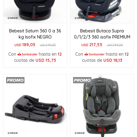
Bebesit Saturn 360 0 a 36
Bebesit Butaca Supra
kg Isofix NEGRO
0/1/2/3 360 isofix PREMIUM
189,05
217,55
USD
249,00
USD
299,00
USD
USD
Con
hasta en
12
Con
hasta en
12
cuotas de
USD
15,75
cuotas de
USD
18,13