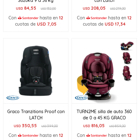
Suzuka 9 a 36 kg
con Latch
84,55
208,05
USD
132,00
USD
219,00
USD
USD
Con
hasta en
12
Con
hasta en
12
cuotas de
USD
7,05
cuotas de
USD
17,34
Graco Tranzitions Proof con
TURN2ME silla de auto 360
LATCH
de 0 a 45 KG GRACO
350,55
816,05
USD
399,00
USD
859,00
USD
USD
Con
hasta en
12
Con
hasta en
12