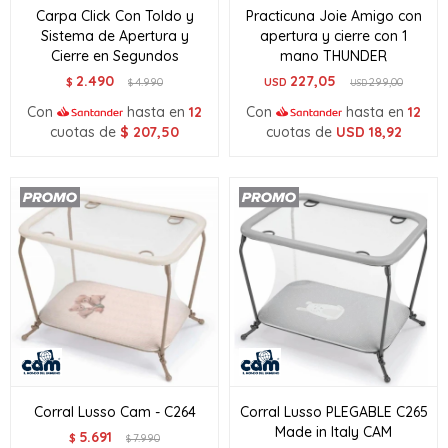
Carpa Click Con Toldo y
Practicuna Joie Amigo con
Sistema de Apertura y
apertura y cierre con 1
Cierre en Segundos
mano THUNDER
2.490
227,05
$
4.990
USD
299,00
$
USD
Con
hasta en
12
Con
hasta en
12
cuotas de
$
207,50
cuotas de
USD
18,92
Corral Lusso Cam - C264
Corral Lusso PLEGABLE C265
Made in Italy CAM
5.691
$
7.990
$