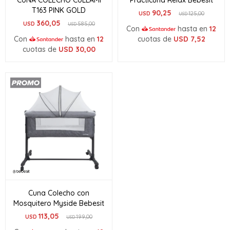
CUNA COLECHO CULLAMI
Practicuna Relax Bebesit
T163 PINK GOLD
90,25
USD
125,00
USD
360,05
USD
585,00
USD
Con
hasta en
12
Con
hasta en
12
cuotas de
USD
7,52
cuotas de
USD
30,00
Cuna Colecho con
Mosquitero Myside Bebesit
113,05
USD
199,00
USD