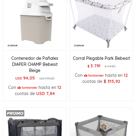
Contenedor de Pañales
Corral Plegable Park Bebesit
DIAPER CHAMP Bebesit
3.791
$
4.990
$
Beige
Con
hasta en
12
94,05
USD
149,00
USD
cuotas de
$
315,92
Con
hasta en
12
cuotas de
USD
7,84