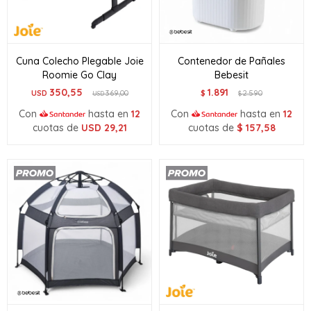
Cuna Colecho Plegable Joie
Contenedor de Pañales
Roomie Go Clay
Bebesit
350,55
1.891
USD
369,00
$
2.590
USD
$
Con
hasta en
12
Con
hasta en
12
cuotas de
USD
29,21
cuotas de
$
157,58