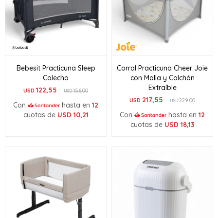
Bebesit Practicuna Sleep
Corral Practicuna Cheer Joie
Colecho
con Malla y Colchón
Extraíble
122,55
USD
156,00
USD
217,55
USD
229,00
USD
Con
hasta en
12
cuotas de
USD
10,21
Con
hasta en
12
cuotas de
USD
18,13