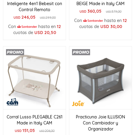
Inteligente 4en1 Bebesit con
BEIGE Made in Italy CAM
Control Remoto
360,05
USD
379,00
USD
246,05
USD
299,00
USD
Con
hasta en
12
Con
hasta en
12
cuotas de
USD
30,00
cuotas de
USD
20,50
Corral Lusso PLEGABLE C261
Practicuna Joie ILLUSION
Made in Italy CAM
Con Cambiador y
Organizador
151,05
USD
206,00
USD