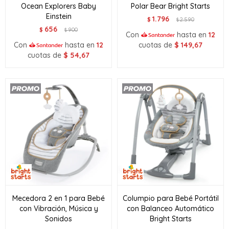
Ocean Explorers Baby
Polar Bear Bright Starts
Einstein
1.796
$
2.590
$
656
$
900
$
Con
hasta en
12
Con
hasta en
12
cuotas de
$
149,67
cuotas de
$
54,67
Mecedora 2 en 1 para Bebé
Columpio para Bebé Portátil
con Vibración, Música y
con Balanceo Automático
Sonidos
Bright Starts