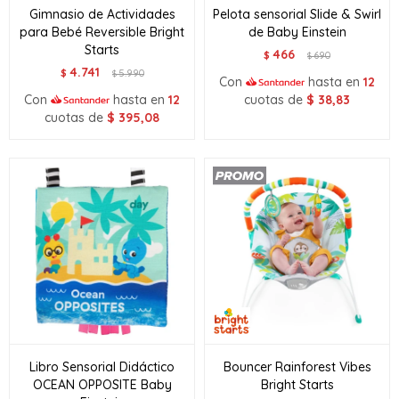
Gimnasio de Actividades
Pelota sensorial Slide & Swirl
para Bebé Reversible Bright
de Baby Einstein
Starts
466
$
690
$
4.741
$
5.990
$
Con
hasta en
12
Con
hasta en
12
cuotas de
$
38,83
cuotas de
$
395,08
Libro Sensorial Didáctico
Bouncer Rainforest Vibes
OCEAN OPPOSITE Baby
Bright Starts