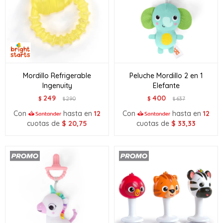
Mordillo Refrigerable
Peluche Mordillo 2 en 1
Ingenuity
Elefante
249
400
$
290
$
637
$
$
Con
hasta en
12
Con
hasta en
12
cuotas de
$
20,75
cuotas de
$
33,33