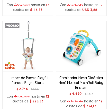
Con
hasta en
12
Con
hasta en
12
cuotas de
$
46,75
cuotas de
USD
3,88
Jumper de Puerta Playful
Caminador Mesa Didáctica
Parade Bright Starts
4en1 Musical Mix nRoll Baby
Einstein
2.746
$
3.440
$
4.490
$
6.487
$
Con
hasta en
12
cuotas de
$
228,83
Con
hasta en
12
cuotas de
$
374,17