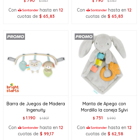
790
790
$
1.157
$
1.157
$
$
Con
hasta en
12
Con
hasta en
12
cuotas de
$
65,83
cuotas de
$
65,83
Barra de Juegos de Madera
Manta de Apego con
Ingenuity
Mordillo la coneja Sylvi
1.190
751
$
1.807
$
990
$
$
Con
hasta en
12
Con
hasta en
12
cuotas de
$
99,17
cuotas de
$
62,58