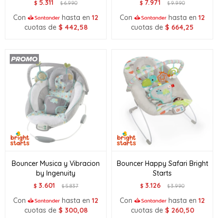
5.311
7.971
$
6.990
$
9.990
$
$
Con
hasta en
12
Con
hasta en
12
cuotas de
$
442,58
cuotas de
$
664,25
Bouncer Musica y Vibracion
Bouncer Happy Safari Bright
by Ingenuity
Starts
3.601
3.126
$
5.837
$
3.990
$
$
Con
hasta en
12
Con
hasta en
12
cuotas de
$
300,08
cuotas de
$
260,50