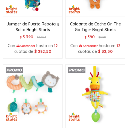
Jumper de Puerta Rebota y
Colgante de Coche On The
Salta Bright Starts
Go Tiger Bright Starts
3.390
390
$
5.187
$
890
$
$
Con
hasta en
12
Con
hasta en
12
cuotas de
$
282,50
cuotas de
$
32,50