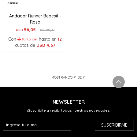
Andador Runner Bebesit -
Rosa
56,05
USD
99,00
USD
Con
hasta en
12
cuotas de
USD
4,67
MOSTRANDO
71
DE
71
NEWSLETTER
¡Suscribite y recibí todas nuestras novedades!
SUSCRIBIRME