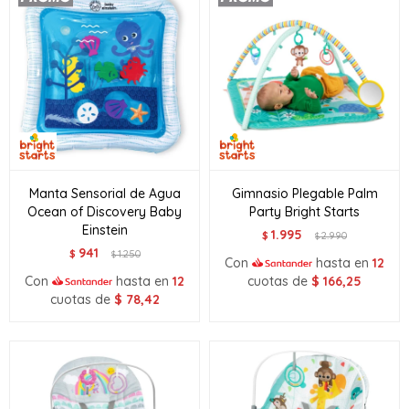
Manta Sensorial de Agua
Gimnasio Plegable Palm
Ocean of Discovery Baby
Party Bright Starts
Einstein
1.995
$
2.990
$
941
$
1.250
$
Con
hasta en
12
Con
hasta en
12
cuotas de
$
166,25
cuotas de
$
78,42