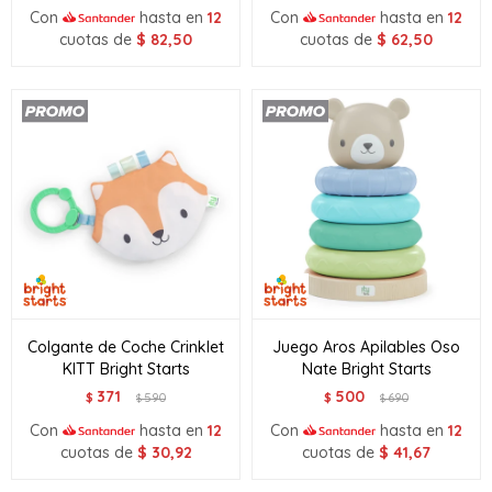
Con
hasta en
12
Con
hasta en
12
cuotas de
$
82,50
cuotas de
$
62,50
Colgante de Coche Crinklet
Juego Aros Apilables Oso
KITT Bright Starts
Nate Bright Starts
371
500
$
590
$
690
$
$
Con
hasta en
12
Con
hasta en
12
cuotas de
$
30,92
cuotas de
$
41,67