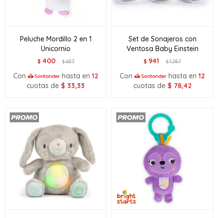
Peluche Mordillo 2 en 1
Set de Sonajeros con
Unicornio
Ventosa Baby Einstein
400
941
$
637
$
1.287
$
$
Con
hasta en
12
Con
hasta en
12
cuotas de
$
33,33
cuotas de
$
78,42