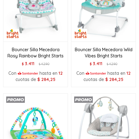
Bouncer Silla Mecedora
Bouncer Silla Mecedora Wild
Rosy Rainbow Bright Starts
Vibes Bright Starts
3.411
3.411
$
4.290
$
4.290
$
$
Con
hasta en
12
Con
hasta en
12
cuotas de
$
284,25
cuotas de
$
284,25