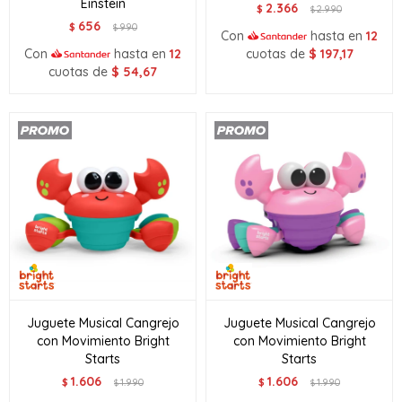
Einstein
2.366
$
2.990
$
656
$
990
$
Con
hasta en
12
Con
hasta en
12
cuotas de
$
197,17
cuotas de
$
54,67
Juguete Musical Cangrejo
Juguete Musical Cangrejo
con Movimiento Bright
con Movimiento Bright
Starts
Starts
1.606
1.606
$
1.990
$
1.990
$
$