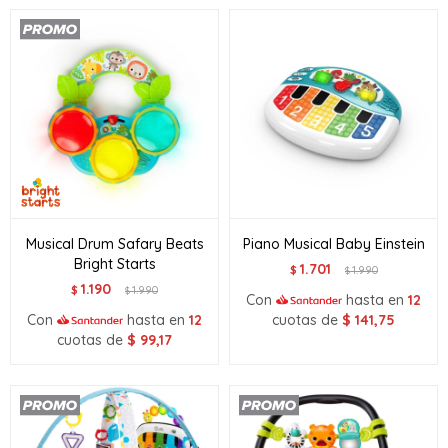
Musical Drum Safary Beats
Piano Musical Baby Einstein
Bright Starts
1.701
$
1.990
$
1.190
$
1.990
$
Con
hasta en
12
Con
hasta en
12
cuotas de
$
141,75
cuotas de
$
99,17