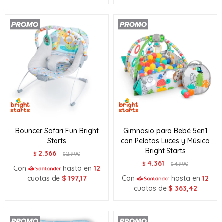
Bouncer Safari Fun Bright
Gimnasio para Bebé 5en1
Starts
con Pelotas Luces y Música
Bright Starts
2.366
$
2.990
$
4.361
$
4.990
$
Con
hasta en
12
cuotas de
$
197,17
Con
hasta en
12
cuotas de
$
363,42