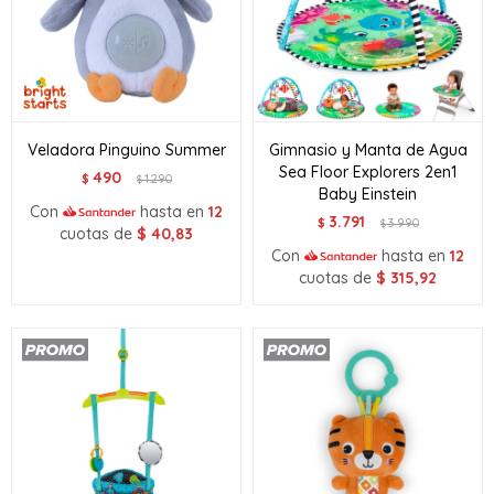
Veladora Pinguino Summer
Gimnasio y Manta de Agua
Sea Floor Explorers 2en1
490
$
1.290
$
Baby Einstein
Con
hasta en
12
3.791
$
3.990
$
cuotas de
$
40,83
Con
hasta en
12
cuotas de
$
315,92