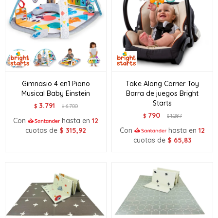
Gimnasio 4 en1 Piano
Take Along Carrier Toy
Musical Baby Einstein
Barra de juegos Bright
Starts
3.791
$
6.700
$
790
$
1.287
$
Con
hasta en
12
cuotas de
$
315,92
Con
hasta en
12
cuotas de
$
65,83