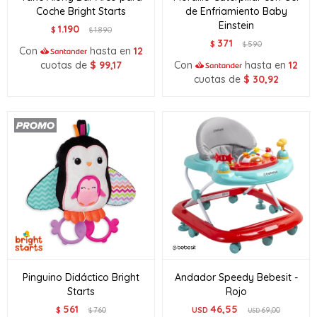
Coche Bright Starts
de Enfriamiento Baby
Einstein
1.190
$
1.890
$
371
$
590
$
Con
hasta en
12
cuotas de
$
99,17
Con
hasta en
12
cuotas de
$
30,92
Pinguino Didáctico Bright
Andador Speedy Bebesit -
Starts
Rojo
561
46,55
$
760
USD
69,00
$
USD