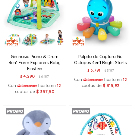
Gimnasio Piano & Drum
Pulpito de Captura Go
4en1 Farm Explorers Baby
Octopus 4en1 Bright Starts
Einstein
3.791
$
5.187
$
4.290
$
6.487
$
Con
hasta en
12
Con
hasta en
12
cuotas de
$
315,92
cuotas de
$
357,50