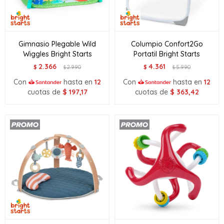
Gimnasio Plegable Wild
Columpio Confort2Go
Wiggles Bright Starts
Portatil Bright Starts
2.366
4.361
$
2.990
$
5.990
$
$
Con
hasta en
12
Con
hasta en
12
cuotas de
$
197,17
cuotas de
$
363,42