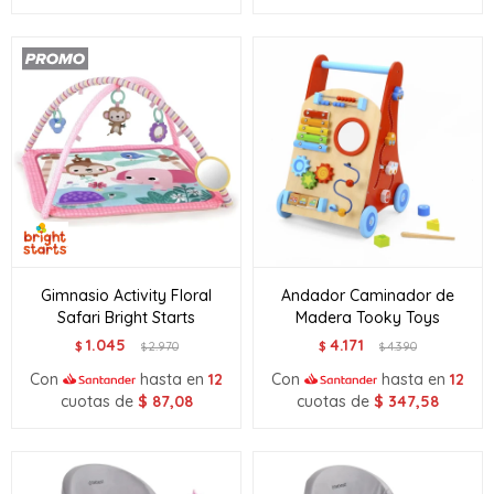
Gimnasio Activity Floral
Andador Caminador de
Safari Bright Starts
Madera Tooky Toys
1.045
4.171
$
2.970
$
4.390
$
$
Con
hasta en
12
Con
hasta en
12
cuotas de
$
87,08
cuotas de
$
347,58