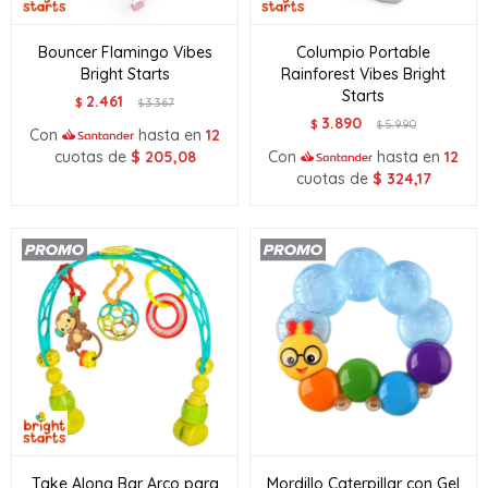
Bouncer Flamingo Vibes
Columpio Portable
Bright Starts
Rainforest Vibes Bright
Starts
2.461
$
3.367
$
3.890
$
5.990
$
Con
hasta en
12
cuotas de
$
205,08
Con
hasta en
12
cuotas de
$
324,17
Take Along Bar Arco para
Mordillo Caterpillar con Gel