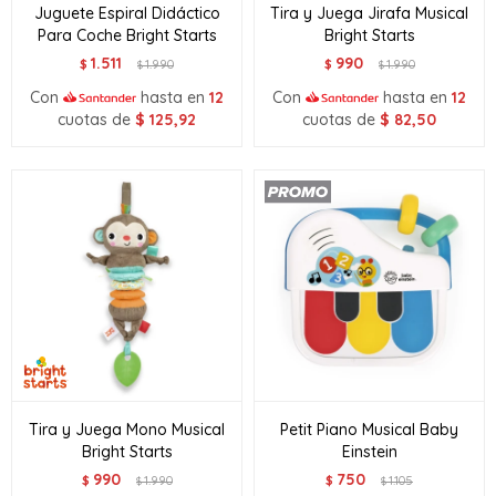
Juguete Espiral Didáctico
Tira y Juega Jirafa Musical
Para Coche Bright Starts
Bright Starts
1.511
990
$
1.990
$
1.990
$
$
Con
hasta en
12
Con
hasta en
12
cuotas de
$
125,92
cuotas de
$
82,50
Tira y Juega Mono Musical
Petit Piano Musical Baby
Bright Starts
Einstein
990
750
$
1.990
$
1.105
$
$