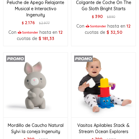
Peluche de Apego Relajante
Colgante de Coche On The
Musical e Interactivo
Go Sloth Bright Starts
Ingenuity
390
$
890
$
2.176
$
2.977
$
Con
hasta en
12
Con
hasta en
12
cuotas de
$
32,50
cuotas de
$
181,33
Mordillo de Caucho Natural
Vasitos Apilables Stack &
Sylvi la coneja Ingenuity
Stream Ocean Explorers