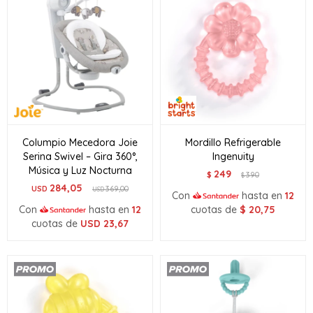
Columpio Mecedora Joie
Mordillo Refrigerable
Serina Swivel – Gira 360°,
Ingenuity
Música y Luz Nocturna
249
$
390
$
284,05
USD
369,00
USD
Con
hasta en
12
Con
hasta en
12
cuotas de
$
20,75
cuotas de
USD
23,67