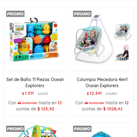
Set de Baño 11 Piezas Ocean
Columpio Mecedora 4en1
Explorers
Ocean Explorers
1.511
12.341
$
2.067
$
16.887
$
$
Con
hasta en
12
Con
hasta en
12
cuotas de
$
125,92
cuotas de
$
1028,42