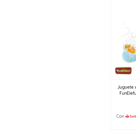
Juguete 
FunElefu
Con