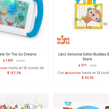
ete On The Go Dreams
Libro Sensorial Safari Buddies B
Starts
1.891
$
2.590
$
371
$
590
$
hasta en
12
cuotas de
$
157,58
Con
hasta en
12
cuot
$
30,92