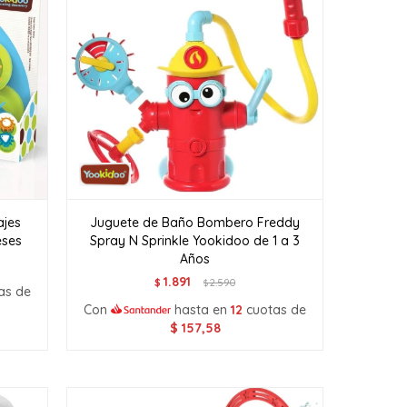
ajes
Juguete de Baño Bombero Freddy
eses
Spray N Sprinkle Yookidoo de 1 a 3
Años
1.891
$
2.590
$
as de
Con
hasta en
12
cuotas de
$
157,58