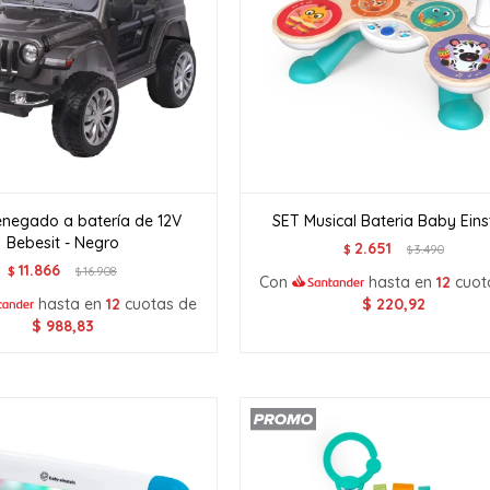
negado a batería de 12V
SET Musical Bateria Baby Eins
Bebesit - Negro
2.651
$
3.490
$
11.866
$
16.908
$
Con
hasta en
12
cuot
hasta en
12
cuotas de
$
220,92
$
988,83