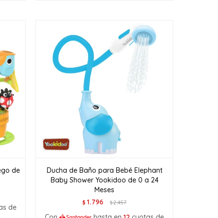
ego de
Ducha de Baño para Bebé Elephant
Baby Shower Yookidoo de 0 a 24
Meses
1.796
$
2.457
$
as de
Con
hasta en
12
cuotas de