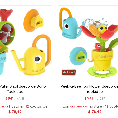
ater Snail Juego de Baño
Peek-a-Bee Tub Flower Juego d
Yookidoo
Yookidoo
941
941
$
1.188
$
1.287
$
$
hasta en
12
cuotas de
Con
hasta en
12
cuot
$
78,42
$
78,42