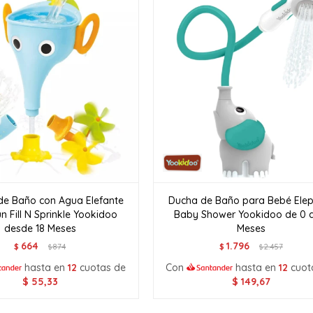
de Baño con Agua Elefante
Ducha de Baño para Bebé Ele
n Fill N Sprinkle Yookidoo
Baby Shower Yookidoo de 0 
desde 18 Meses
Meses
664
1.796
$
874
$
2.457
$
$
hasta en
12
cuotas de
Con
hasta en
12
cuot
$
55,33
$
149,67