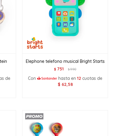
tein
Elephone telefono musical Bright Starts
751
$
990
$
as de
Con
hasta en
12
cuotas de
$
62,58