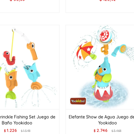
rinckle Fishing Set Juego de
Elefante Show de Agua Juego d
Baño Yookidoo
Yookidoo
1.226
2.746
$
1.548
$
3.468
$
$