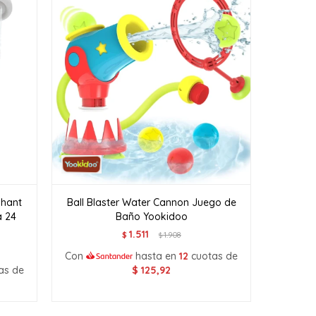
phant
Ball Blaster Water Cannon Juego de
a 24
Baño Yookidoo
1.511
$
1.908
$
Con
hasta en
12
cuotas de
as de
$
125,92