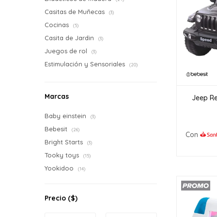
Casitas de Muñecas
(3)
Cocinas
(5)
Casita de Jardin
(3)
Juegos de rol
(3)
Estimulación y Sensoriales
(20)
Marcas
Jeep Re
Baby einstein
(3)
Bebesit
(26)
Con
Bright Starts
(3)
Tooky toys
(15)
Yookidoo
(14)
Precio
($)