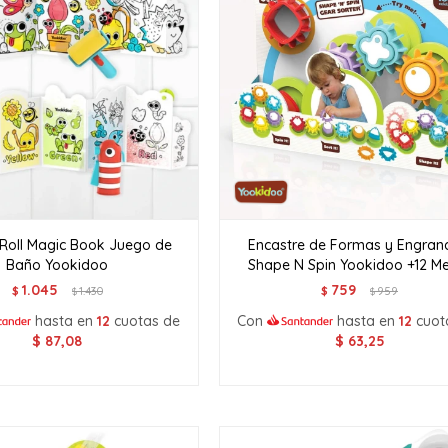
Roll Magic Book Juego de
Encastre de Formas y Engran
Baño Yookidoo
Shape N Spin Yookidoo +12 M
1.045
759
$
1.430
$
959
$
$
hasta en
12
cuotas de
Con
hasta en
12
cuot
$
87,08
$
63,25