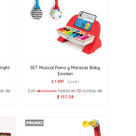
right
SET Musical Piano y Maracas Baby
Einstein
1.891
$
2.590
$
as de
Con
hasta en
12
cuotas de
$
157,58