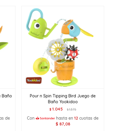
e Baño
Pour n Spin Tipping Bird Juego de
Baño Yookidoo
1.045
$
1.375
$
as de
Con
hasta en
12
cuotas de
$
87,08