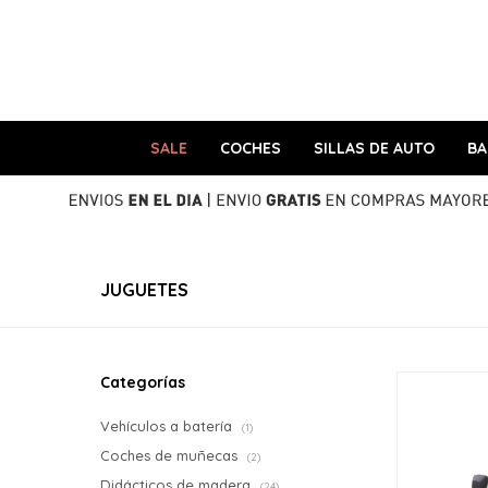
SALE
COCHES
SILLAS DE AUTO
B
JUGUETES
Categorías
Vehículos a batería
(1)
Coches de muñecas
(2)
Didácticos de madera
(24)