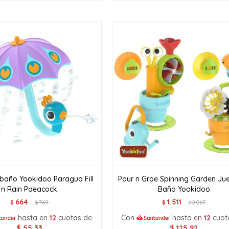
baño Yookidoo Paragua Fill
Pour n Groe Spinning Garden Ju
n Rain Paeacock
Baño Yookidoo
664
1.511
$
769
$
2.067
$
$
hasta en
12
cuotas de
Con
hasta en
12
cuot
$
55,33
$
125,92