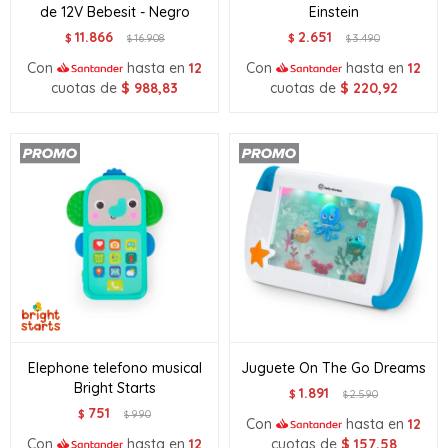
de 12V Bebesit - Negro
Einstein
11.866
2.651
$
16.908
$
3.490
$
$
Con
hasta en
12
Con
hasta en
12
cuotas de
$
988,83
cuotas de
$
220,92
Elephone telefono musical
Juguete On The Go Dreams
Bright Starts
1.891
$
2.590
$
751
$
990
$
Con
hasta en
12
Con
hasta en
12
cuotas de
$
157,58