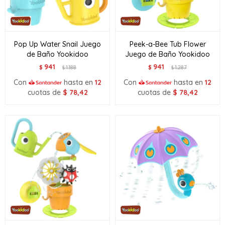
Pop Up Water Snail Juego
Peek-a-Bee Tub Flower
de Baño Yookidoo
Juego de Baño Yookidoo
941
941
$
1.188
$
1.287
$
$
Con
hasta en
12
Con
hasta en
12
cuotas de
$
78,42
cuotas de
$
78,42