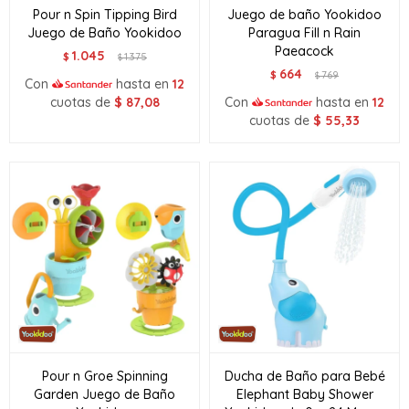
Pour n Spin Tipping Bird
Juego de baño Yookidoo
Juego de Baño Yookidoo
Paragua Fill n Rain
Paeacock
1.045
$
1.375
$
664
$
769
$
Con
hasta en
12
cuotas de
$
87,08
Con
hasta en
12
cuotas de
$
55,33
Pour n Groe Spinning
Ducha de Baño para Bebé
Garden Juego de Baño
Elephant Baby Shower