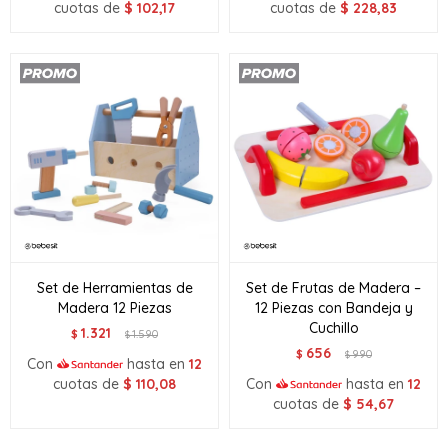
cuotas de
$
102,17
cuotas de
$
228,83
Set de Herramientas de
Set de Frutas de Madera –
Madera 12 Piezas
12 Piezas con Bandeja y
Cuchillo
1.321
$
1.590
$
656
$
990
$
Con
hasta en
12
cuotas de
$
110,08
Con
hasta en
12
cuotas de
$
54,67