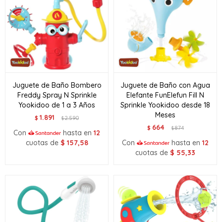
Juguete de Baño Bombero
Juguete de Baño con Agua
Freddy Spray N Sprinkle
Elefante FunElefun Fill N
Yookidoo de 1 a 3 Años
Sprinkle Yookidoo desde 18
Meses
1.891
$
2.590
$
664
$
874
$
Con
hasta en
12
cuotas de
$
157,58
Con
hasta en
12
cuotas de
$
55,33