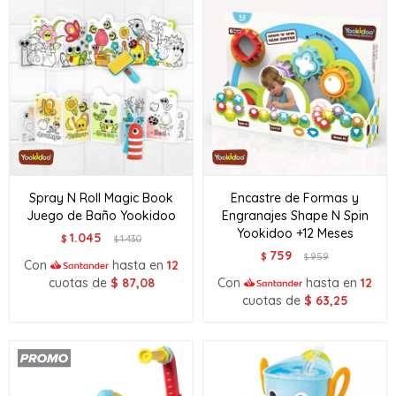
Spray N Roll Magic Book
Encastre de Formas y
Juego de Baño Yookidoo
Engranajes Shape N Spin
Yookidoo +12 Meses
1.045
$
1.430
$
759
$
959
$
Con
hasta en
12
cuotas de
$
87,08
Con
hasta en
12
cuotas de
$
63,25