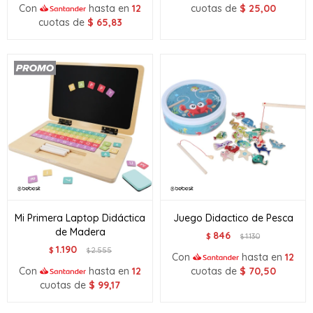
Con
hasta en
12
cuotas de
$
25,00
cuotas de
$
65,83
Mi Primera Laptop Didáctica
Juego Didactico de Pesca
de Madera
846
$
1.130
$
1.190
$
2.555
$
Con
hasta en
12
Con
hasta en
12
cuotas de
$
70,50
cuotas de
$
99,17