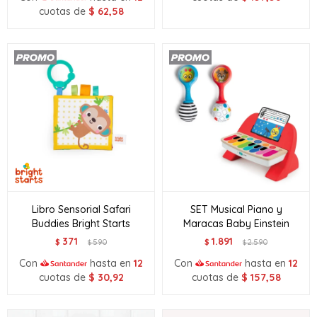
cuotas de
$
62,58
Libro Sensorial Safari
SET Musical Piano y
Buddies Bright Starts
Maracas Baby Einstein
371
1.891
$
590
$
2.590
$
$
Con
hasta en
12
Con
hasta en
12
cuotas de
$
30,92
cuotas de
$
157,58