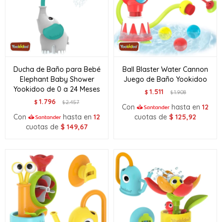
Ducha de Baño para Bebé
Ball Blaster Water Cannon
Elephant Baby Shower
Juego de Baño Yookidoo
Yookidoo de 0 a 24 Meses
1.511
$
1.908
$
1.796
$
2.457
$
Con
hasta en
12
Con
hasta en
12
cuotas de
$
125,92
cuotas de
$
149,67