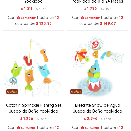
Yookidoo
Yookidoo de 0 a 24 Meses
1.511
1.796
$
2.067
$
2.457
$
$
Con
hasta en
12
Con
hasta en
12
cuotas de
$
125,92
cuotas de
$
149,67
Catch n Sprinckle Fishing Set
Elefante Show de Agua
Juego de Baño Yookidoo
Juego de Baño Yookidoo
1.226
2.746
$
1.548
$
3.468
$
$
Con
hasta en
12
Con
hasta en
12