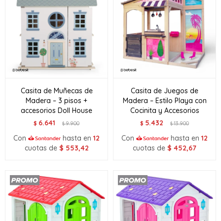
Casita de Muñecas de
Casita de Juegos de
Madera – 3 pisos +
Madera – Estilo Playa con
accesorios Doll House
Cocinita y Accesorios
6.641
5.432
$
9.900
$
13.900
$
$
Con
hasta en
12
Con
hasta en
12
cuotas de
$
553,42
cuotas de
$
452,67