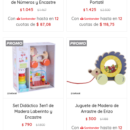
de Números y Encastre
Portatil
1.045
1.425
$
1.467
$
2.500
$
$
Con
hasta en
12
Con
hasta en
12
cuotas de
$
87,08
cuotas de
$
118,75
Set Didáctico 3en1 de
Juguete de Madera de
Madera Laberinto y
Arrastre de Erizo
Encastre
300
$
1.188
$
790
$
1.800
$
Con
hasta en
12