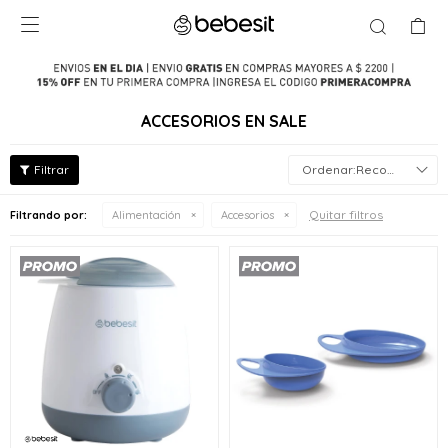

ACCESORIOS EN SALE
Recomendados
Quitar filtros
Filtrando por:
Alimentación
Accesorios