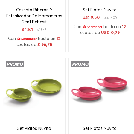
Calienta Biberón Y
Set Platos Nuvita
Esterilizador De Mamaderas
9,50
USD
14,00
USD
2en1 Bebesit
Con
hasta en
12
1.161
$
1.845
$
cuotas de
USD
0,79
Con
hasta en
12
cuotas de
$
96,75
Set Platos Nuvita
Set Platos Nuvita