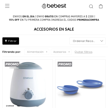

ACCESORIOS EN SALE
Recomendados
Quitar filtros
Filtrando por:
Alimentación
Accesorios