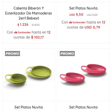
Calienta Biberón Y
Set Platos Nuvita
Esterilizador De Mamaderas
9,50
USD
14,00
USD
2en1 Bebesit
Con
hasta en
12
1.226
$
1.845
$
cuotas de
USD
0,79
Con
hasta en
12
cuotas de
$
102,17
Set Platos Nuvita
Set Platos Nuvita