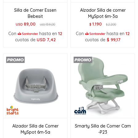
Silla de Comer Essen
Alzador Silla de comer
Bebesit
MySpot 6m-3a
89,00
1.190
USD
139,00
$
2.200
USD
$
Con
hasta en
12
Con
hasta en
12
cuotas de
USD
7,42
cuotas de
$
99,17
Alzador Silla de Comer
Smarty Silla de Comer Cam
MySpot 6m-5a
-P23