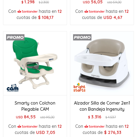
1.298
56,05
$
2.300
USD
59,00
$
USD
Con
hasta en
12
Con
hasta en
12
cuotas de
$
108,17
cuotas de
USD
4,67
Smarty con Colchon
Alzador Silla de Comer 2en1
Plegable CAM
con Bandeja Ingenuity
84,55
3.316
USD
95,00
$
4.537
USD
$
Con
hasta en
12
Con
hasta en
12
cuotas de
USD
7,05
cuotas de
$
276,33