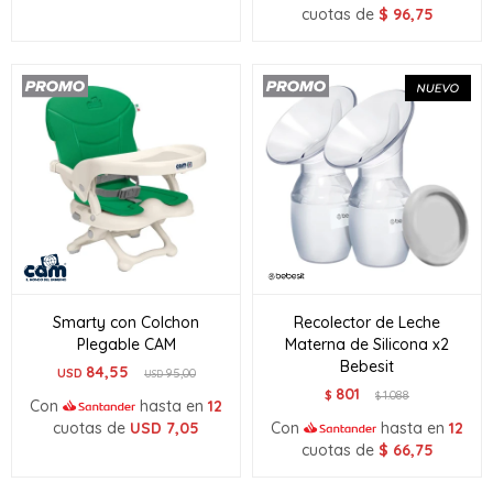
cuotas de
$
96,75
Smarty con Colchon
Recolector de Leche
Plegable CAM
Materna de Silicona x2
Bebesit
84,55
USD
95,00
USD
801
$
1.088
$
Con
hasta en
12
cuotas de
USD
7,05
Con
hasta en
12
cuotas de
$
66,75