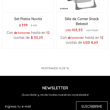
Set Platos Nuvita
Silla de Comer Snack
Bebesit
399
$
420
$
103,55
USD
176,00
USD
Con
hasta en
12
cuotas de
$
33,25
Con
hasta en
12
cuotas de
USD
8,63
MOSTRANDO
16
DE
16
NEWSLETTER
¡Suscribite y recibí todas nuestras novedades!
SUSCRIBIRME