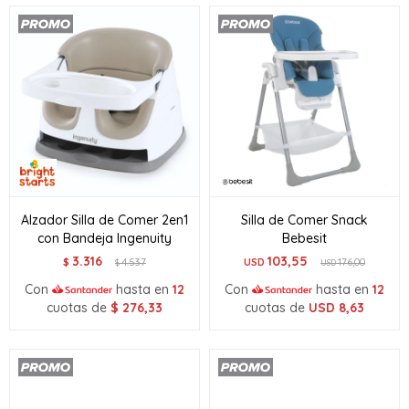
Alzador Silla de Comer 2en1
Silla de Comer Snack
con Bandeja Ingenuity
Bebesit
3.316
103,55
$
4.537
USD
176,00
$
USD
Con
hasta en
12
Con
hasta en
12
cuotas de
$
276,33
cuotas de
USD
8,63