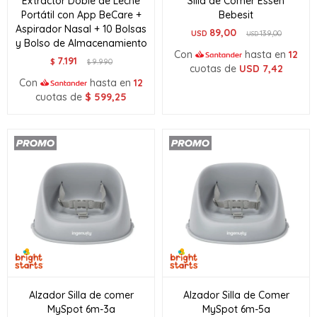
Extractor Doble de Leche
Silla de Comer Essen
Portátil con App BeCare +
Bebesit
Aspirador Nasal + 10 Bolsas
89,00
USD
139,00
USD
y Bolso de Almacenamiento
Con
hasta en
12
7.191
$
9.990
$
cuotas de
USD
7,42
Con
hasta en
12
cuotas de
$
599,25
Alzador Silla de comer
Alzador Silla de Comer
MySpot 6m-3a
MySpot 6m-5a