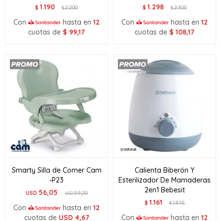
1.190
1.298
$
2.200
$
2.300
$
$
Con
hasta en
12
Con
hasta en
12
cuotas de
$
99,17
cuotas de
$
108,17
Smarty Silla de Comer Cam
Calienta Biberón Y
-P23
Esterilizador De Mamaderas
2en1 Bebesit
56,05
USD
59,00
USD
1.161
$
1.845
$
Con
hasta en
12
cuotas de
USD
4,67
Con
hasta en
12