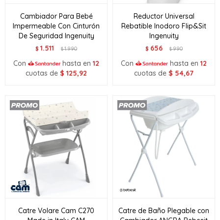
Cambiador Para Bebé
Reductor Universal
Impermeable Con Cinturón
Rebatible Inodoro Flip&Sit
De Seguridad Ingenuity
Ingenuity
1.511
656
$
1.990
$
990
$
$
Con
hasta en
12
Con
hasta en
12
cuotas de
$
125,92
cuotas de
$
54,67
Catre Volare Cam C270
Catre de Baño Plegable con