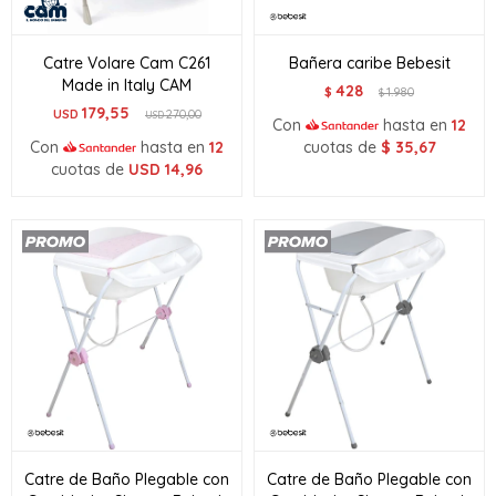
Catre Volare Cam C261
Bañera caribe Bebesit
Made in Italy CAM
428
$
1.980
$
179,55
USD
270,00
USD
Con
hasta en
12
Con
hasta en
12
cuotas de
$
35,67
cuotas de
USD
14,96
Catre de Baño Plegable con
Catre de Baño Plegable con