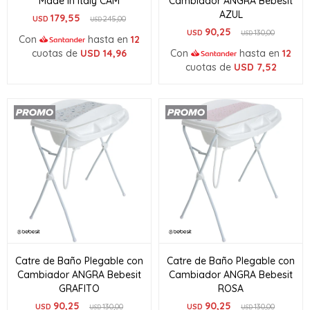
Made in Italy CAM
Cambiador ANGRA Bebesit
AZUL
179,55
USD
245,00
USD
90,25
USD
130,00
USD
Con
hasta en
12
cuotas de
USD
14,96
Con
hasta en
12
cuotas de
USD
7,52
Catre de Baño Plegable con
Catre de Baño Plegable con
Cambiador ANGRA Bebesit
Cambiador ANGRA Bebesit
GRAFITO
ROSA
90,25
90,25
USD
130,00
USD
130,00
USD
USD