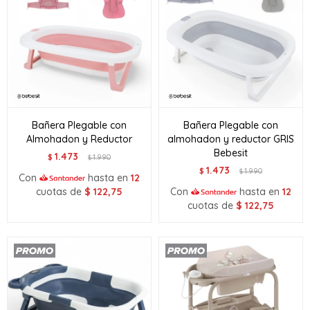
Bañera Plegable con
Bañera Plegable con
Almohadon y Reductor
almohadon y reductor GRIS
Bebesit
1.473
$
1.990
$
1.473
$
1.990
$
Con
hasta en
12
cuotas de
$
122,75
Con
hasta en
12
cuotas de
$
122,75