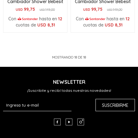
Cambiador Shower Bebesit
Cambiador Shower Bebesit
99,75
99,75
USD
149,00
USD
149,00
USD
USD
Con
hasta en
12
Con
hasta en
12
cuotas de
USD
8,31
cuotas de
USD
8,31
MOSTRANDO
18
DE
18
NEWSLETTER
¡Suscribite y recibí todas nuestras novedades!
SUSCRIBIRME


