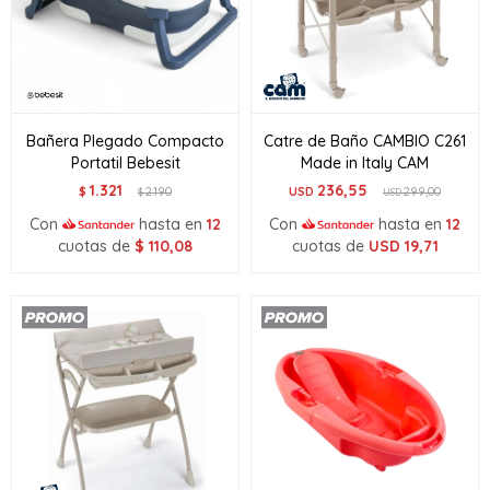
Bañera Plegado Compacto
Catre de Baño CAMBIO C261
Portatil Bebesit
Made in Italy CAM
1.321
236,55
$
2.190
USD
299,00
$
USD
Con
hasta en
12
Con
hasta en
12
cuotas de
$
110,08
cuotas de
USD
19,71