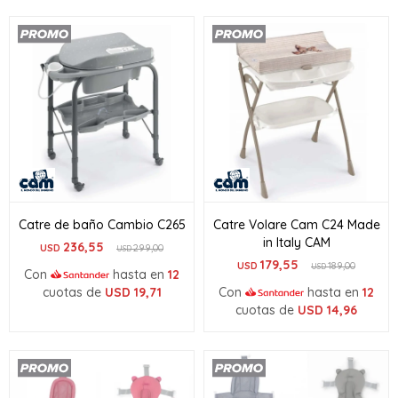
Catre de baño Cambio C265
Catre Volare Cam C24 Made
in Italy CAM
236,55
USD
299,00
USD
179,55
USD
189,00
USD
Con
hasta en
12
cuotas de
USD
19,71
Con
hasta en
12
cuotas de
USD
14,96