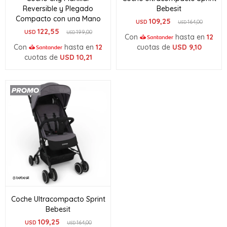
Reversible y Plegado
Bebesit
Compacto con una Mano
109,25
USD
164,00
USD
122,55
USD
199,00
USD
Con
hasta en
12
Con
hasta en
12
cuotas de
USD
9,10
cuotas de
USD
10,21
Coche Ultracompacto Sprint
Bebesit
109,25
USD
164,00
USD