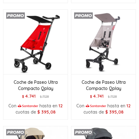
Coche de Paseo Ultra
Coche de Paseo Ultra
Compacto Qplay
Compacto Qplay
4.741
4.741
$
7.128
$
7.128
$
$
Con
hasta en
12
Con
hasta en
12
cuotas de
$
395,08
cuotas de
$
395,08