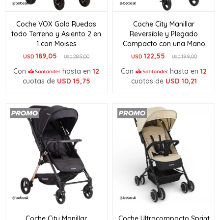
Coche VOX Gold Ruedas
Coche City Manillar
todo Terreno y Asiento 2 en
Reversible y Plegado
1 con Moises
Compacto con una Mano
189,05
122,55
USD
285,00
USD
199,00
USD
USD
Con
hasta en
12
Con
hasta en
12
cuotas de
USD
15,75
cuotas de
USD
10,21
Coche City Manillar
Coche Ultracompacto Sprint