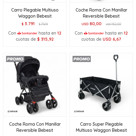
Carro Plegable Multiuso
Coche Roma Con Manillar
Waggon Bebesit
Reversible Bebesit
3.791
80,00
$
7.129
USD
152,50
$
USD
Con
hasta en
12
Con
hasta en
12
cuotas de
$
315,92
cuotas de
USD
6,67
Coche Roma Con Manillar
Carro Super Plegable
Reversible Bebesit
Multiuso Waggon Bebesit