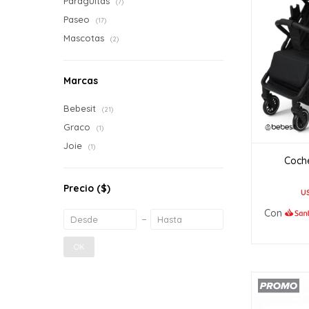
Paragüitas
(7)
Paseo
(17)
Mascotas
(2)
Marcas
Bebesit
(21)
Graco
(1)
Joie
(1)
Coch
Precio
($)
U
Con
OK