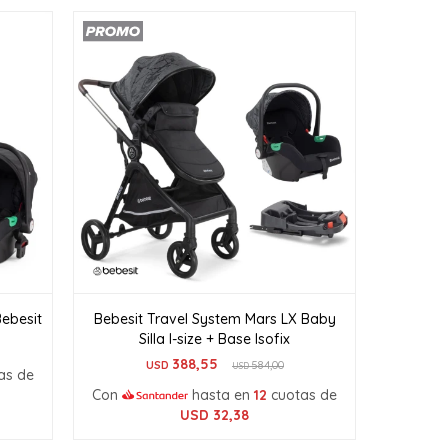
Bebesit
Bebesit Travel System Mars LX Baby
Silla I-size + Base Isofix
388,55
USD
584,00
USD
as de
Con
hasta en
12
cuotas de
USD
32,38