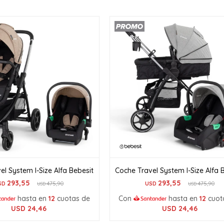
el System I-Size Alfa Bebesit
Coche Travel System I-Size Alfa 
293,55
293,55
SD
475,90
USD
475,90
USD
USD
hasta en
12
cuotas de
Con
hasta en
12
cuot
USD
24,46
USD
24,46