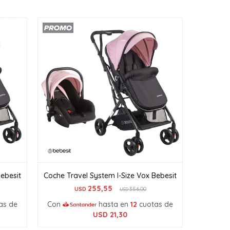
Bebesit
Coche Travel System I-Size Vox Bebesit
255,55
USD
356,00
USD
as de
Con
hasta en
12
cuotas de
USD
21,30