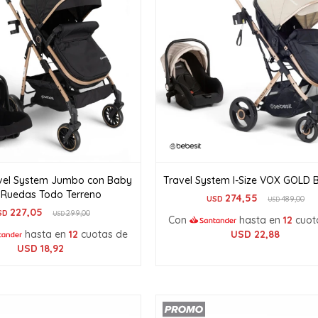
vel System Jumbo con Baby
Travel System I-Size VOX GOLD B
a Ruedas Todo Terreno
274,55
USD
489,00
USD
227,05
SD
299,00
USD
Con
hasta en
12
cuot
hasta en
12
cuotas de
USD
22,88
USD
18,92