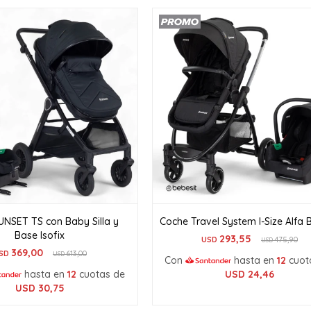
UNSET TS con Baby Silla y
Coche Travel System I-Size Alfa 
Base Isofix
293,55
USD
475,90
USD
369,00
SD
613,00
USD
Con
hasta en
12
cuot
hasta en
12
cuotas de
USD
24,46
USD
30,75