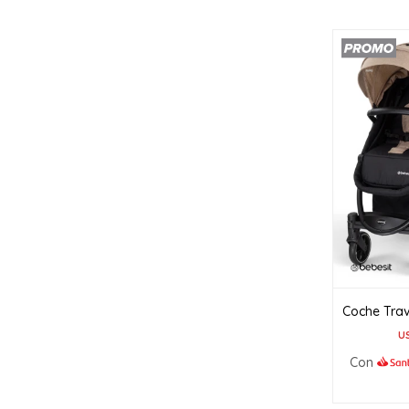
Coche Trav
U
Con