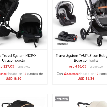
e Travel System MICRO
Travel System TAURUS con Babys
Utracompacto
Base con Isofix
227,05
436,05
SD
399,00
USD
599,00
USD
USD
hasta en
12
cuotas de
Con
hasta en
12
cuot
USD
18,92
USD
36,34