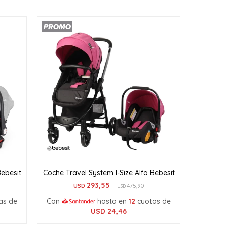
Bebesit
Coche Travel System I-Size Alfa Bebesit
293,55
USD
475,90
USD
as de
Con
hasta en
12
cuotas de
USD
24,46