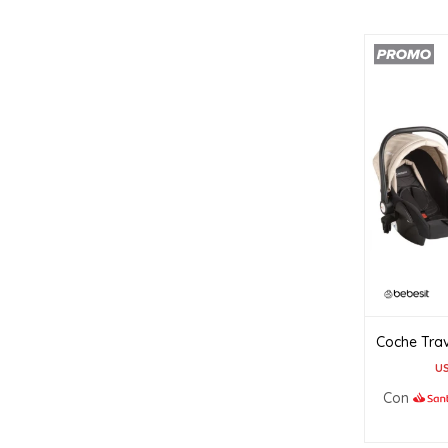
Coche Trav
U
Con