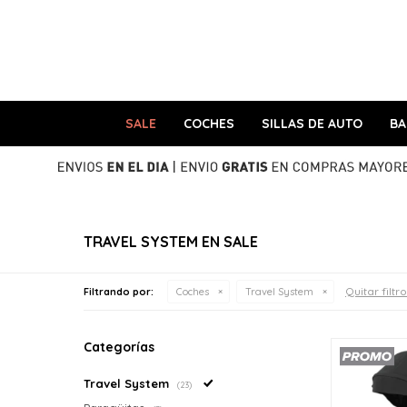
SALE
COCHES
SILLAS DE AUTO
B
TRAVEL SYSTEM EN SALE
Quitar filtr
Filtrando por:
Coches
Travel System
Categorías
Travel System
(23)