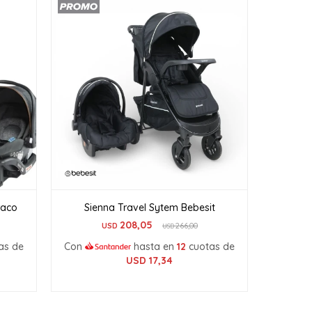
raco
Sienna Travel Sytem Bebesit
208,05
USD
266,00
USD
as de
Con
hasta en
12
cuotas de
USD
17,34