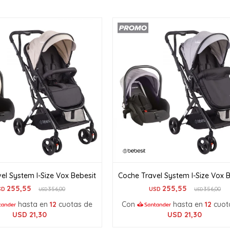
el System I-Size Vox Bebesit
Coche Travel System I-Size Vox 
255,55
255,55
SD
356,00
USD
356,00
USD
USD
hasta en
12
cuotas de
Con
hasta en
12
cuot
USD
21,30
USD
21,30