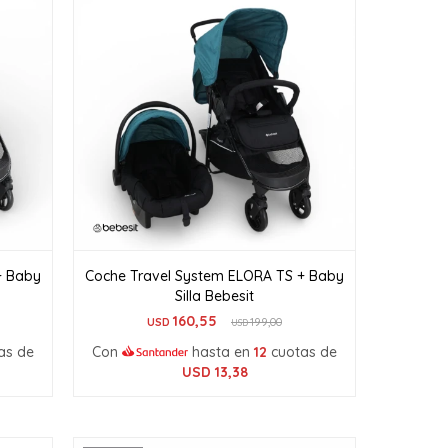
+ Baby
Coche Travel System ELORA TS + Baby
Silla Bebesit
160,55
USD
199,00
USD
as de
Con
hasta en
12
cuotas de
USD
13,38