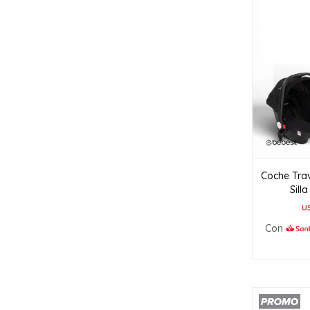
Coche Tra
Sill
U
Con