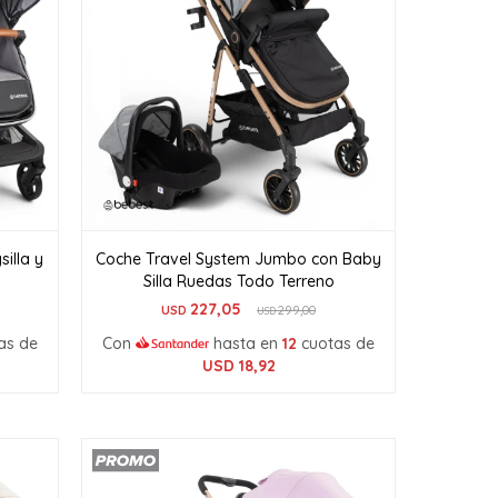
illa y
Coche Travel System Jumbo con Baby
Silla Ruedas Todo Terreno
227,05
USD
299,00
USD
as de
Con
hasta en
12
cuotas de
USD
18,92