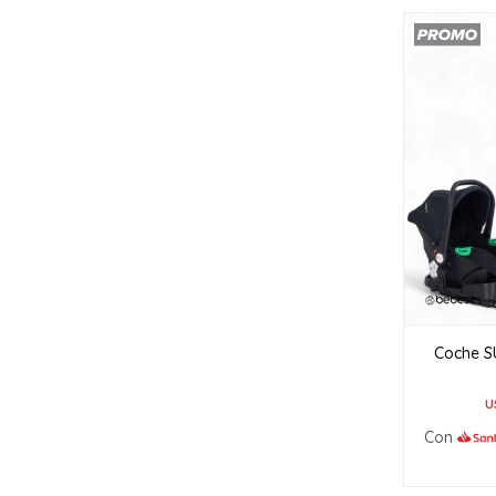
Coche S
U
Con