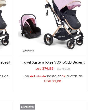
ebesit
Travel System I-Size VOX GOLD Bebesit
274,55
USD
489,00
USD
as de
Con
hasta en
12
cuotas de
USD
22,88