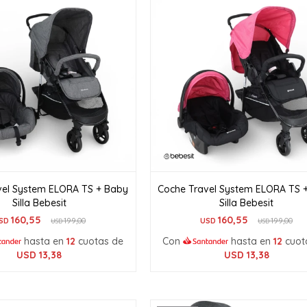
vel System ELORA TS + Baby
Coche Travel System ELORA TS 
Silla Bebesit
Silla Bebesit
160,55
160,55
SD
199,00
USD
199,00
USD
USD
hasta en
12
cuotas de
Con
hasta en
12
cuot
USD
13,38
USD
13,38