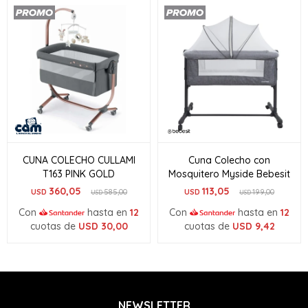
CUNA COLECHO CULLAMI
Cuna Colecho con
T163 PINK GOLD
Mosquitero Myside Bebesit
360,05
113,05
USD
585,00
USD
199,00
USD
USD
Con
hasta en
12
Con
hasta en
12
cuotas de
USD
30,00
cuotas de
USD
9,42
NEWSLETTER