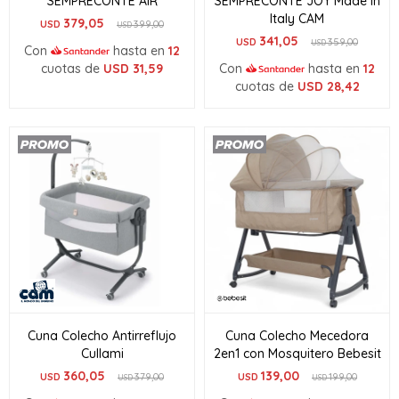
SEMPRECONTE AIR
SEMPRECONTE JOY Made in
Italy CAM
379,05
USD
399,00
USD
341,05
USD
359,00
USD
Con
hasta en
12
cuotas de
USD
31,59
Con
hasta en
12
cuotas de
USD
28,42
Cuna Colecho Antirreflujo
Cuna Colecho Mecedora
Cullami
2en1 con Mosquitero Bebesit
360,05
139,00
USD
379,00
USD
199,00
USD
USD