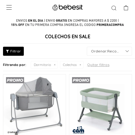

COLECHOS EN SALE
Recomendados
Quitar filtros
Filtrando por:
Dormitorio
Colechos