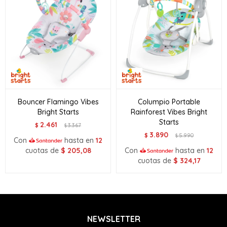
Bouncer Flamingo Vibes
Columpio Portable
Bright Starts
Rainforest Vibes Bright
Starts
2.461
$
3.367
$
3.890
$
5.990
$
Con
hasta en
12
cuotas de
$
205,08
Con
hasta en
12
cuotas de
$
324,17
NEWSLETTER