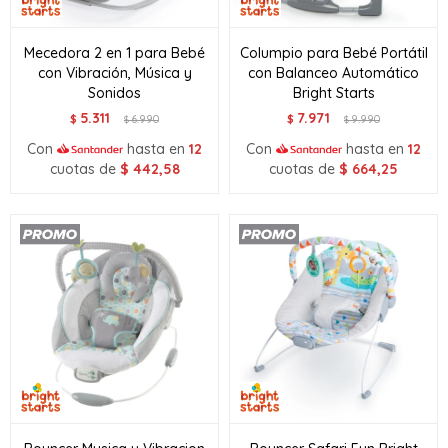
Mecedora 2 en 1 para Bebé
Columpio para Bebé Portátil
con Vibración, Música y
con Balanceo Automático
Sonidos
Bright Starts
5.311
7.971
$
6.990
$
9.990
$
$
Con
hasta en
12
Con
hasta en
12
cuotas de
$
442,58
cuotas de
$
664,25