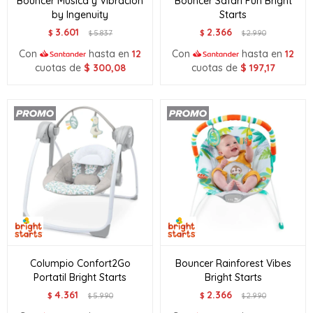
Bouncer Musica y Vibracion
Bouncer Safari Fun Bright
by Ingenuity
Starts
3.601
2.366
$
5.837
$
2.990
$
$
Con
hasta en
12
Con
hasta en
12
cuotas de
$
300,08
cuotas de
$
197,17
Columpio Confort2Go
Bouncer Rainforest Vibes
Portatil Bright Starts
Bright Starts
4.361
2.366
$
5.990
$
2.990
$
$