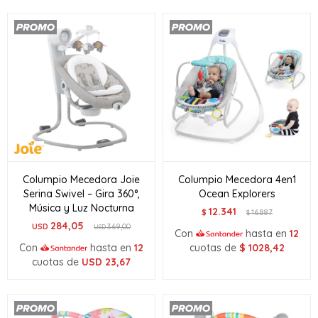
Columpio Mecedora Joie
Columpio Mecedora 4en1
Serina Swivel – Gira 360°,
Ocean Explorers
Música y Luz Nocturna
12.341
$
16.887
$
284,05
USD
369,00
USD
Con
hasta en
12
Con
hasta en
12
cuotas de
$
1028,42
cuotas de
USD
23,67