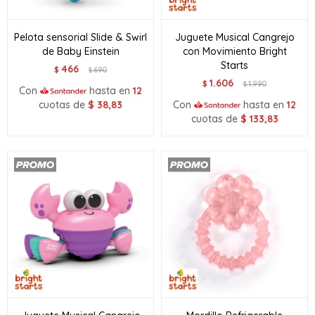
Pelota sensorial Slide & Swirl
Juguete Musical Cangrejo
de Baby Einstein
con Movimiento Bright
Starts
466
$
690
$
1.606
$
1.990
$
Con
hasta en
12
cuotas de
$
38,83
Con
hasta en
12
cuotas de
$
133,83