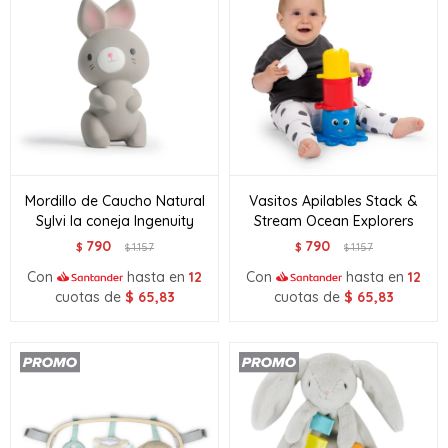
Mordillo de Caucho Natural
Vasitos Apilables Stack &
Sylvi la coneja Ingenuity
Stream Ocean Explorers
790
790
$
1.157
$
1.157
$
$
Con
hasta en
12
Con
hasta en
12
cuotas de
$
65,83
cuotas de
$
65,83