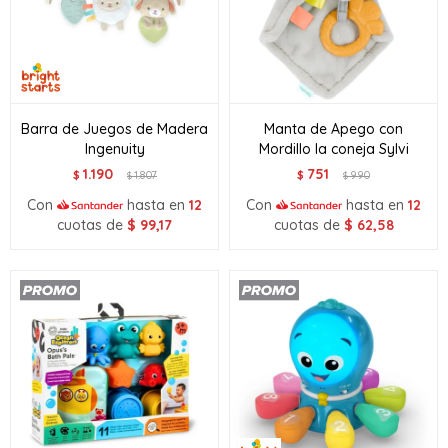
Barra de Juegos de Madera
Manta de Apego con
Ingenuity
Mordillo la coneja Sylvi
1.190
751
$
1.807
$
990
$
$
Con
hasta en
12
Con
hasta en
12
cuotas de
$
99,17
cuotas de
$
62,58