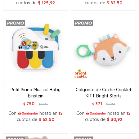
cuotas de
$
125,92
cuotas de
$
82,50
Petit Piano Musical Baby
Colgante de Coche Crinklet
Einstein
KITT Bright Starts
750
371
$
1.105
$
590
$
$
Con
hasta en
12
Con
hasta en
12
cuotas de
$
62,50
cuotas de
$
30,92