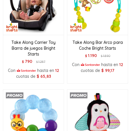
Take Along Carrier Toy
Take Along Bar Arco para
Barra de juegos Bright
Coche Bright Starts
Starts
1.190
$
1.890
$
790
$
1.287
$
Con
hasta en
12
Con
hasta en
12
cuotas de
$
99,17
cuotas de
$
65,83