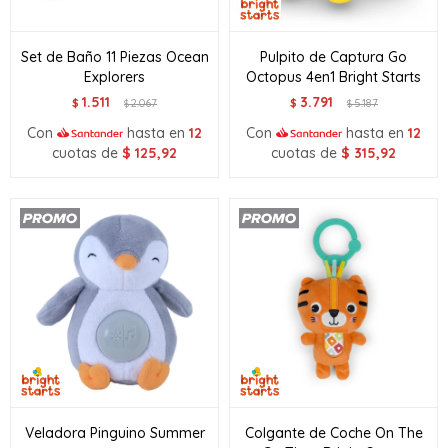
Set de Baño 11 Piezas Ocean
Pulpito de Captura Go
Explorers
Octopus 4en1 Bright Starts
1.511
3.791
$
2.067
$
5.187
$
$
Con
hasta en
12
Con
hasta en
12
cuotas de
$
125,92
cuotas de
$
315,92
Veladora Pinguino Summer
Colgante de Coche On The