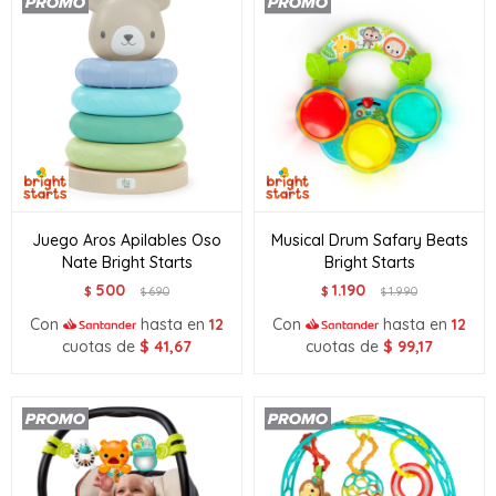
Juego Aros Apilables Oso
Musical Drum Safary Beats
Nate Bright Starts
Bright Starts
500
1.190
$
690
$
1.990
$
$
Con
hasta en
12
Con
hasta en
12
cuotas de
$
41,67
cuotas de
$
99,17