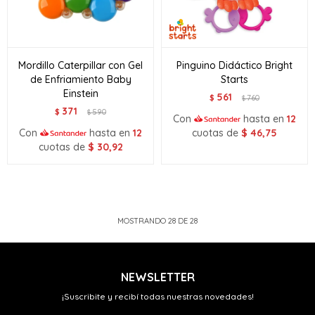
Mordillo Caterpillar con Gel
Pinguino Didáctico Bright
de Enfriamiento Baby
Starts
Einstein
561
$
760
$
371
$
590
$
Con
hasta en
12
Con
hasta en
12
cuotas de
$
46,75
cuotas de
$
30,92
MOSTRANDO
28
DE
28
NEWSLETTER
¡Suscribite y recibí todas nuestras novedades!