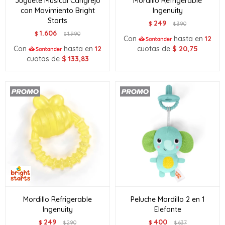
Juguete Musical Cangrejo
Mordillo Refrigerable
con Movimiento Bright
Ingenuity
Starts
249
$
390
$
1.606
$
1.990
$
Con
hasta en
12
Con
hasta en
12
cuotas de
$
20,75
cuotas de
$
133,83
Mordillo Refrigerable
Peluche Mordillo 2 en 1
Ingenuity
Elefante
249
400
$
290
$
637
$
$