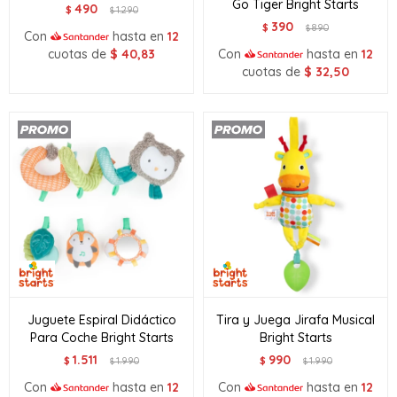
Go Tiger Bright Starts
490
$
1.290
$
390
$
890
$
Con
hasta en
12
cuotas de
$
40,83
Con
hasta en
12
cuotas de
$
32,50
Juguete Espiral Didáctico
Tira y Juega Jirafa Musical
Para Coche Bright Starts
Bright Starts
1.511
990
$
1.990
$
1.990
$
$
Con
hasta en
12
Con
hasta en
12