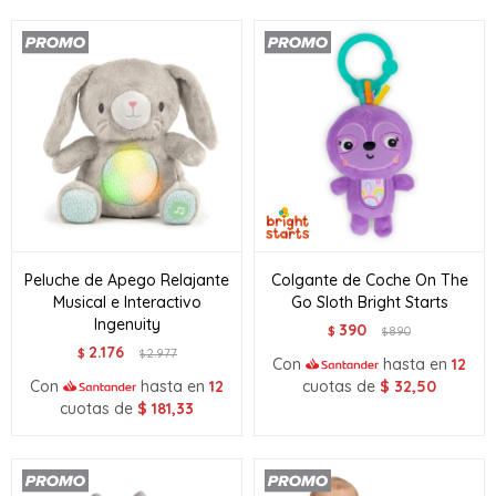
Peluche de Apego Relajante
Colgante de Coche On The
Musical e Interactivo
Go Sloth Bright Starts
Ingenuity
390
$
890
$
2.176
$
2.977
$
Con
hasta en
12
Con
hasta en
12
cuotas de
$
32,50
cuotas de
$
181,33