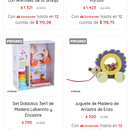
con Animales de la Granja
Portatil
1.321
1.425
$
1.853
$
2.500
$
$
Con
hasta en
12
Con
hasta en
12
cuotas de
$
110,08
cuotas de
$
118,75
Set Didáctico 3en1 de
Juguete de Madera de
Madera Laberinto y
Arrastre de Erizo
Encastre
300
$
1.188
$
790
$
1.800
$
Con
hasta en
12