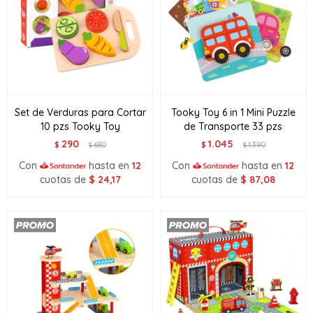
Set de Verduras para Cortar
Tooky Toy 6 in 1 Mini Puzzle
10 pzs Tooky Toy
de Transporte 33 pzs
290
1.045
$
680
$
1.390
$
$
Con
hasta en
12
Con
hasta en
12
cuotas de
$
24,17
cuotas de
$
87,08