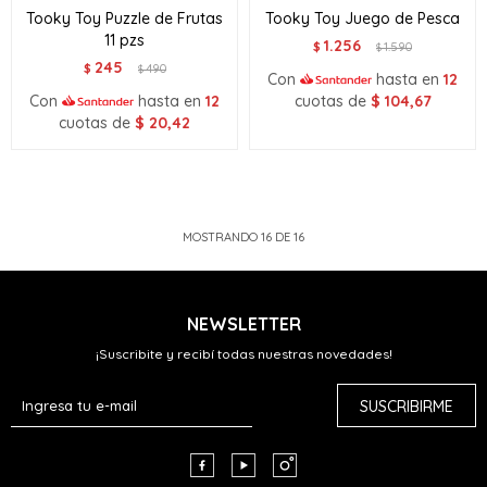
Tooky Toy Puzzle de Frutas
Tooky Toy Juego de Pesca
11 pzs
1.256
$
1.590
$
245
$
490
$
Con
hasta en
12
Con
hasta en
12
cuotas de
$
104,67
cuotas de
$
20,42
MOSTRANDO
16
DE
16
NEWSLETTER
¡Suscribite y recibí todas nuestras novedades!
SUSCRIBIRME


