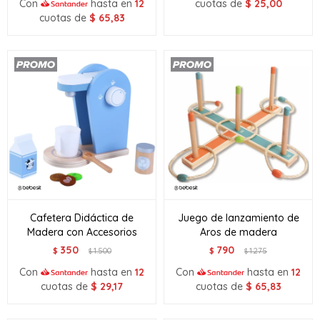
Con
hasta en
12
cuotas de
$
25,00
cuotas de
$
65,83
Cafetera Didáctica de
Juego de lanzamiento de
Madera con Accesorios
Aros de madera
350
790
$
1.500
$
1.275
$
$
Con
hasta en
12
Con
hasta en
12
cuotas de
$
29,17
cuotas de
$
65,83