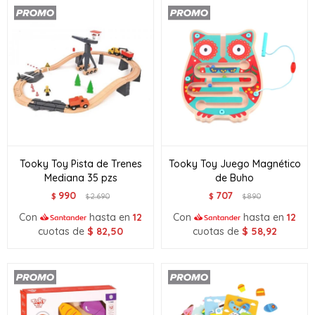
Tooky Toy Pista de Trenes
Tooky Toy Juego Magnético
Mediana 35 pzs
de Buho
990
707
$
2.690
$
890
$
$
Con
hasta en
12
Con
hasta en
12
cuotas de
$
82,50
cuotas de
$
58,92