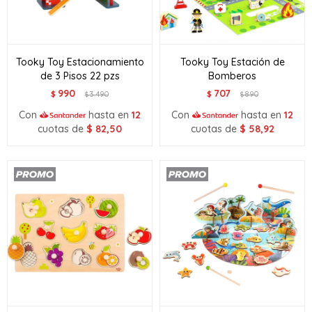
Tooky Toy Estacionamiento
Tooky Toy Estación de
de 3 Pisos 22 pzs
Bomberos
990
707
$
3.490
$
890
$
$
Con
hasta en
12
Con
hasta en
12
cuotas de
$
82,50
cuotas de
$
58,92