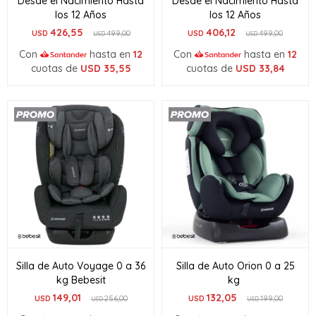
Desde el Nacimiento Hasta
Desde el Nacimiento Hasta
los 12 Años
los 12 Años
426,55
406,12
USD
499,00
USD
499,00
USD
USD
Con
hasta en
12
Con
hasta en
12
cuotas de
USD
35,55
cuotas de
USD
33,84
Silla de Auto Voyage 0 a 36
Silla de Auto Orion 0 a 25
kg Bebesit
kg
149,01
132,05
USD
256,00
USD
199,00
USD
USD