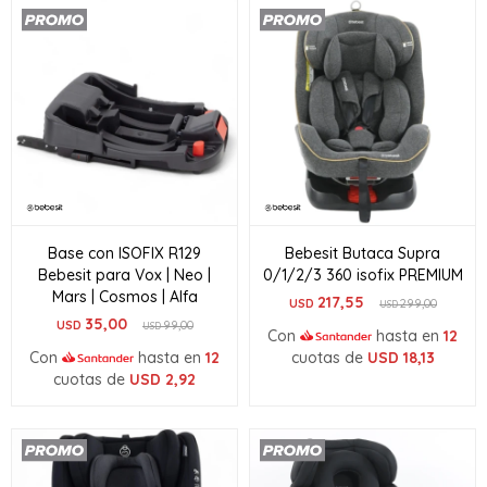
Base con ISOFIX R129
Bebesit Butaca Supra
Bebesit para Vox | Neo |
0/1/2/3 360 isofix PREMIUM
Mars | Cosmos | Alfa
217,55
USD
299,00
USD
35,00
USD
99,00
USD
Con
hasta en
12
Con
hasta en
12
cuotas de
USD
18,13
cuotas de
USD
2,92