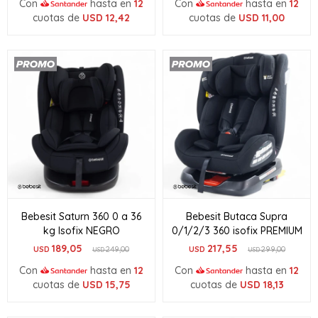
Con
hasta en
12
Con
hasta en
12
cuotas de
USD
12,42
cuotas de
USD
11,00
Bebesit Saturn 360 0 a 36
Bebesit Butaca Supra
kg Isofix NEGRO
0/1/2/3 360 isofix PREMIUM
189,05
217,55
USD
249,00
USD
299,00
USD
USD
Con
hasta en
12
Con
hasta en
12
cuotas de
USD
15,75
cuotas de
USD
18,13