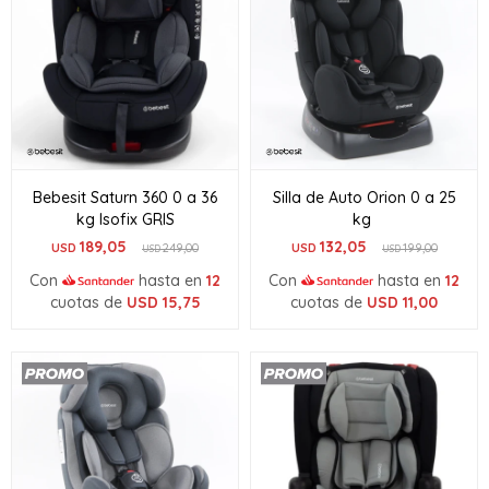
Bebesit Saturn 360 0 a 36
Silla de Auto Orion 0 a 25
kg Isofix GRIS
kg
189,05
132,05
USD
249,00
USD
199,00
USD
USD
Con
hasta en
12
Con
hasta en
12
cuotas de
USD
15,75
cuotas de
USD
11,00