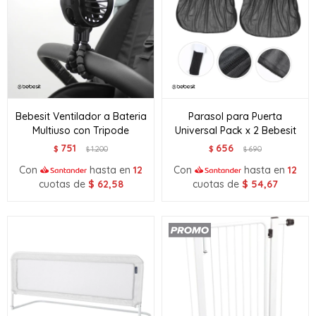
Bebesit Ventilador a Bateria
Parasol para Puerta
Multiuso con Tripode
Universal Pack x 2 Bebesit
751
656
$
1.200
$
690
$
$
Con
hasta en
12
Con
hasta en
12
cuotas de
$
62,58
cuotas de
$
54,67