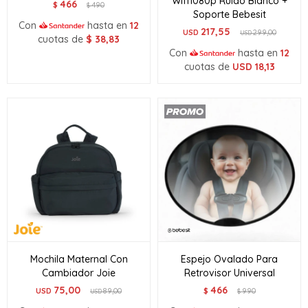
Wifi1080p Ruido Blanco +
466
$
490
$
Soporte Bebesit
Con
hasta en
12
217,55
USD
299,00
USD
cuotas de
$
38,83
Con
hasta en
12
cuotas de
USD
18,13
Mochila Maternal Con
Espejo Ovalado Para
Cambiador Joie
Retrovisor Universal
75,00
466
USD
89,00
$
990
USD
$