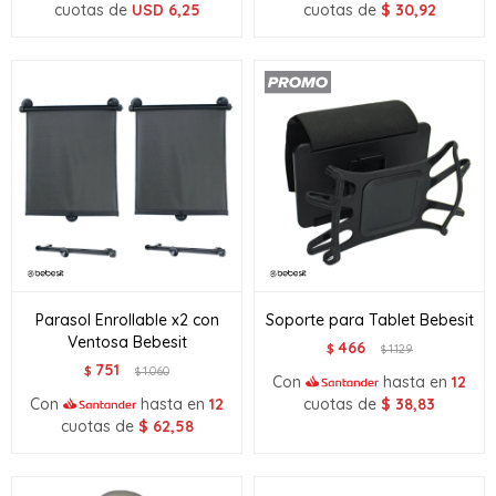
cuotas de
USD
6,25
cuotas de
$
30,92
Parasol Enrollable x2 con
Soporte para Tablet Bebesit
Ventosa Bebesit
466
$
1.129
$
751
$
1.060
$
Con
hasta en
12
Con
hasta en
12
cuotas de
$
38,83
cuotas de
$
62,58