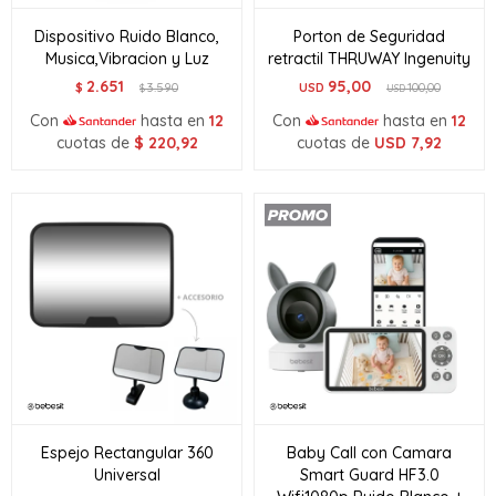
Dispositivo Ruido Blanco,
Porton de Seguridad
Musica,Vibracion y Luz
retractil THRUWAY Ingenuity
2.651
95,00
$
3.590
USD
100,00
$
USD
Con
hasta en
12
Con
hasta en
12
cuotas de
$
220,92
cuotas de
USD
7,92
Espejo Rectangular 360
Baby Call con Camara
Universal
Smart Guard HF3.0