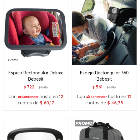
Espejo Rectangular Deluxe
Espejo Rectangular 360
Bebesit
Bebesit
722
561
$
1.013
$
1.013
$
$
Con
hasta en
12
Con
hasta en
12
cuotas de
$
60,17
cuotas de
$
46,75