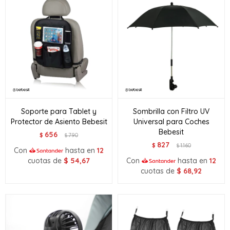
Soporte para Tablet y
Sombrilla con Filtro UV
Protector de Asiento Bebesit
Universal para Coches
Bebesit
656
$
790
$
827
$
1.160
$
Con
hasta en
12
cuotas de
$
54,67
Con
hasta en
12
cuotas de
$
68,92