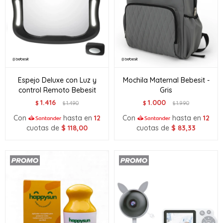
Espejo Deluxe con Luz y
Mochila Maternal Bebesit -
control Remoto Bebesit
Gris
1.416
1.000
$
1.490
$
1.990
$
$
Con
hasta en
12
Con
hasta en
12
cuotas de
$
118,00
cuotas de
$
83,33