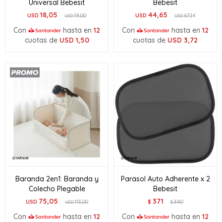
Universal Bebesit
Bebesit
18,05
44,65
USD
19,00
USD
67,14
USD
USD
Con
hasta en
12
Con
hasta en
12
cuotas de
USD
1,50
cuotas de
USD
3,72
Baranda 2en1: Baranda y
Parasol Auto Adherente x 2
Colecho Plegable
Bebesit
75,05
371
USD
113,00
$
390
USD
$
Con
hasta en
12
Con
hasta en
12