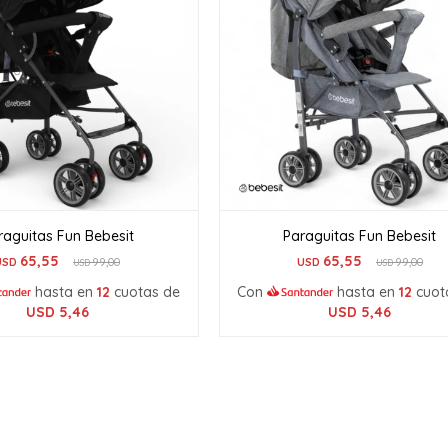
raguitas Fun Bebesit
Paraguitas Fun Bebesit
65,55
65,55
USD
99,00
USD
99,00
USD
USD
hasta en
12
cuotas de
Con
hasta en
12
cuot
USD
5,46
USD
5,46