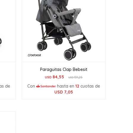
Paraguitas Clap Bebesit
84,55
USD
131,25
USD
as de
Con
hasta en
12
cuotas de
USD
7,05