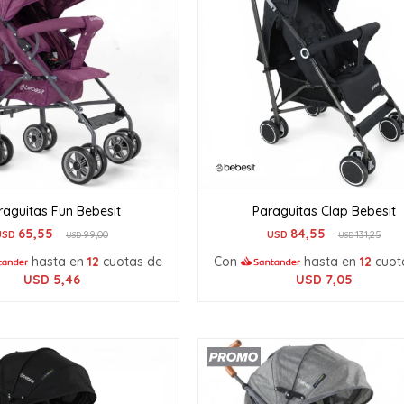
raguitas Fun Bebesit
Paraguitas Clap Bebesit
65,55
84,55
USD
99,00
USD
131,25
USD
USD
hasta en
12
cuotas de
Con
hasta en
12
cuot
USD
5,46
USD
7,05