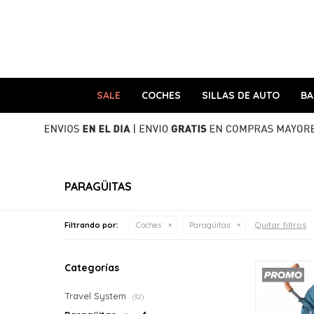
SALE
COCHES
SILLAS DE AUTO
B
PARAGÜITAS
Quitar filtros
Filtrando por:
Coches
Paragüitas
Categorías
Travel System
(32)