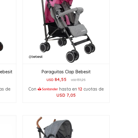
ebesit
Paraguitas Clap Bebesit
84,55
USD
131,25
USD
as de
Con
hasta en
12
cuotas de
USD
7,05