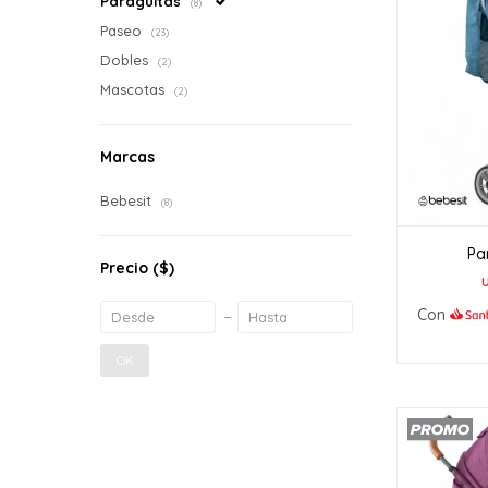
Paragüitas
(8)
Paseo
(23)
Dobles
(2)
Mascotas
(2)
Marcas
Bebesit
(8)
Pa
Precio
($)
Con
OK