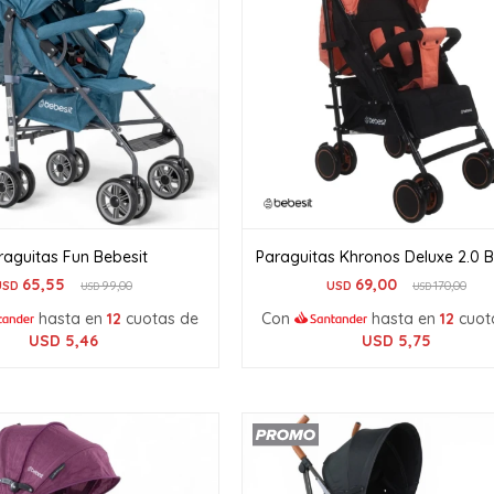
raguitas Fun Bebesit
Paraguitas Khronos Deluxe 2.0 B
65,55
69,00
USD
99,00
USD
170,00
USD
USD
hasta en
12
cuotas de
Con
hasta en
12
cuot
USD
5,46
USD
5,75