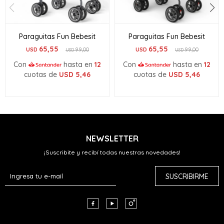
Paraguitas Fun Bebesit
Paraguitas Fun Bebesit
65,55
65,55
USD
99,00
USD
99,00
USD
USD
Con
hasta en
12
Con
hasta en
12
cuotas de
USD
5,46
cuotas de
USD
5,46
NEWSLETTER
¡Suscribite y recibí todas nuestras novedades!
SUSCRIBIRME


