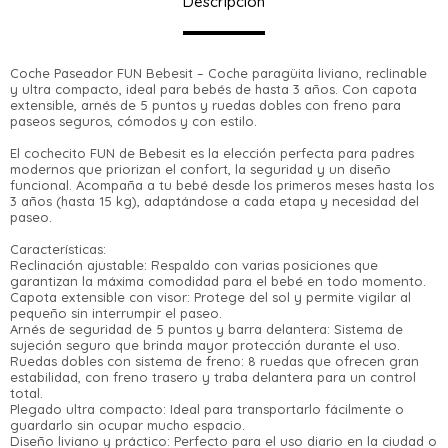
Descripción
Coche Paseador FUN Bebesit – Coche paragüita liviano, reclinable
y ultra compacto, ideal para bebés de hasta 3 años. Con capota
extensible, arnés de 5 puntos y ruedas dobles con freno para
paseos seguros, cómodos y con estilo.
El cochecito FUN de Bebesit es la elección perfecta para padres
modernos que priorizan el confort, la seguridad y un diseño
funcional. Acompaña a tu bebé desde los primeros meses hasta los
3 años (hasta 15 kg), adaptándose a cada etapa y necesidad del
paseo.
Características:
Reclinación ajustable: Respaldo con varias posiciones que
garantizan la máxima comodidad para el bebé en todo momento.
¡Sumate a la forma más ágil de comprar!
Capota extensible con visor: Protege del sol y permite vigilar al
pequeño sin interrumpir el paseo.
Comprá en 3 cuotas sin recargo o hasta en
Arnés de seguridad de 5 puntos y barra delantera: Sistema de
12 cuotas * ¡Solo con tu cédula!
sujeción seguro que brinda mayor protección durante el uso.
* sujeto aprobación crediticia.
Ruedas dobles con sistema de freno: 8 ruedas que ofrecen gran
Verifica si estás calificado para comprar
Comprá ahora y Pagá
estabilidad, con freno trasero y traba delantera para un control
con Pago Después:
Estás calificado para comprar usando Pago
total.
Después, hasta en 12
Cédula de identidad
Plegado ultra compacto: Ideal para transportarlo fácilmente o
Después.
Ups!
cuotas y sin tocar tu
guardarlo sin ocupar mucho espacio.
Diseño liviano y práctico: Perfecto para el uso diario en la ciudad o