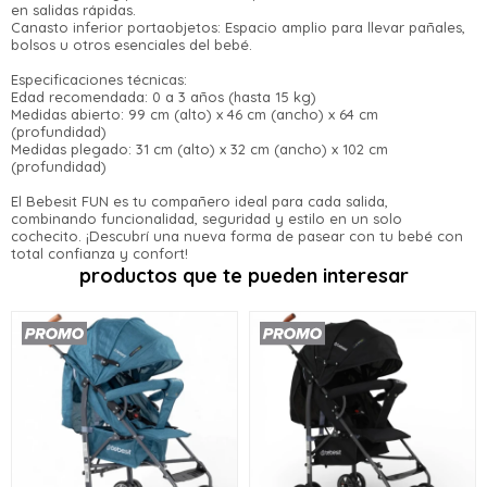
Parece que no tenes oferta, lamentamos el
tarjeta de crédito
¡Algo salió mal!
¡Tenés hasta
para comprar en las cuotas
en salidas rápidas.
Celular
inconveniente, por cualquier duda
que prefieras!
Canasto inferior portaobjetos: Espacio amplio para llevar pañales,
Por favor intenta nuevamente mas tarde.
contactanos en
bolsos u otros esenciales del bebé.
Elegí tus productos preferidos
preguntas@pagodespues.com.uy
Fecha de nacimiento
Elegís Pago Después como metodo
Especificaciones técnicas:
Edad recomendada: 0 a 3 años (hasta 15 kg)
de pago
Medidas abierto: 99 cm (alto) x 46 cm (ancho) x 64 cm
* sujeto a aprobación crediticia. El monto disponible
(profundidad)
Día
Mes
Año
puede variar por comercio
Medidas plegado: 31 cm (alto) x 32 cm (ancho) x 102 cm
(profundidad)
Continuar
El Bebesit FUN es tu compañero ideal para cada salida,
combinando funcionalidad, seguridad y estilo en un solo
cochecito. ¡Descubrí una nueva forma de pasear con tu bebé con
total confianza y confort!
productos que te pueden interesar