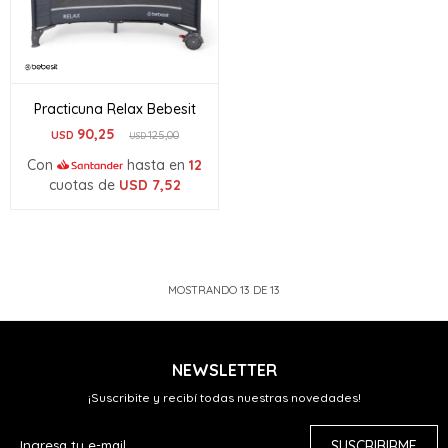
Practicuna Relax Bebesit
90,25
USD
125,00
USD
Con
hasta en
12
cuotas de
USD
7,52
MOSTRANDO
13
DE
13
NEWSLETTER
¡Suscribite y recibí todas nuestras novedades!
SUSCRIBIRME