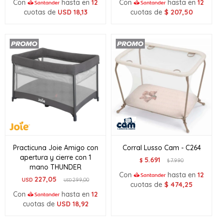
Con
hasta en
12
Con
hasta en
12
cuotas de
USD
18,13
cuotas de
$
207,50
Practicuna Joie Amigo con
Corral Lusso Cam - C264
apertura y cierre con 1
5.691
$
7.990
$
mano THUNDER
Con
hasta en
12
227,05
USD
299,00
USD
cuotas de
$
474,25
Con
hasta en
12
cuotas de
USD
18,92