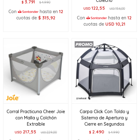
Colecho
3.791
$
4.990
$
122,55
USD
156,00
USD
Con
hasta en
12
cuotas de
$
315,92
Con
hasta en
12
cuotas de
USD
10,21
Corral Practicuna Cheer Joie
Carpa Click Con Toldo y
con Malla y Colchón
Sistema de Apertura y
Extraíble
Cierre en Segundos
217,55
2.490
USD
229,00
$
4.990
USD
$