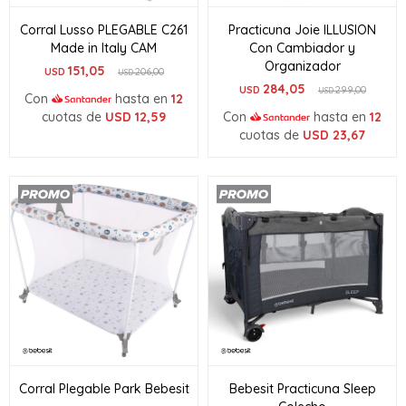
Corral Lusso PLEGABLE C261
Practicuna Joie ILLUSION
Made in Italy CAM
Con Cambiador y
Organizador
151,05
USD
206,00
USD
284,05
USD
299,00
USD
Con
hasta en
12
cuotas de
USD
12,59
Con
hasta en
12
cuotas de
USD
23,67
Corral Plegable Park Bebesit
Bebesit Practicuna Sleep