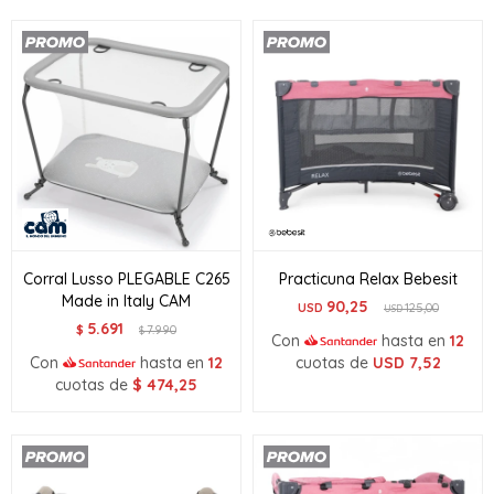
Corral Lusso PLEGABLE C265
Practicuna Relax Bebesit
Made in Italy CAM
90,25
USD
125,00
USD
5.691
$
7.990
$
Con
hasta en
12
Con
hasta en
12
cuotas de
USD
7,52
cuotas de
$
474,25