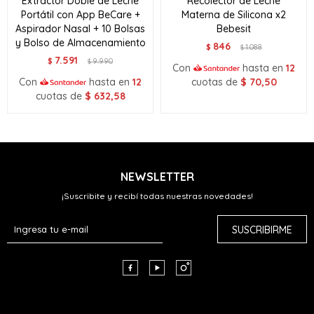
Extractor Doble de Leche
Recolector de Leche
Portátil con App BeCare +
Materna de Silicona x2
Aspirador Nasal + 10 Bolsas
Bebesit
y Bolso de Almacenamiento
846
$
1.088
$
7.591
$
9.990
$
Con
hasta en
12
Con
hasta en
12
cuotas de
$
70,50
cuotas de
$
632,58
NEWSLETTER
¡Suscribite y recibí todas nuestras novedades!
SUSCRIBIRME


