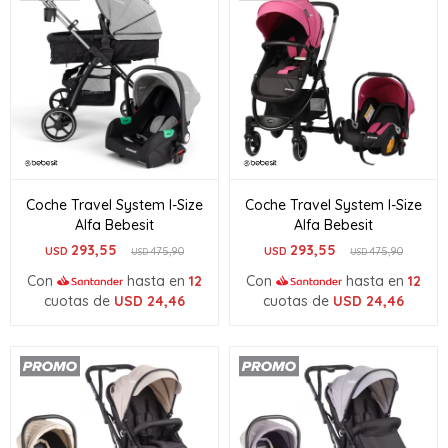
Coche Travel System I-Size
Coche Travel System I-Size
Alfa Bebesit
Alfa Bebesit
293,55
293,55
USD
475,90
USD
475,90
USD
USD
Con
hasta en
12
Con
hasta en
12
cuotas de
USD
24,46
cuotas de
USD
24,46