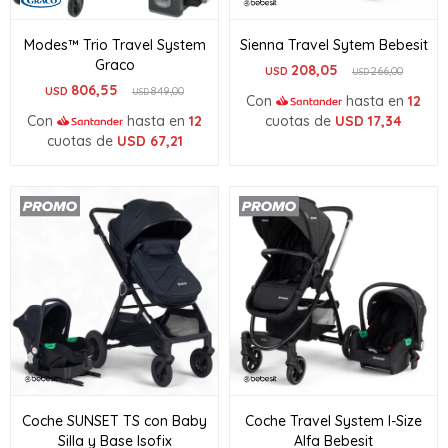
Modes™ Trio Travel System
Sienna Travel Sytem Bebesit
Graco
208,05
USD
266,00
USD
806,55
USD
849,00
USD
Con
hasta en
12
Con
hasta en
12
cuotas de
USD
17,34
cuotas de
USD
67,21
Coche SUNSET TS con Baby
Coche Travel System I-Size
Silla y Base Isofix
Alfa Bebesit