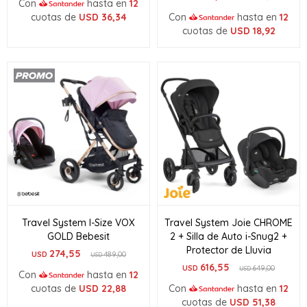
Con
hasta en
12
cuotas de
USD
36,34
Con
hasta en
12
cuotas de
USD
18,92
Travel System I-Size VOX
Travel System Joie CHROME
GOLD Bebesit
2 + Silla de Auto i-Snug2 +
Protector de Lluvia
274,55
USD
489,00
USD
616,55
USD
649,00
USD
Con
hasta en
12
cuotas de
USD
22,88
Con
hasta en
12
cuotas de
USD
51,38