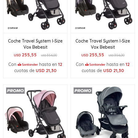
Coche Travel System I-Size
Coche Travel System I-Size
Vox Bebesit
Vox Bebesit
255,55
255,55
USD
356,00
USD
356,00
USD
USD
Con
hasta en
12
Con
hasta en
12
cuotas de
USD
21,30
cuotas de
USD
21,30