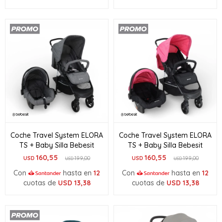
Coche Travel System ELORA
Coche Travel System ELORA
TS + Baby Silla Bebesit
TS + Baby Silla Bebesit
160,55
160,55
USD
199,00
USD
199,00
USD
USD
Con
hasta en
12
Con
hasta en
12
cuotas de
USD
13,38
cuotas de
USD
13,38