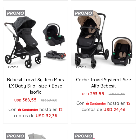
Bebesit Travel System Mars
Coche Travel System I-Size
LX Baby Silla I-size + Base
Alfa Bebesit
Isofix
293,55
USD
475,90
USD
388,55
USD
584,00
USD
Con
hasta en
12
Con
hasta en
12
cuotas de
USD
24,46
cuotas de
USD
32,38