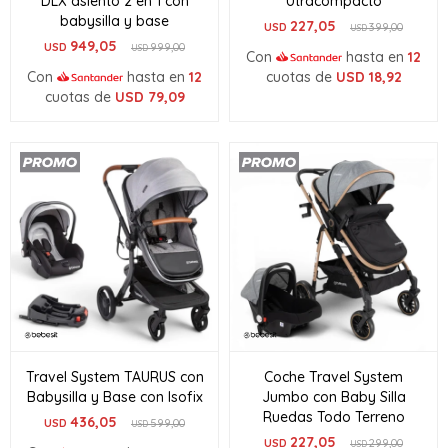
DLX asiento 2 en 1 con
Utracompacto
babysilla y base
227,05
USD
399,00
USD
949,05
USD
999,00
USD
Con
hasta en
12
Con
hasta en
12
cuotas de
USD
18,92
cuotas de
USD
79,09
Travel System TAURUS con
Coche Travel System
Babysilla y Base con Isofix
Jumbo con Baby Silla
Ruedas Todo Terreno
436,05
USD
599,00
USD
227,05
USD
299,00
USD