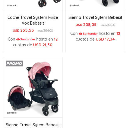
Coche Travel System I-Size
Sienna Travel Sytem Bebesit
Vox Bebesit
208,05
USD
266,00
USD
255,55
USD
356,00
USD
Con
hasta en
12
Con
hasta en
12
cuotas de
USD
17,34
cuotas de
USD
21,30
Sienna Travel Sytem Bebesit