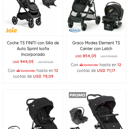
Coche TS FINITI con Silla de
Graco Modes Element TS
Auto Sprint Isofix
Canter con Latch
Incorporado
854,05
USD
1.056,00
USD
949,05
USD
999,00
USD
Con
hasta en
12
Con
hasta en
12
cuotas de
USD
71,17
cuotas de
USD
79,09