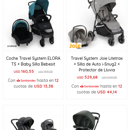
Coche Travel System ELORA
Travel System Joie Litetrax
TS + Baby Silla Bebesit
+ Silla de Auto i-Snug2 +
Protector de Lluvia
160,55
USD
199,00
USD
529,68
USD
569,00
USD
Con
hasta en
12
cuotas de
USD
13,38
Con
hasta en
12
cuotas de
USD
44,14