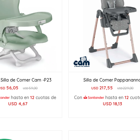
Silla de Comer Cam -P23
Silla de Comer Pappanann
56,05
217,55
USD
59,00
USD
229,00
USD
USD
hasta en
12
cuotas de
Con
hasta en
12
cuot
USD
4,67
USD
18,13