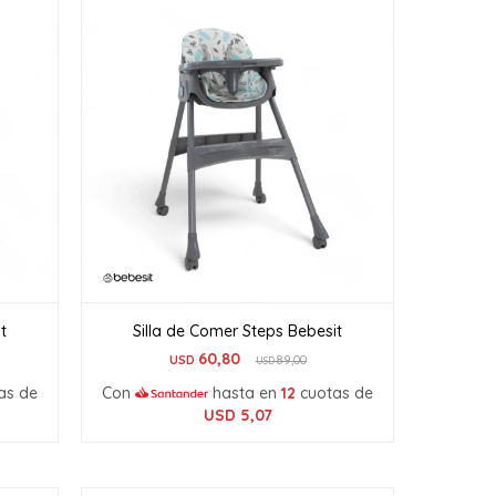
t
Silla de Comer Steps Bebesit
60,80
USD
89,00
USD
as de
Con
hasta en
12
cuotas de
USD
5,07