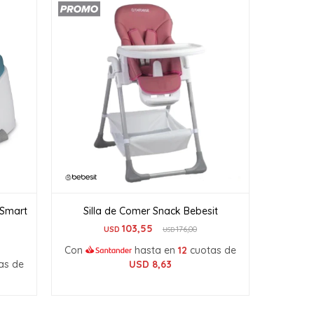
 Smart
Silla de Comer Snack Bebesit
103,55
USD
176,00
USD
Con
hasta en
12
cuotas de
as de
USD
8,63