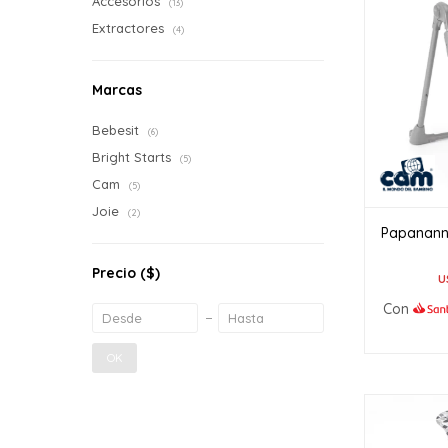
Accesorios
(13)
Extractores
(4)
Marcas
Bebesit
(6)
Bright Starts
(5)
Cam
(5)
Joie
(2)
Papananna
Precio
($)
U
Con
OK