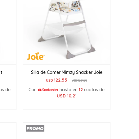
it
Silla de Comer Mimzy Snacker Joie
122,55
USD
129,00
USD
as de
Con
hasta en
12
cuotas de
USD
10,21