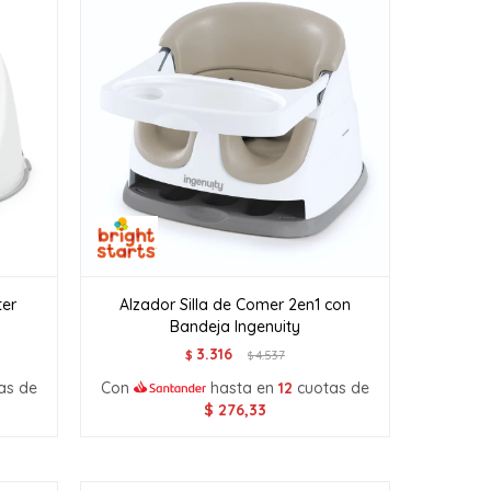
ter
Alzador Silla de Comer 2en1 con
Bandeja Ingenuity
3.316
$
4.537
$
as de
Con
hasta en
12
cuotas de
$
276,33