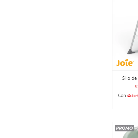
Silla d
U
Con