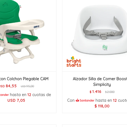
con Colchon Plegable CAM
Alzador Silla de Comer Boos
Simplicity
84,55
USD
95,00
USD
1.416
$
2.000
$
hasta en
12
cuotas de
USD
7,05
Con
hasta en
12
cuot
$
118,00