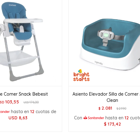
 de Comer Snack Bebesit
Asiento Elevador Silla de Comer
Clean
103,55
SD
176,00
USD
2.081
$
2.190
$
hasta en
12
cuotas de
USD
8,63
Con
hasta en
12
cuot
$
173,42