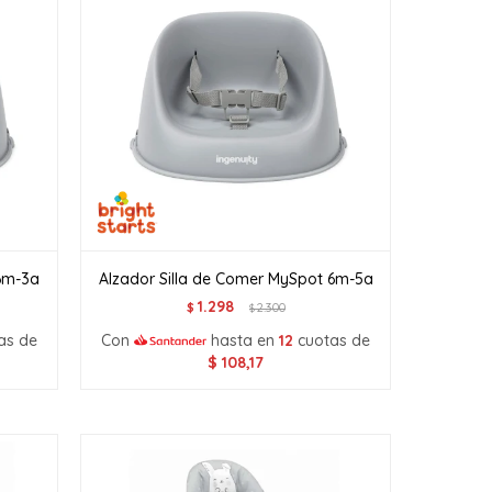
 6m-3a
Alzador Silla de Comer MySpot 6m-5a
1.298
$
2.300
$
as de
Con
hasta en
12
cuotas de
$
108,17