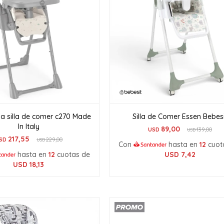
 silla de comer c270 Made
Silla de Comer Essen Bebes
In Italy
89,00
USD
139,00
USD
217,55
SD
229,00
USD
Con
hasta en
12
cuot
hasta en
12
cuotas de
USD
7,42
USD
18,13