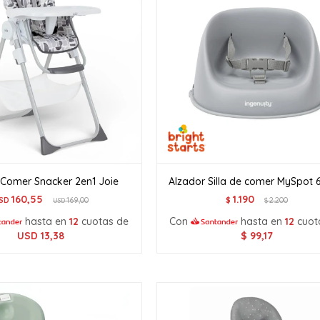
e Comer Snacker 2en1 Joie
Alzador Silla de comer MySpot
160,55
1.190
SD
169,00
$
2.200
USD
$
hasta en
12
cuotas de
Con
hasta en
12
cuot
USD
13,38
$
99,17