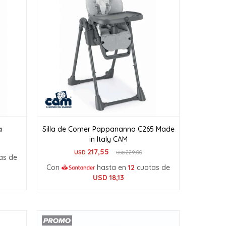
a
Silla de Comer Pappananna C265 Made
in Italy CAM
217,55
USD
229,00
USD
as de
Con
hasta en
12
cuotas de
USD
18,13