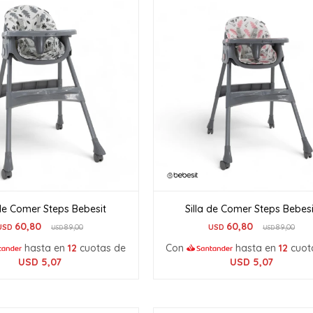
 de Comer Steps Bebesit
Silla de Comer Steps Bebesi
60,80
60,80
USD
89,00
USD
89,00
USD
USD
hasta en
12
cuotas de
Con
hasta en
12
cuot
USD
5,07
USD
5,07