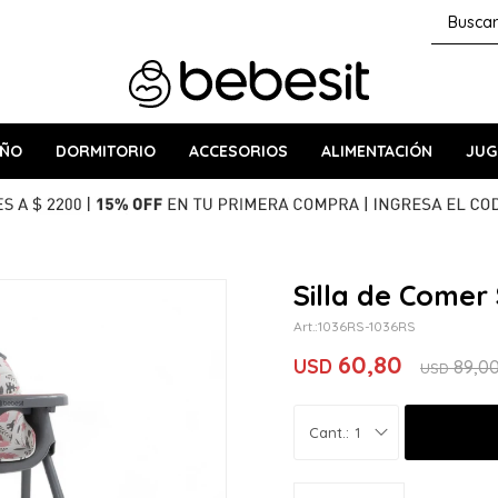
AÑO
DORMITORIO
ACCESORIOS
ALIMENTACIÓN
JUG
Silla de Comer
1036RS-1036RS
60,80
USD
89,0
USD
1