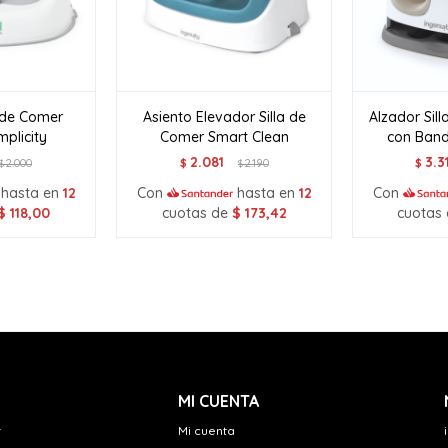
a de Comer
Asiento Elevador Silla de
Alzador Sil
mplicity
Comer Smart Clean
con Band
2.081
3.3
2.000
$
2.190
$
$
$
hasta en
12
Con
hasta en
12
Con
$
118,00
cuotas de
$
173,42
cuotas
MI CUENTA
r
Mi cuenta