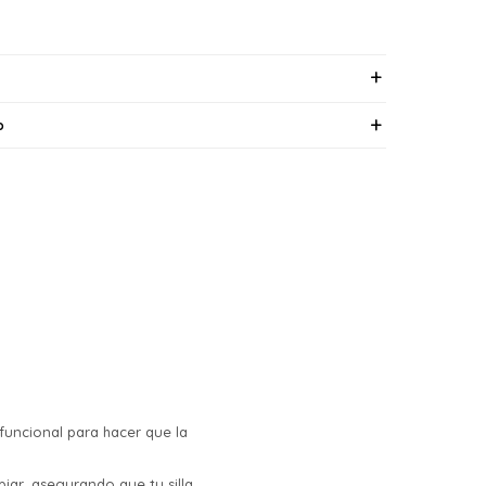
o
funcional para hacer que la
iar, asegurando que tu silla