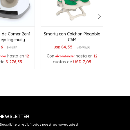
la de Comer 2en1
Smarty con Colchon Plegable
Silla de
eja Ingenuity
CAM
USD
16
84,55
4.537
USD
95,00
$
USD
Con
hasta en
12
Con
hasta en
12
cuo
 de
$
276,33
cuotas de
USD
7,05
NEWSLETTER
¡Suscribite y recibí todas nuestras novedades!