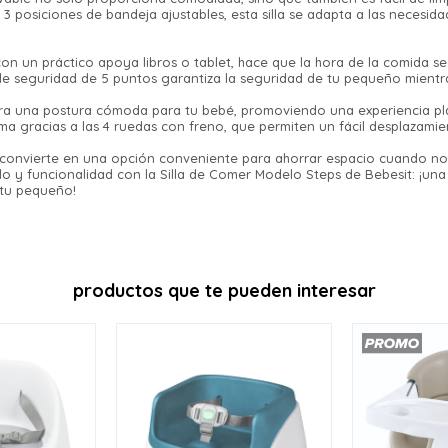
3 posiciones de bandeja ajustables, esta silla se adapta a las necesi
Comprá en 3 cuotas sin recargo o hasta en
12 cuotas * ¡Solo con tu cédula!
* sujeto aprobación crediticia.
on un práctico apoya libros o tablet, hace que la hora de la comida se
Verifica si estás calificado para comprar
 de seguridad de 5 puntos garantiza la seguridad de tu pequeño mientra
Comprá ahora y Pagá
con Pago Después:
Estás calificado para comprar usando Pago
ura una postura cómoda para tu bebé, promoviendo una experiencia pl
Después, hasta en 12
Cédula de identidad
Después.
ma gracias a las 4 ruedas con freno, que permiten un fácil desplazamie
Ups!
cuotas y sin tocar tu
Parece que no tenes oferta, lamentamos el
 la convierte en una opción conveniente para ahorrar espacio cuando no
tarjeta de crédito
¡Algo salió mal!
¡Tenés hasta
para comprar en las cuotas
Celular
lo y funcionalidad con la Silla de Comer Modelo Steps de Bebesit: ¡una
inconveniente, por cualquier duda
que prefieras!
Por favor intenta nuevamente mas tarde.
 tu pequeño!
contactanos en
Elegí tus productos preferidos
preguntas@pagodespues.com.uy
Fecha de nacimiento
Elegís Pago Después como metodo
de pago
* sujeto a aprobación crediticia. El monto disponible
Día
Mes
Año
puede variar por comercio
productos que te pueden interesar
Continuar