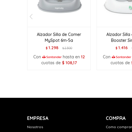
Alzador Silla de Comer
Alzador Sill
MySpot 6m-5a
Booster Si
1.298
1.416
$
2.300
$
$
Con
hasta en
12
Con
cuotas de
$
108,17
cuotas de
EMPRESA
COMPRA
Nosotros
Como compra