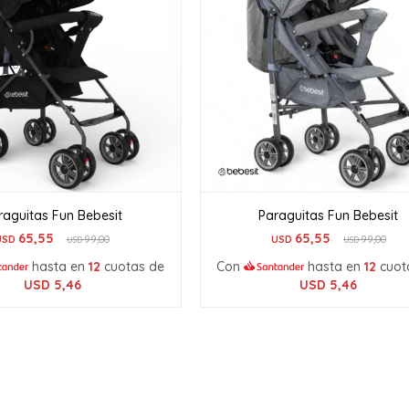
raguitas Fun Bebesit
Paraguitas Fun Bebesit
65,55
65,55
USD
99,00
USD
99,00
USD
USD
hasta en
12
cuotas de
Con
hasta en
12
cuot
USD
5,46
USD
5,46