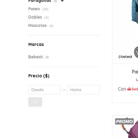
Paragüitas
(8)
Paseo
(24)
Dobles
(2)
Mascotas
(2)
Marcas
Bebesit
(8)
Pa
Precio
($)
Con
OK