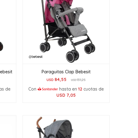
ebesit
Paraguitas Clap Bebesit
84,55
USD
131,25
USD
as de
Con
hasta en
12
cuotas de
USD
7,05