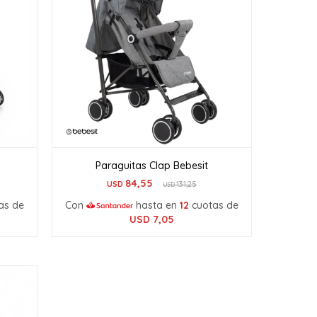
Paraguitas Clap Bebesit
84,55
USD
131,25
USD
as de
Con
hasta en
12
cuotas de
USD
7,05