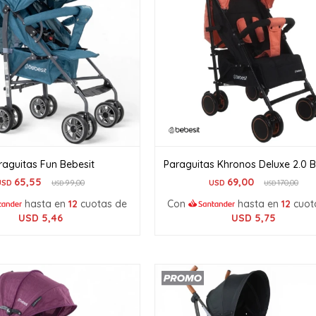
raguitas Fun Bebesit
Paraguitas Khronos Deluxe 2.0 B
65,55
69,00
USD
99,00
USD
170,00
USD
USD
hasta en
12
cuotas de
Con
hasta en
12
cuot
USD
5,46
USD
5,75