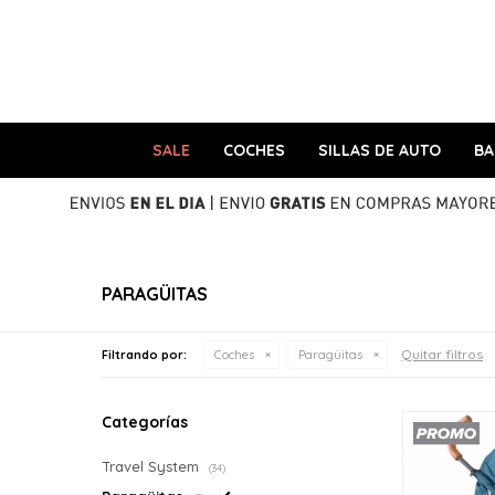
SALE
COCHES
SILLAS DE AUTO
B
PARAGÜITAS
Quitar filtros
Filtrando por:
Coches
Paragüitas
Categorías
Travel System
(34)