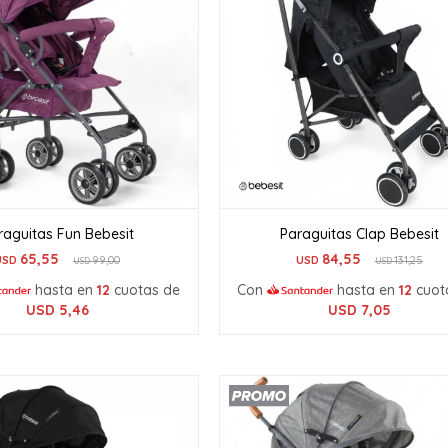
raguitas Fun Bebesit
Paraguitas Clap Bebesit
65,55
84,55
USD
99,00
USD
131,25
USD
USD
hasta en
12
cuotas de
Con
hasta en
12
cuot
USD
5,46
USD
7,05