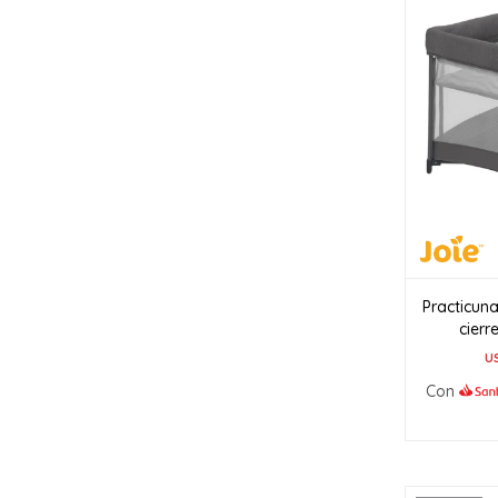
Practicun
cier
U
Con