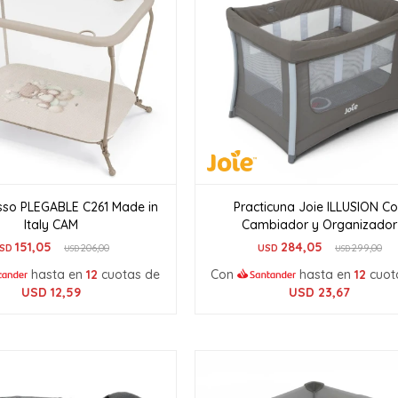
usso PLEGABLE C261 Made in
Practicuna Joie ILLUSION C
Italy CAM
Cambiador y Organizador
151,05
284,05
SD
206,00
USD
299,00
USD
USD
hasta en
12
cuotas de
Con
hasta en
12
cuot
USD
12,59
USD
23,67