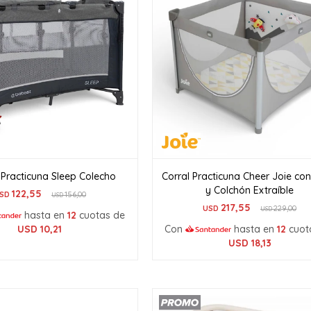
 Practicuna Sleep Colecho
Corral Practicuna Cheer Joie con
y Colchón Extraíble
122,55
SD
156,00
USD
217,55
USD
229,00
USD
hasta en
12
cuotas de
USD
10,21
Con
hasta en
12
cuot
USD
18,13