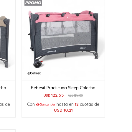
echo
Bebesit Practicuna Sleep Colecho
122,55
USD
156,00
USD
as de
Con
hasta en
12
cuotas de
USD
10,21