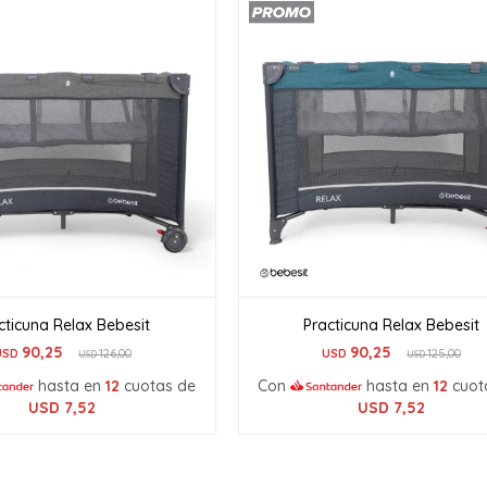
cticuna Relax Bebesit
Practicuna Relax Bebesit
90,25
90,25
USD
126,00
USD
125,00
USD
USD
hasta en
12
cuotas de
Con
hasta en
12
cuot
USD
7,52
USD
7,52