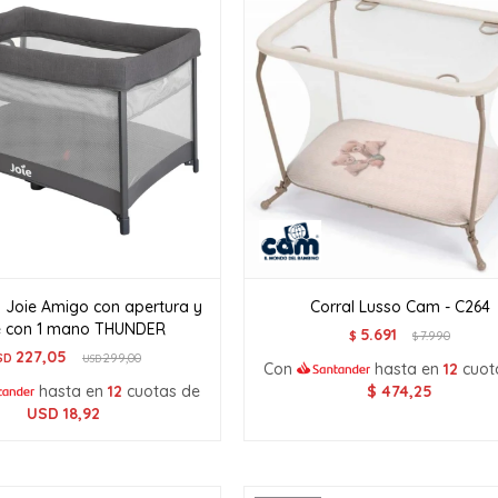
a Joie Amigo con apertura y
Corral Lusso Cam - C264
re con 1 mano THUNDER
5.691
$
7.990
$
227,05
SD
299,00
USD
Con
hasta en
12
cuot
hasta en
12
cuotas de
$
474,25
USD
18,92