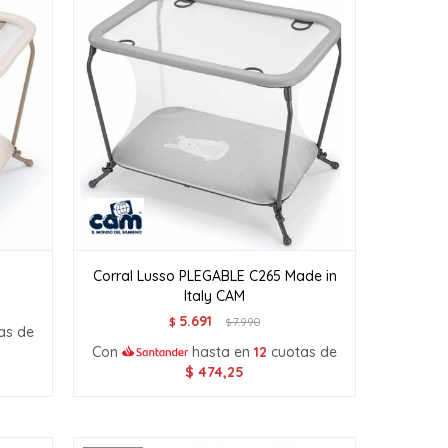
Corral Lusso PLEGABLE C265 Made in
Italy CAM
5.691
$
7.990
$
as de
Con
hasta en
12
cuotas de
$
474,25