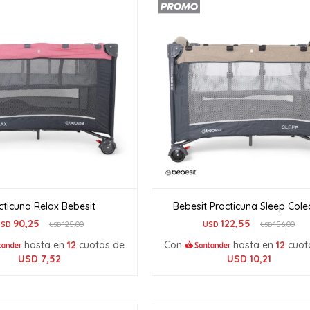
cticuna Relax Bebesit
Bebesit Practicuna Sleep Col
90,25
122,55
USD
125,00
USD
156,00
USD
USD
hasta en
12
cuotas de
Con
hasta en
12
cuot
USD
7,52
USD
10,21