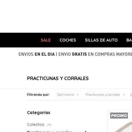
SALE
COCHES
SILLAS DE AUTO
B
PRACTICUNAS Y CORRALES
Q
Filtrando por:
Dormitorio
Practicunas y corrales
Categorías
Colechos
(14)