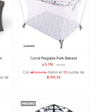
on
Corral Plegable Park Bebesit
3.791
$
4.990
$
Con
hasta en
12
cuotas de
as de
$
315,92