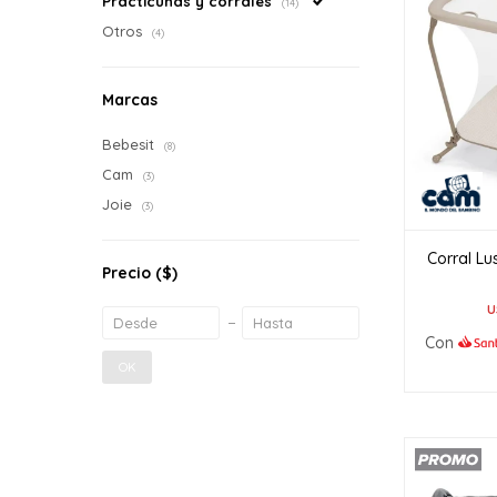
Practicunas y corrales
(14)
Otros
(4)
Marcas
Bebesit
(8)
Cam
(3)
Joie
(3)
Corral L
Precio
($)
U
Con
OK