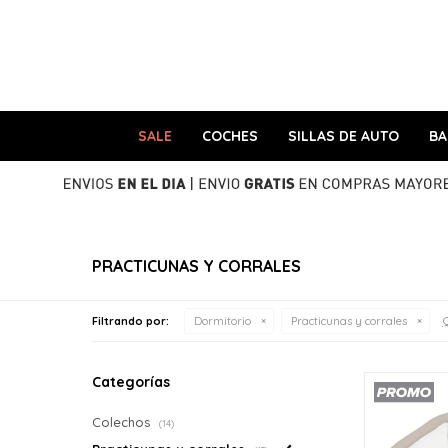
SALE
COCHES
SILLAS DE AUTO
B
PRACTICUNAS Y CORRALES
Q
Filtrando por:
Dormitorio
Practicunas y corrales
Categorías
Colechos
(14)