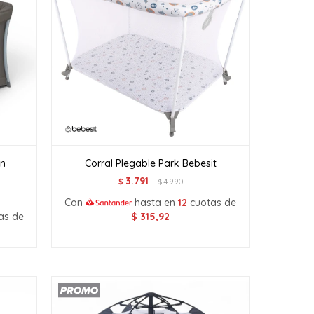
on
Corral Plegable Park Bebesit
3.791
$
4.990
$
Con
hasta en
12
cuotas de
as de
$
315,92