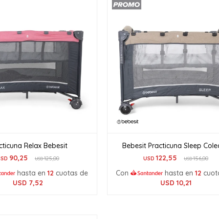
cticuna Relax Bebesit
Bebesit Practicuna Sleep Col
90,25
122,55
USD
125,00
USD
156,00
USD
USD
hasta en
12
cuotas de
Con
hasta en
12
cuot
USD
7,52
USD
10,21