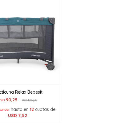
cticuna Relax Bebesit
90,25
USD
125,00
USD
hasta en
12
cuotas de
USD
7,52