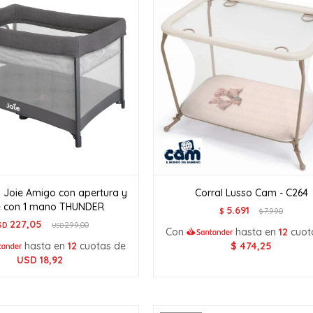
a Joie Amigo con apertura y
Corral Lusso Cam - C264
re con 1 mano THUNDER
5.691
$
7.990
$
227,05
SD
299,00
USD
Con
hasta en
12
cuot
hasta en
12
cuotas de
$
474,25
USD
18,92