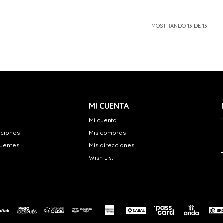
MOSTRANDO
13
DE
13
MI CUENTA
r
Mi cuenta
uciones
Mis compras
cuentes
Mis direcciones
Wish List