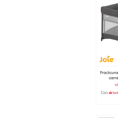
Practicun
cier
U
Con