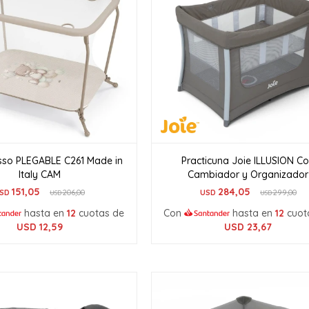
usso PLEGABLE C261 Made in
Practicuna Joie ILLUSION C
Italy CAM
Cambiador y Organizador
151,05
284,05
SD
206,00
USD
299,00
USD
USD
hasta en
12
cuotas de
Con
hasta en
12
cuot
USD
12,59
USD
23,67