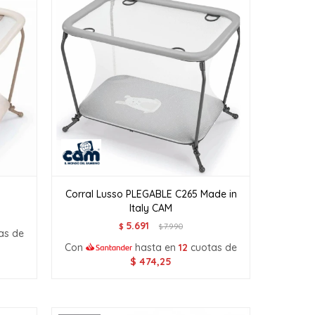
Corral Lusso PLEGABLE C265 Made in
Italy CAM
5.691
$
7.990
$
as de
Con
hasta en
12
cuotas de
$
474,25