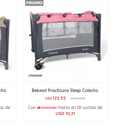
echo
Bebesit Practicuna Sleep Colecho
122,55
USD
156,00
USD
as de
Con
hasta en
12
cuotas de
USD
10,21