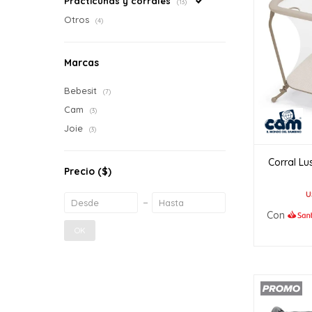
Practicunas y corrales
(13)
Otros
(4)
Marcas
Bebesit
(7)
Cam
(3)
Joie
(3)
Corral L
Precio
($)
U
Con
OK