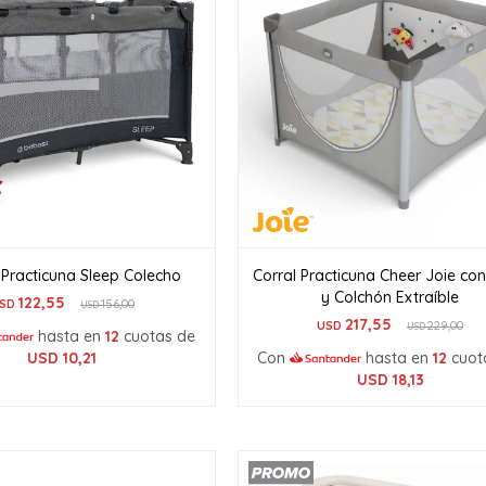
 Practicuna Sleep Colecho
Corral Practicuna Cheer Joie con
y Colchón Extraíble
122,55
SD
156,00
USD
217,55
USD
229,00
USD
hasta en
12
cuotas de
USD
10,21
Con
hasta en
12
cuot
USD
18,13