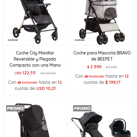
Coche City Manillar
Coche para Mascota BRAVO
Reversible y Plegado
de BEEPET
Compacto con una Mano
2.390
$
5.990
$
122,55
USD
199,00
USD
Con
hasta en
12
Con
hasta en
12
cuotas de
$
199,17
cuotas de
USD
10,21