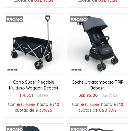
cuotas de
USD
13,38
cuotas de
USD
13,38
Carro Super Plegable
Coche Ultracompacto TRIP
Multiuso Waggon Bebesit
Bebesit
4.551
95,00
$
5.990
USD
199,00
$
USD
Con
hasta en
12
Con
hasta en
12
cuotas de
$
379,25
cuotas de
USD
7,92