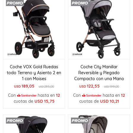
Coche VOX Gold Ruedas
Coche City Manillar
todo Terreno y Asiento 2 en
Reversible y Plegado
1 con Moises
Compacto con una Mano
189,05
122,55
USD
285,00
USD
199,00
USD
USD
Con
hasta en
12
Con
hasta en
12
cuotas de
USD
15,75
cuotas de
USD
10,21