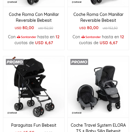
Coche Roma Con Manillar
Coche Roma Con Manillar
Reversible Bebesit
Reversible Bebesit
80,00
80,00
USD
152,50
USD
152,50
USD
USD
Con
hasta en
12
Con
hasta en
12
cuotas de
USD
6,67
cuotas de
USD
6,67
Paraguitas Fun Bebesit
Coche Travel System ELORA
TS + Baby Silla Bebesit