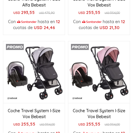
Alfa Bebesit
Vox Bebesit
293,55
255,55
USD
475,90
USD
356,00
USD
USD
Con
hasta en
12
Con
hasta en
12
cuotas de
USD
24,46
cuotas de
USD
21,30
Coche Travel System I-Size
Coche Travel System I-Size
Vox Bebesit
Vox Bebesit
255,55
255,55
USD
356,00
USD
356,00
USD
USD