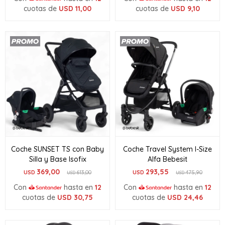
cuotas de
USD
11,00
cuotas de
USD
9,10
Coche SUNSET TS con Baby
Coche Travel System I-Size
Silla y Base Isofix
Alfa Bebesit
369,00
293,55
USD
613,00
USD
475,90
USD
USD
Con
hasta en
12
Con
hasta en
12
cuotas de
USD
30,75
cuotas de
USD
24,46