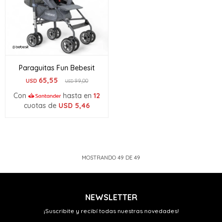
Paraguitas Fun Bebesit
65,55
USD
99,00
USD
Con
hasta en
12
cuotas de
USD
5,46
MOSTRANDO
49
DE
49
NEWSLETTER
¡Suscribite y recibí todas nuestras novedades!