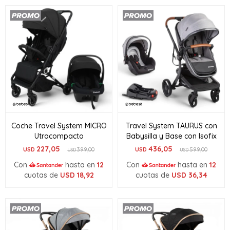
Coche Travel System MICRO
Travel System TAURUS con
Utracompacto
Babysilla y Base con Isofix
227,05
436,05
USD
399,00
USD
599,00
USD
USD
Con
hasta en
12
Con
hasta en
12
cuotas de
USD
18,92
cuotas de
USD
36,34