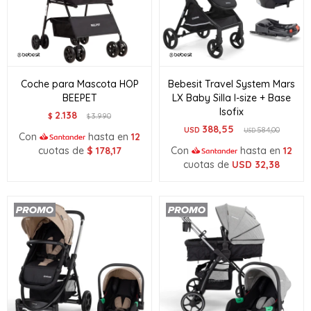
Coche para Mascota HOP
Bebesit Travel System Mars
BEEPET
LX Baby Silla I-size + Base
Isofix
2.138
$
3.990
$
388,55
USD
584,00
USD
Con
hasta en
12
cuotas de
$
178,17
Con
hasta en
12
cuotas de
USD
32,38