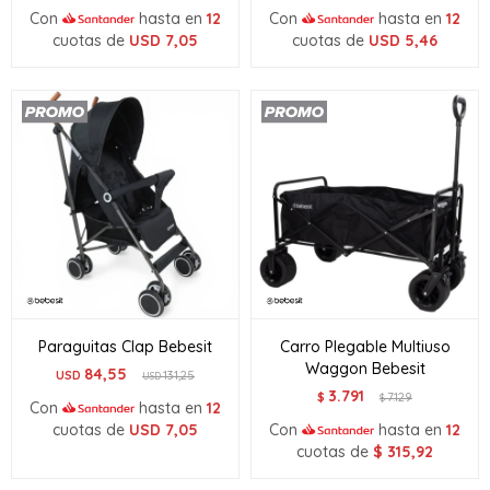
Con
hasta en
12
Con
hasta en
12
cuotas de
USD
7,05
cuotas de
USD
5,46
Paraguitas Clap Bebesit
Carro Plegable Multiuso
Waggon Bebesit
84,55
USD
131,25
USD
3.791
$
7.129
$
Con
hasta en
12
cuotas de
USD
7,05
Con
hasta en
12
cuotas de
$
315,92