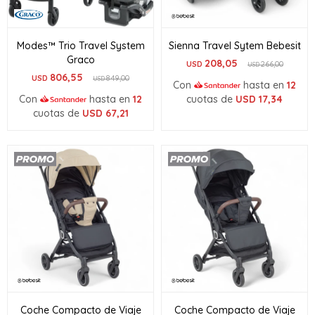
Modes™ Trio Travel System
Sienna Travel Sytem Bebesit
Graco
208,05
USD
266,00
USD
806,55
USD
849,00
USD
Con
hasta en
12
Con
hasta en
12
cuotas de
USD
17,34
cuotas de
USD
67,21
Coche Compacto de Viaje
Coche Compacto de Viaje