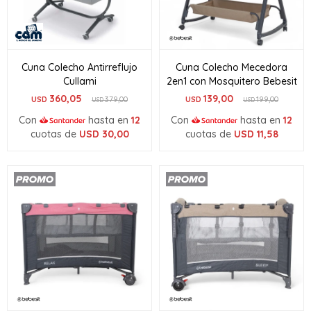
Cuna Colecho Antirreflujo
Cuna Colecho Mecedora
Cullami
2en1 con Mosquitero Bebesit
360,05
139,00
USD
379,00
USD
199,00
USD
USD
Con
hasta en
12
Con
hasta en
12
cuotas de
USD
30,00
cuotas de
USD
11,58