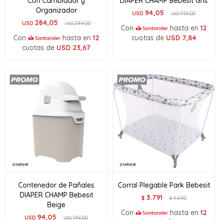
Con Cambiador y
DIAPER CHAMP Bebesit Gris
Organizador
94,05
USD
149,00
USD
284,05
USD
299,00
USD
Con
hasta en
12
Con
hasta en
12
cuotas de
USD
7,84
cuotas de
USD
23,67
Contenedor de Pañales
Corral Plegable Park Bebesit
DIAPER CHAMP Bebesit
3.791
$
4.990
$
Beige
Con
hasta en
12
94,05
USD
149,00
USD