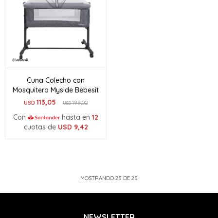
Cuna Colecho con
Mosquitero Myside Bebesit
113,05
USD
199,00
USD
Con
hasta en
12
cuotas de
USD
9,42
MOSTRANDO
25
DE
25
NEWSLETTER