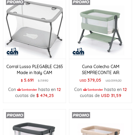
Corral Lusso PLEGABLE C265
Cuna Colecho CAM
Made in Italy CAM
SEMPRECONTE AIR
5.691
379,05
$
7.990
USD
399,00
$
USD
Con
hasta en
12
Con
hasta en
12
cuotas de
$
474,25
cuotas de
USD
31,59