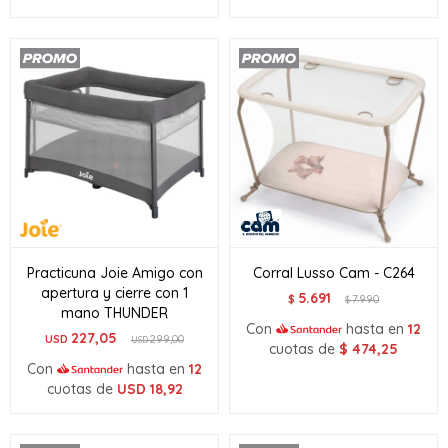
Practicuna Joie Amigo con
Corral Lusso Cam - C264
apertura y cierre con 1
5.691
$
7.990
$
mano THUNDER
Con
hasta en
12
227,05
USD
299,00
USD
cuotas de
$
474,25
Con
hasta en
12
cuotas de
USD
18,92