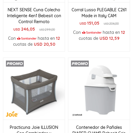
NEXT SENSE Cuna Colecho
Corral Lusso PLEGABLE C261
Inteligente 4en1 Bebesit con
Made in Italy CAM
Control Remoto
151,05
USD
206,00
USD
246,05
USD
299,00
USD
Con
hasta en
12
Con
hasta en
12
cuotas de
USD
12,59
cuotas de
USD
20,50
Practicuna Joie ILLUSION
Contenedor de Pañales