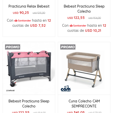
Practicuna Relax Bebesit
Bebesit Practicuna Sleep
Colecho
90,25
USD
125,00
USD
122,55
USD
156,00
USD
Con
hasta en
12
cuotas de
USD
7,52
Con
hasta en
12
cuotas de
USD
10,21
Bebesit Practicuna Sleep
Cuna Colecho CAM
Colecho
SEMPRECONTE
122,55
341,05
USD
156,00
USD
573,00
USD
USD