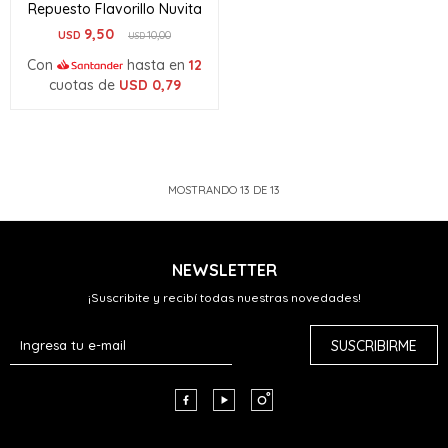
Repuesto Flavorillo Nuvita
9,50
USD
10,00
USD
Con
hasta en
12
cuotas de
USD
0,79
MOSTRANDO
13
DE
13
NEWSLETTER
¡Suscribite y recibí todas nuestras novedades!
SUSCRIBIRME


