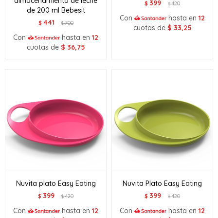
almacenamiento de leche
399
$
420
$
de 200 ml Bebesit
Con
hasta en
12
441
$
700
$
cuotas de
$
33,25
Con
hasta en
12
cuotas de
$
36,75
Nuvita plato Easy Eating
Nuvita Plato Easy Eating
399
399
$
420
$
420
$
$
Con
hasta en
12
Con
hasta en
12