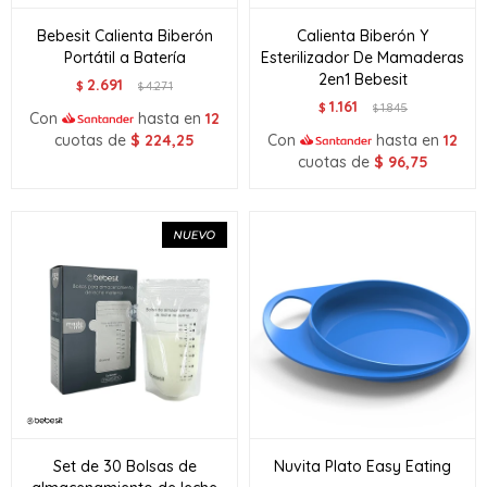
Bebesit Calienta Biberón
Calienta Biberón Y
Portátil a Batería
Esterilizador De Mamaderas
2en1 Bebesit
2.691
$
4.271
$
1.161
$
1.845
$
Con
hasta en
12
cuotas de
$
224,25
Con
hasta en
12
cuotas de
$
96,75
Set de 30 Bolsas de
Nuvita Plato Easy Eating