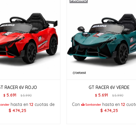
GT RACER 6V ROJO
GT RACER 6V VERDE
5.691
5.691
$
5.990
$
5.990
$
$
hasta en
12
cuotas de
Con
hasta en
12
cuot
$
474,25
$
474,25