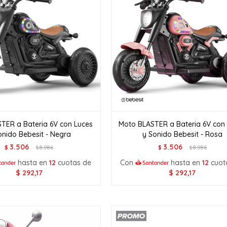
TER a Bateria 6V con Luces
Moto BLASTER a Bateria 6V con
onido Bebesit - Negra
y Sonido Bebesit - Rosa
3.506
3.506
$
8.986
$
8.986
$
$
hasta en
12
cuotas de
Con
hasta en
12
cuot
$
292,17
$
292,17