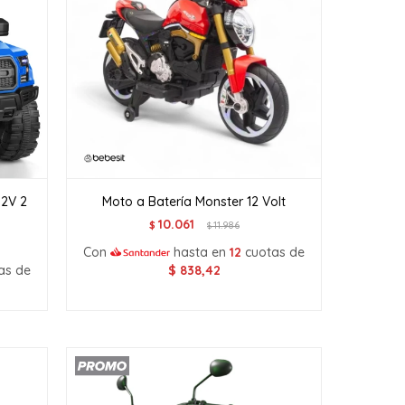
12V 2
Moto a Batería Monster 12 Volt
10.061
$
11.986
$
Con
hasta en
12
cuotas de
as de
$
838,42