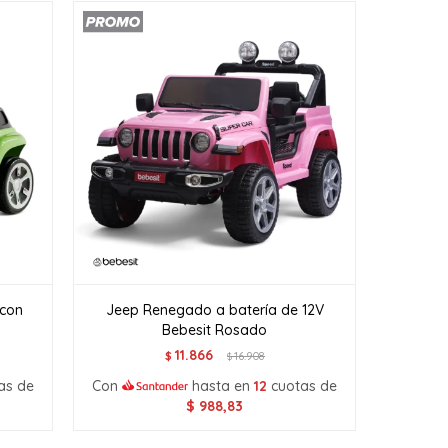
 con
Jeep Renegado a batería de 12V
Bebesit Rosado
11.866
$
16.908
$
as de
Con
hasta en
12
cuotas de
$
988,83