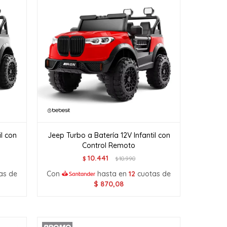
il con
Jeep Turbo a Batería 12V Infantil con
Control Remoto
10.441
$
10.990
$
as de
Con
hasta en
12
cuotas de
$
870,08