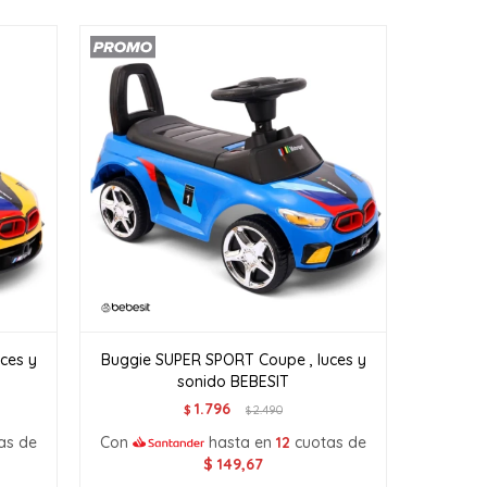
ces y
Buggie SUPER SPORT Coupe , luces y
sonido BEBESIT
1.796
$
2.490
$
as de
Con
hasta en
12
cuotas de
$
149,67