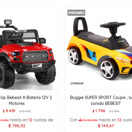
Up Bebesit A Batería 12V 2
Buggie SUPER SPORT Coupe , lu
Motores
sonido BEBESIT
9.491
1.796
$
13.990
$
2.490
$
$
hasta en
12
cuotas de
Con
hasta en
12
cuot
$
790,92
$
149,67