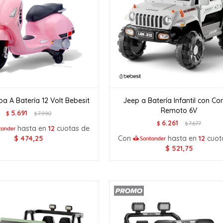
a A Batería 12 Volt Bebesit
Jeep a Batería Infantil con Con
Remoto 6V
5.691
$
7.990
$
6.261
$
7.677
$
hasta en
12
cuotas de
$
474,25
Con
hasta en
12
cuot
$
521,75