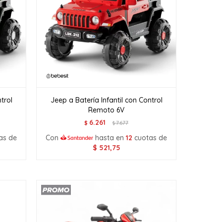
trol
Jeep a Batería Infantil con Control
Remoto 6V
6.261
$
7.677
$
as de
Con
hasta en
12
cuotas de
$
521,75