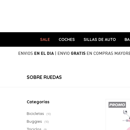
SALE
COCHES
SILLAS DE AUTO
B
SOBRE RUEDAS
Categorías
Bicicletas
(10)
Buggies
(10)
Triciclos
(9)