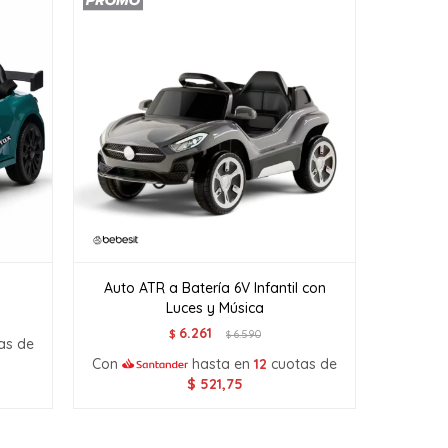
Auto ATR a Batería 6V Infantil con
Luces y Música
6.261
$
6.590
$
as de
Con
hasta en
12
cuotas de
$
521,75