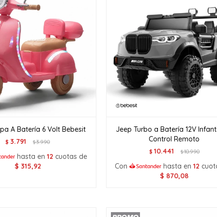
a A Batería 6 Volt Bebesit
Jeep Turbo a Batería 12V Infant
Control Remoto
3.791
$
3.990
$
10.441
$
10.990
$
hasta en
12
cuotas de
$
315,92
Con
hasta en
12
cuot
$
870,08