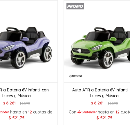
 a Batería 6V Infantil con
Auto ATR a Batería 6V Infantil
Luces y Música
Luces y Música
6.261
6.261
$
6.590
$
6.590
$
$
hasta en
12
cuotas de
Con
hasta en
12
cuot
$
521,75
$
521,75