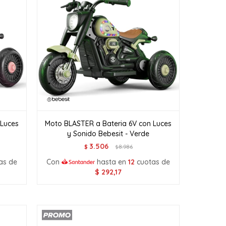
 Luces
Moto BLASTER a Bateria 6V con Luces
y Sonido Bebesit - Verde
3.506
$
8.986
$
as de
Con
hasta en
12
cuotas de
$
292,17