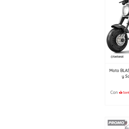
Moto BLAS
y S
Con