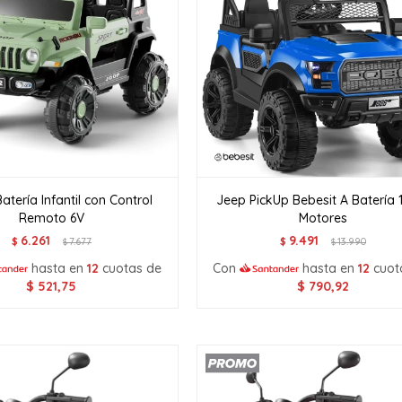
atería Infantil con Control
Jeep PickUp Bebesit A Batería 
Remoto 6V
Motores
6.261
9.491
$
7.677
$
13.990
$
$
hasta en
12
cuotas de
Con
hasta en
12
cuot
$
521,75
$
790,92