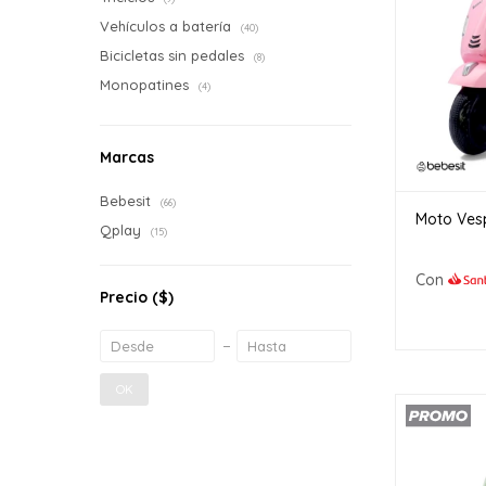
Vehículos a batería
(40)
Bicicletas sin pedales
(8)
Monopatines
(4)
Marcas
Bebesit
(66)
Moto Vesp
Qplay
(15)
Con
Precio
($)
OK