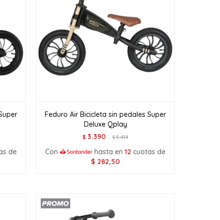
 Super
Feduro Air Bicicleta sin pedales Super
Deluxe Qplay
3.390
$
5.414
$
as de
Con
hasta en
12
cuotas de
$
282,50