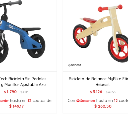
ech Bicicleta Sin Pedales
Bicicleta de Balance MyBike Sti
 y Manillar Ajustable Azul
Bebesit
1.790
3.126
$
4.113
$
4.653
$
$
hasta en
12
cuotas de
Con
hasta en
12
cuot
$
149,17
$
260,50