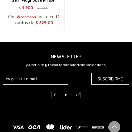
2en1 Playhouse Prinsel
9.900
$
15.000
$
Con
hasta en
12
cuotas de
$
825,00
NEWSLETTER
¡Suscribite y recibí todas nuestras novedades!
SUSCRIBIRME


