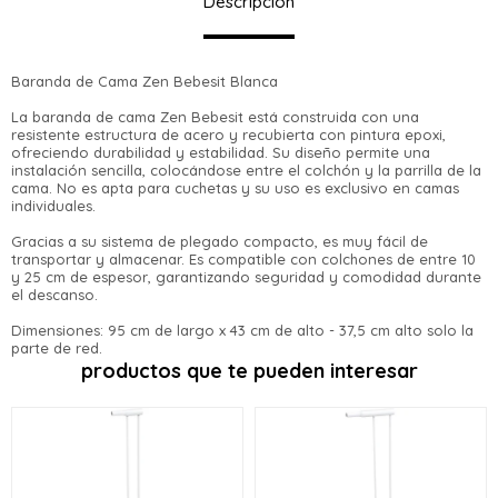
Descripción
Baranda de Cama Zen Bebesit Blanca
La baranda de cama Zen Bebesit está construida con una
¡Sumate a la forma más ágil de comprar!
resistente estructura de acero y recubierta con pintura epoxi,
Comprá en 3 cuotas sin recargo o hasta en
ofreciendo durabilidad y estabilidad. Su diseño permite una
12 cuotas * ¡Solo con tu cédula!
instalación sencilla, colocándose entre el colchón y la parrilla de la
* sujeto aprobación crediticia.
cama. No es apta para cuchetas y su uso es exclusivo en camas
Verifica si estás calificado para comprar
individuales.
Comprá ahora y Pagá
con Pago Después:
Estás calificado para comprar usando Pago
Después, hasta en 12
Gracias a su sistema de plegado compacto, es muy fácil de
Cédula de identidad
Después.
transportar y almacenar. Es compatible con colchones de entre 10
Ups!
cuotas y sin tocar tu
y 25 cm de espesor, garantizando seguridad y comodidad durante
Parece que no tenes oferta, lamentamos el
tarjeta de crédito
el descanso.
¡Algo salió mal!
¡Tenés hasta
para comprar en las cuotas
Celular
inconveniente, por cualquier duda
que prefieras!
Por favor intenta nuevamente mas tarde.
Dimensiones: 95 cm de largo x 43 cm de alto - 37,5 cm alto solo la
contactanos en
Elegí tus productos preferidos
parte de red.
preguntas@pagodespues.com.uy
productos que te pueden interesar
Fecha de nacimiento
Elegís Pago Después como metodo
de pago
* sujeto a aprobación crediticia. El monto disponible
Día
Mes
Año
puede variar por comercio
Continuar