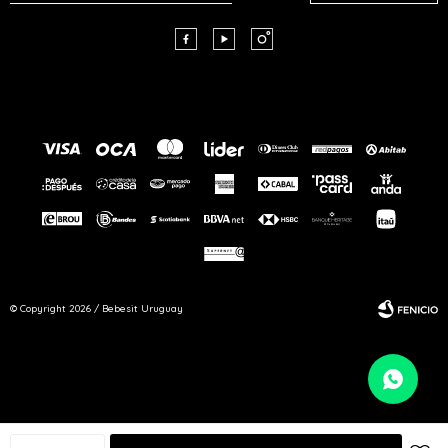



© Copyright 2026 / Bebesit Uruguay
Fenicio