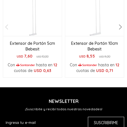
Extensor de Portón 5cm
Extensor de Portón 10cm
Bebesit
Bebesit
7,60
8,55
USD
10,00
USD
9,00
USD
USD
Con
hasta en
12
Con
hasta en
12
cuotas de
USD
0,63
cuotas de
USD
0,71
NEWSLETTER
¡Suscribite y recibí todas nuestras novedades!
SUSCRIBIRME