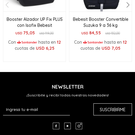
Booster Alzador UP Fix PLUS
Bebesit Booster Convertible
con Isofix Bebesit
Suzuka 9 a 36 kg
75,05
84,55
USD
119,00
USD
132,00
USD
USD
Con
hasta en
12
Con
hasta en
12
cuotas de
USD
6,25
cuotas de
USD
7,05
NEWSLETTER
¡Suscribite y recibí todas nuestras novedades!
SUSCRIBIRME


