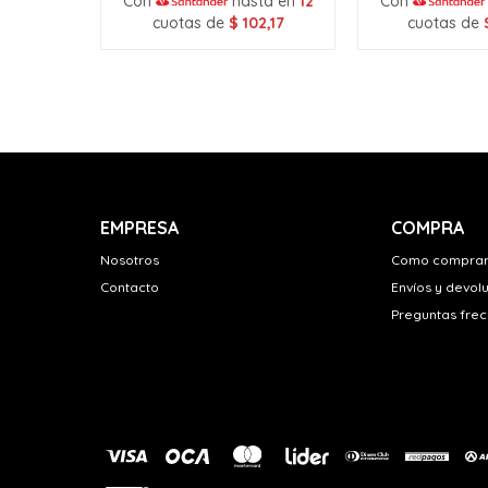
Con
hasta en
12
Con
cuotas de
$
102,17
cuotas de
EMPRESA
COMPRA
Nosotros
Como compra
Contacto
Envíos y devol
Preguntas fre