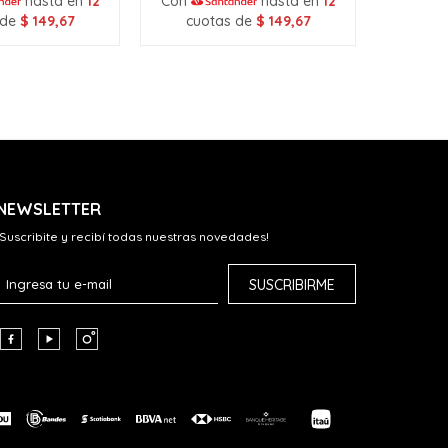
hasta en
12
Con
hasta en
12
cuo
 de
$
149,67
cuotas de
$
149,67
NEWSLETTER
¡Suscribite y recibí todas nuestras novedades!
SUSCRIBIRME


