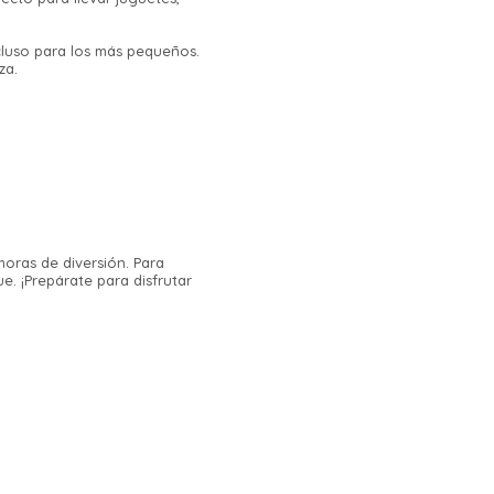
ncluso para los más pequeños.
za.
horas de diversión. Para
. ¡Prepárate para disfrutar