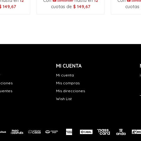
hasta en
12
Con
hasta en
12
Con
$
149,67
cuotas de
$
149,67
cuotas
MI CUENTA
r
Mi cuenta
uciones
Mis compras
cuentes
Mis direcciones
Wish List