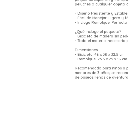
peluches o cualquier objeto q
- Diseño Resistente y Estable
- Fácil de Manejar: Ligero y 
- Incluye Remolque: Perfecto 
¿Qué incluye el paquete?
- Bicicleta de madera sin pe
- Todo el material necesario p
Dimensiones:
- Bicicleta: 48 x 38 x 32,5 cm.
- Remolque: 26,5 x 25 x 18 cm.
Recomendado para niños a par
menores de 3 años, se recomi
de paseos llenos de aventura