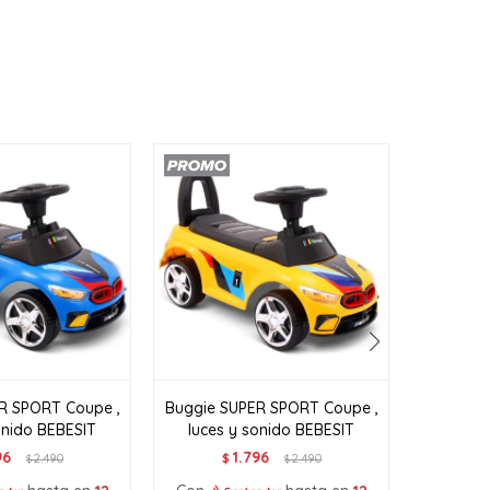
R SPORT Coupe ,
Buggie SUPER SPORT Coupe ,
Go Kart 
onido BEBESIT
luces y sonido BEBESIT
$
96
1.796
2.490
$
2.490
$
$
Con