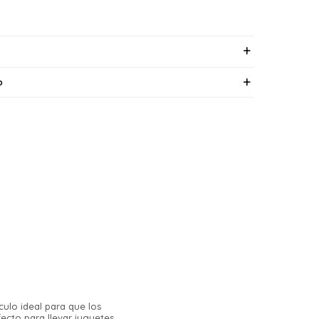
o
culo ideal para que los
cto para llevar juguetes,