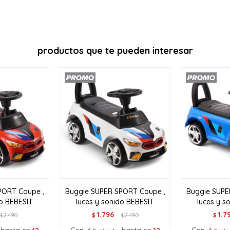
Continuar
productos que te pueden interesar
PORT Coupe ,
Buggie SUPER SPORT Coupe ,
Buggie SUPE
do BEBESIT
luces y sonido BEBESIT
luces y s
1.796
1.7
2.490
$
2.490
$
$
$