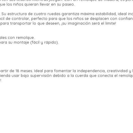
ue los niños quieran llevar en su paseo.
: Su estructura de cuatro ruedas garantiza máxima estabilidad, ideal i
fácil de controlar, perfecto para que los niños se desplacen con confian
para transportar lo que deseen, ¡su imaginación será el límite!
dales con remolque.
¡Sumate a la forma más ágil de comprar!
ara su montaje (fácil y rápido).
Comprá en 3 cuotas sin recargo o hasta en
12 cuotas * ¡Solo con tu cédula!
* sujeto aprobación crediticia.
Verifica si estás calificado para comprar
Comprá ahora y Pagá
con Pago Después:
Estás calificado para comprar usando Pago
tir de 18 meses. Ideal para fomentar la independencia, creatividad y 
Después, hasta en 12
Cédula de identidad
Después.
enda usar bajo supervisión debido a la cuerda que conecta el remolque
Ups!
cuotas y sin tocar tu
!
Parece que no tenes oferta, lamentamos el
tarjeta de crédito
¡Algo salió mal!
¡Tenés hasta
para comprar en las cuotas
Celular
inconveniente, por cualquier duda
que prefieras!
Por favor intenta nuevamente mas tarde.
contactanos en
Elegí tus productos preferidos
preguntas@pagodespues.com.uy
Fecha de nacimiento
Elegís Pago Después como metodo
de pago
* sujeto a aprobación crediticia. El monto disponible
Día
Mes
Año
puede variar por comercio