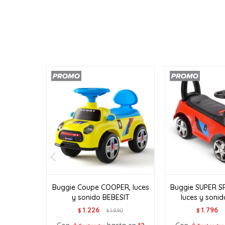
Buggie Coupe COOPER, luces
Buggie SUPER S
y sonido BEBESIT
luces y soni
1.226
1.796
$
1.990
$
$