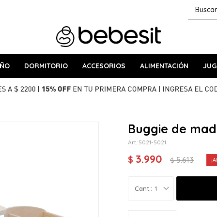
AÑO
DORMITORIO
ACCESORIOS
ALIMENTACIÓN
JUG
Buggie de made
5021-5021
3.990
$
5.613
$
1