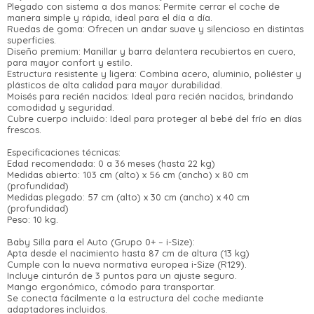
Plegado con sistema a dos manos: Permite cerrar el coche de
Comprá en 3 cuotas sin recargo o hasta en
manera simple y rápida, ideal para el día a día.
12 cuotas * ¡Solo con tu cédula!
Ruedas de goma: Ofrecen un andar suave y silencioso en distintas
* sujeto aprobación crediticia.
superficies.
Verifica si estás calificado para comprar
Diseño premium: Manillar y barra delantera recubiertos en cuero,
Comprá ahora y Pagá
con Pago Después:
para mayor confort y estilo.
Estás calificado para comprar usando Pago
Después, hasta en 12
Cédula de identidad
Estructura resistente y ligera: Combina acero, aluminio, poliéster y
Después.
Ups!
plásticos de alta calidad para mayor durabilidad.
cuotas y sin tocar tu
Moisés para recién nacidos: Ideal para recién nacidos, brindando
Parece que no tenes oferta, lamentamos el
tarjeta de crédito
¡Algo salió mal!
¡Tenés hasta
para comprar en las cuotas
comodidad y seguridad.
Celular
inconveniente, por cualquier duda
Cubre cuerpo incluido: Ideal para proteger al bebé del frío en días
que prefieras!
Por favor intenta nuevamente mas tarde.
contactanos en
frescos.
Elegí tus productos preferidos
preguntas@pagodespues.com.uy
Fecha de nacimiento
Elegís Pago Después como metodo
Especificaciones técnicas:
Edad recomendada: 0 a 36 meses (hasta 22 kg)
de pago
Medidas abierto: 103 cm (alto) x 56 cm (ancho) x 80 cm
* sujeto a aprobación crediticia. El monto disponible
(profundidad)
Día
Mes
Año
puede variar por comercio
Medidas plegado: 57 cm (alto) x 30 cm (ancho) x 40 cm
(profundidad)
Continuar
Peso: 10 kg.
Baby Silla para el Auto (Grupo 0+ – i-Size):
Apta desde el nacimiento hasta 87 cm de altura (13 kg)
Cumple con la nueva normativa europea i-Size (R129).
Incluye cinturón de 3 puntos para un ajuste seguro.
Mango ergonómico, cómodo para transportar.
Se conecta fácilmente a la estructura del coche mediante
adaptadores incluidos.