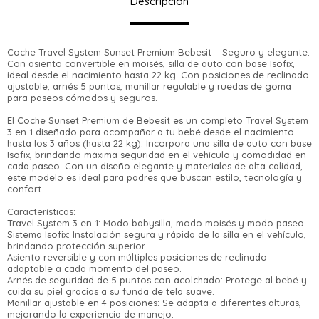
Descripción
Coche Travel System Sunset Premium Bebesit – Seguro y elegante.
Con asiento convertible en moisés, silla de auto con base Isofix,
ideal desde el nacimiento hasta 22 kg. Con posiciones de reclinado
ajustable, arnés 5 puntos, manillar regulable y ruedas de goma
para paseos cómodos y seguros.
El Coche Sunset Premium de Bebesit es un completo Travel System
3 en 1 diseñado para acompañar a tu bebé desde el nacimiento
hasta los 3 años (hasta 22 kg). Incorpora una silla de auto con base
Isofix, brindando máxima seguridad en el vehículo y comodidad en
cada paseo. Con un diseño elegante y materiales de alta calidad,
este modelo es ideal para padres que buscan estilo, tecnología y
confort.
Características:
Travel System 3 en 1: Modo babysilla, modo moisés y modo paseo.
Sistema Isofix: Instalación segura y rápida de la silla en el vehículo,
brindando protección superior.
Asiento reversible y con múltiples posiciones de reclinado
adaptable a cada momento del paseo.
Arnés de seguridad de 5 puntos con acolchado: Protege al bebé y
cuida su piel gracias a su funda de tela suave.
Manillar ajustable en 4 posiciones: Se adapta a diferentes alturas,
¡Sumate a la forma más ágil de comprar!
mejorando la experiencia de manejo.